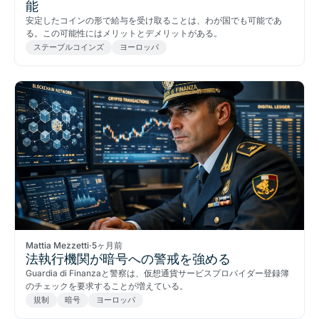
能
安定したコインの形で給与を受け取ることは、わが国でも可能であ
る。この可能性にはメリットとデメリットがある。
ステーブルコインズ
ヨーロッパ
Mattia Mezzetti
·
5ヶ月前
法執行機関が暗号への警戒を強める
Guardia di Finanzaと警察は、仮想通貨サービスプロバイダー登録簿
のチェックを要求することが増えている。
規制
暗号
ヨーロッパ