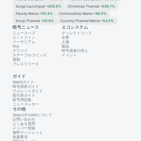
Surge Launchpad
+906.9%
Christmas Themed
+639.7%
Parody Meme
+101.4%
Commodities Meme
+88.9%
Emoji-Themed
+56.8%
Country-Themed Meme
+54.0%
暗号ニュース
エコシステム
ニュースハブ
ディレクトリハブ
ビットコイン
企業
イーサリアム
人物
Xrp
製品
デファイ
暗号資産の求人
ステーブルコインズ
イベント
規制
プレスリリース
ガイド
Web3ガイド
暗号資産ガイド
ウォレットガイド
取引所ガイド
暗号用語集
ニュースレター
その他
SpazioCryptoについて
お問い合わせ
よくある質問
メンバー登録
無料ウィジェット
免責事項