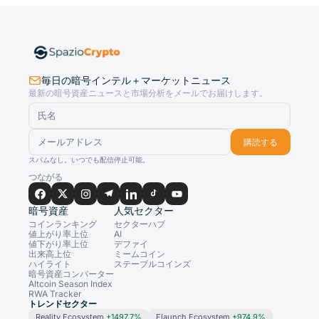
毎日の暗号インテル＋マーケットニュース
最新の暗号資産ニュースと市場分析をメールでお届けします。
購読する
スパムなし。いつでも配信停止可能。
つながる
暗号資産
人気セクター
コインランキング
セクターハブ
値上がり率上位
AI
値下がり率上位
デファイ
出来高上位
ミームコイン
ハイライト
ステーブルコインズ
暗号資産コンバーター
Altcoin Season Index
RWA Tracker
トレンドセクター
Reality Ecosystem
+1497.7%
Flaunch Ecosystem
+974.9%