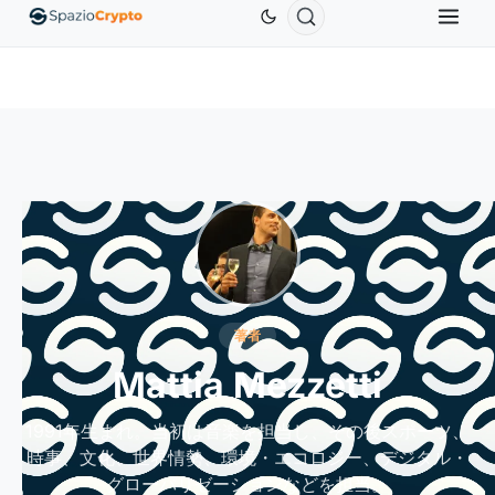
thereum
$1,880.58
Tether
$0.9991
BNB
$586.64
ETH
↑1.90%
USDT
↑0.00%
BNB
↑2.
著者
Mattia Mezzetti
1991年生まれ。当初は音楽を担当し、その後スポーツ、
時事、文化、世界情勢、環境・エコロジー、デジタル・
グローバリゼーションなどを担当。