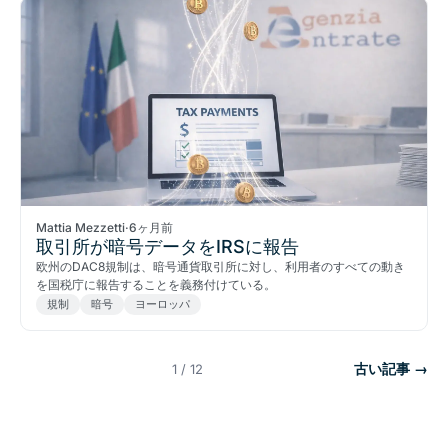
Mattia Mezzetti
·
6ヶ月前
取引所が暗号データをIRSに報告
欧州のDAC8規制は、暗号通貨取引所に対し、利用者のすべての動き
を国税庁に報告することを義務付けている。
規制
暗号
ヨーロッパ
古い記事 →
1 / 12