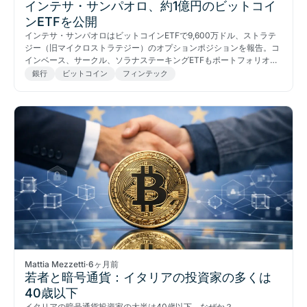
インテサ・サンパオロ、約1億円のビットコイ
ンETFを公開
インテサ・サンパオロはビットコインETFで9,600万ドル、ストラテ
ジー（旧マイクロストラテジー）のオプションポジションを報告。コ
インベース、サークル、ソラナステーキングETFもポートフォリオに
入っている。
銀行
ビットコイン
フィンテック
Mattia Mezzetti
·
6ヶ月前
若者と暗号通貨：イタリアの投資家の多くは
40歳以下
イタリアの暗号通貨投資家の大半は40歳以下。なぜか？