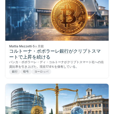
Mattia Mezzetti
·
5ヶ月前
コルトーナ・ポポラーレ銀行がクリプトスマ
ートで上昇を続ける
バンカ・ポポラーレ・ディ・コルトーナがクリプトスマート社への出
資比率を引き上げた。現在17.6％を保有している。
銀行
暗号
ヨーロッパ