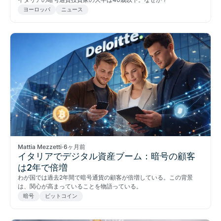
ヨーロッパ
ニュース
Mattia Mezzetti
·
6ヶ月前
イタリアでデジタル資産ブーム：暗号の顧客
は2年で倍増
わが国では過去2年間で暗号通貨の顧客が倍増している。この背景
は、関心が高まっていることを物語っている。
暗号
ビットコイン