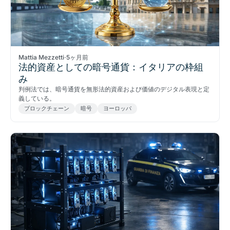
Mattia Mezzetti
·
5ヶ月前
法的資産としての暗号通貨：イタリアの枠組
み
判例法では、暗号通貨を無形法的資産および価値のデジタル表現と定
義している。
ブロックチェーン
暗号
ヨーロッパ