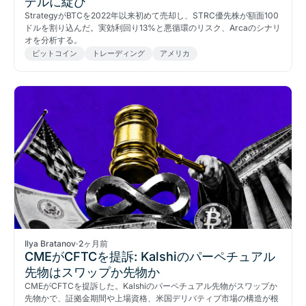
デルに綻び
StrategyがBTCを2022年以来初めて売却し、STRC優先株が額面100
ドルを割り込んだ。実効利回り13%と悪循環のリスク、Arcaのシナリ
オを分析する。
ビットコイン
トレーディング
アメリカ
Ilya Bratanov
·
2ヶ月前
CMEがCFTCを提訴: Kalshiのパーペチュアル
先物はスワップか先物か
CMEがCFTCを提訴した。Kalshiのパーペチュアル先物がスワップか
先物かで、証拠金期間や上場資格、米国デリバティブ市場の構造が根