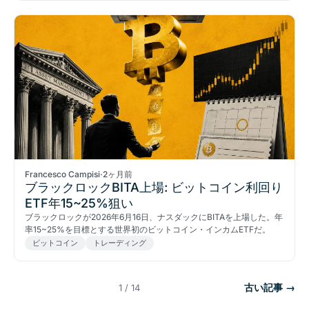
Francesco Campisi
·
2ヶ月前
ブラックロックBITA上場: ビットコイン利回り
ETF年15~25%狙い
ブラックロックが2026年6月16日、ナスダックにBITAを上場した。年
率15~25%を目標とする世界初のビットコイン・インカムETFだ。
ビットコイン
トレーディング
古い記事 →
1 / 14