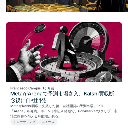
Francesco Campisi
·
1ヶ月前
MetaがArenaで予測市場参入、Kalshi買収断
念後に自社開発
MetaがKalshi買収に失敗した後、自社開発の予測市場アプリ
「Arena」を発表。ポイント制とAI搭載で、Polymarketやクリプト市
場に影響を与える可能性がある。
トレーディング
ニュース