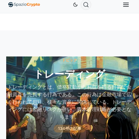
Ethereum
$1,880.58
Tether
$0.9991
BNB
$58
.10%
ETH
↑1.90%
USDT
↑0.00%
BNB
トピック
トレーディング
トレーディングとは、価格変動から利益を得る目的で金
融資産を売買する行為である。この行為は金融市場で広
く行われており、様々な資産に関係している。トレーデ
ィングには金融リスクが伴い、資本管理戦略が必要とな
ります。
134件の記事