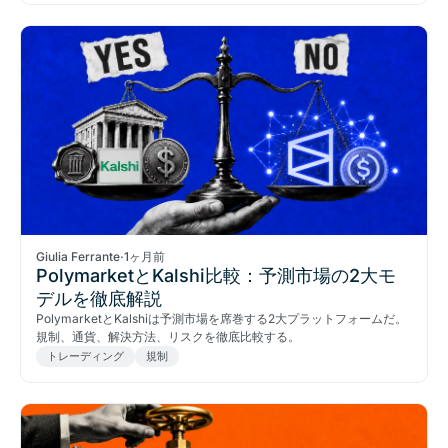
Giulia Ferrante
·
1ヶ月前
PolymarketとKalshi比較：予測市場の2大モ
デルを徹底解説
PolymarketとKalshiは予測市場を席巻する2大プラットフォームだ。
規制、通貨、解決方法、リスクを徹底比較する。
トレーディング
規制