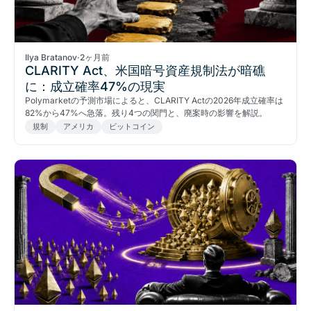
Ilya Bratanov
·
2ヶ月前
CLARITY Act、米国暗号資産規制法が暗礁
に：成立確率47%の現実
Polymarketの予測市場によると、CLARITY Actの2026年成立確率は
82%から47%へ急落。残り4つの関門と、廃案時の影響を解説。
規制
アメリカ
ビットコイン