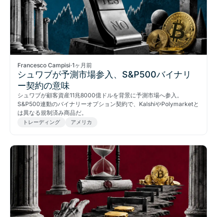
Francesco Campisi
·
1ヶ月前
シュワブが予測市場参入、S&P500バイナリ
ー契約の意味
シュワブが顧客資産11兆8000億ドルを背景に予測市場へ参入。
S&P500連動のバイナリーオプション契約で、KalshiやPolymarketと
は異なる規制済み商品だ。
トレーディング
アメリカ