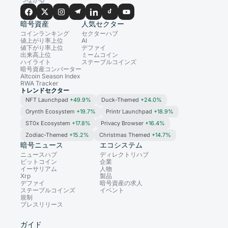
暗号資産
人気セクター
コインランキング
セクターハブ
値上がり率上位
AI
値下がり率上位
デファイ
出来高上位
ミームコイン
ハイライト
ステーブルコインズ
暗号資産コンバーター
Altcoin Season Index
RWA Tracker
トレンドセクター
NFT Launchpad
+49.9%
Duck-Themed
+24.0%
Orynth Ecosystem
+19.7%
Printr Launchpad
+18.9%
ST0x Ecosystem
+17.8%
Privacy Browser
+16.4%
Zodiac-Themed
+15.2%
Christmas Themed
+14.7%
暗号ニュース
エコシステム
ニュースハブ
ディレクトリハブ
ビットコイン
企業
イーサリアム
人物
Xrp
製品
デファイ
暗号資産の求人
ステーブルコインズ
イベント
規制
プレスリリース
ガイド