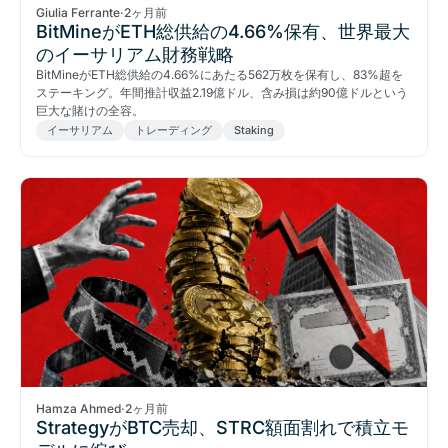
Giulia Ferrante
·
2ヶ月前
BitMineがETH総供給の4.66%保有、世界最大
のイーサリアム財務戦略
BitMineがETH総供給の4.66%にあたる562万枚を保有し、83%超を
ステーキング。年間推計収益2.19億ドル、含み損は約90億ドルという
巨大な賭けの全容。
イーサリアム
トレーディング
Staking
Hamza Ahmed
·
2ヶ月前
StrategyがBTC売却、STRC額面割れで積立モ