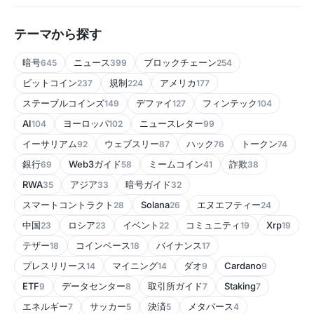
テーマから探す
暗号
ニュース
ブロックチェーン
645
399
254
ビットコイン
規制
アメリカ
237
224
177
ステーブルコインズ
デファイ
フィンテック
149
127
104
AI
ヨーロッパ
ニュースレター
104
102
99
イーサリアム
ウェブスリー
ハック
トークン
92
87
76
74
銀行
Web3ガイド
ミームコイン
詐欺
69
58
41
38
RWA
アジア
暗号ガイド
35
33
32
スマートコントラクト
Solana
エヌエフティー
28
26
24
中国
ロシア
イベント
コミュニティ
Xrp
23
23
22
19
19
テザー
コインベース
バイナンス
18
18
17
プレスリリース
マイニング
ダオ
Cardano
14
14
9
9
ETF
データセンター
取引所ガイド
Staking
9
8
7
7
エネルギー
サッカー
決済
メタバース
7
5
5
4