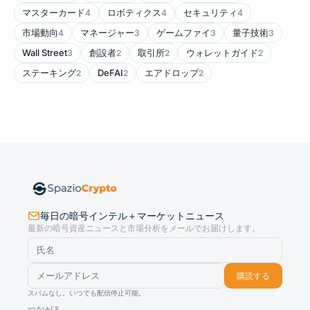
マスターカード
ロボティクス
セキュリティ
4
4
4
市場動向
マネージャー
ゲームファイ
量子技術
4
3
3
3
Wall Street
創設者
取引所
ウォレットガイド
3
2
2
2
ステーキング
DeFAI
エアドロップ
2
2
2
毎日の暗号インテル＋マーケットニュース
最新の暗号資産ニュースと市場分析をメールでお届けします。
購読する
スパムなし。いつでも配信停止可能。
つながる