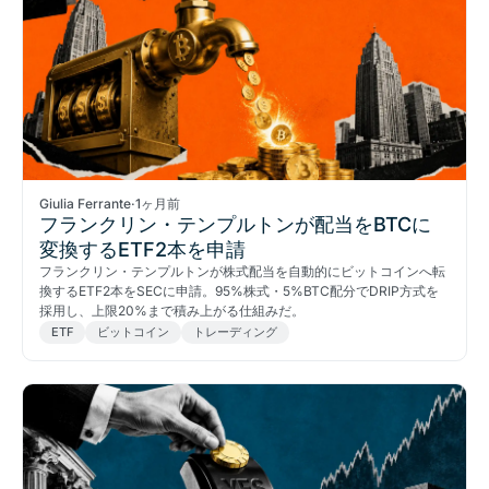
Giulia Ferrante
·
1ヶ月前
フランクリン・テンプルトンが配当をBTCに
変換するETF2本を申請
フランクリン・テンプルトンが株式配当を自動的にビットコインへ転
換するETF2本をSECに申請。95%株式・5%BTC配分でDRIP方式を
採用し、上限20%まで積み上がる仕組みだ。
ETF
ビットコイン
トレーディング