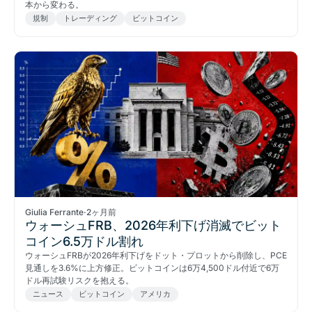
本から変わる。
規制
トレーディング
ビットコイン
Giulia Ferrante
·
2ヶ月前
ウォーシュFRB、2026年利下げ消滅でビット
コイン6.5万ドル割れ
ウォーシュFRBが2026年利下げをドット・プロットから削除し、PCE
見通しを3.6%に上方修正。ビットコインは6万4,500ドル付近で6万
ドル再試験リスクを抱える。
ニュース
ビットコイン
アメリカ