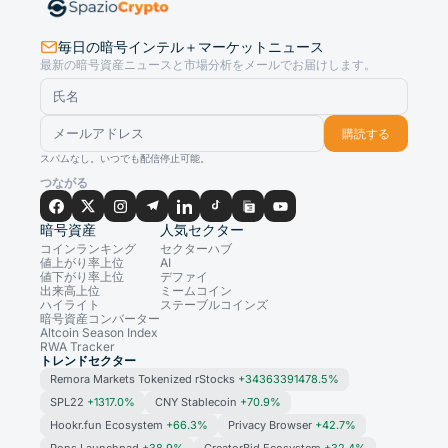
毎日の暗号インテル＋マーケットニュース
最新の暗号資産ニュースと市場分析をメールでお届けします。
購読する
スパムなし。いつでも配信停止可能。
つながる
暗号資産
人気セクター
コインランキング
セクターハブ
値上がり率上位
AI
値下がり率上位
デファイ
出来高上位
ミームコイン
ハイライト
ステーブルコインズ
暗号資産コンバーター
Altcoin Season Index
RWA Tracker
トレンドセクター
Remora Markets Tokenized rStocks
+34363391478.5%
SPL22
+1317.0%
CNY Stablecoin
+70.9%
Hookr.fun Ecosystem
+66.3%
Privacy Browser
+42.7%