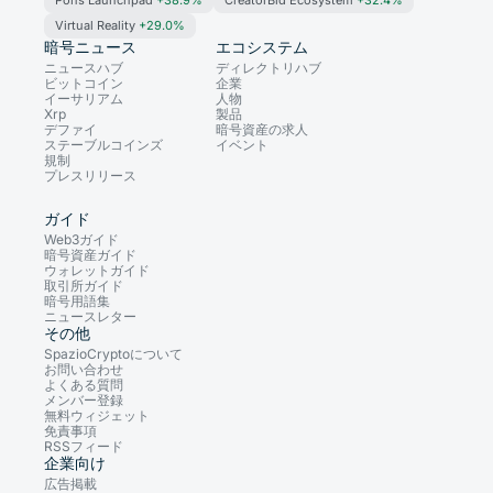
Pons Launchpad
+38.9%
CreatorBid Ecosystem
+32.4%
Virtual Reality
+29.0%
暗号ニュース
エコシステム
ニュースハブ
ディレクトリハブ
ビットコイン
企業
イーサリアム
人物
Xrp
製品
デファイ
暗号資産の求人
ステーブルコインズ
イベント
規制
プレスリリース
ガイド
Web3ガイド
暗号資産ガイド
ウォレットガイド
取引所ガイド
暗号用語集
ニュースレター
その他
SpazioCryptoについて
お問い合わせ
よくある質問
メンバー登録
無料ウィジェット
免責事項
RSSフィード
企業向け
広告掲載