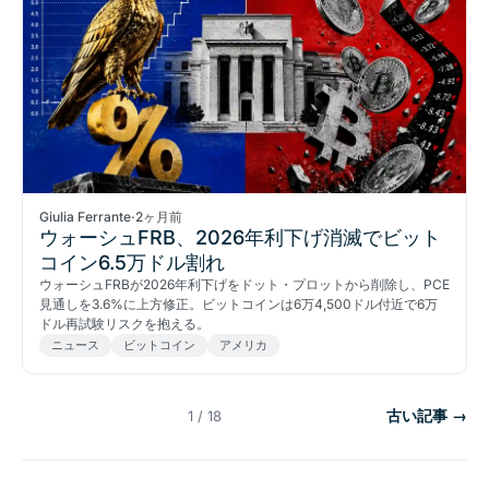
Giulia Ferrante
·
2ヶ月前
ウォーシュFRB、2026年利下げ消滅でビット
コイン6.5万ドル割れ
ウォーシュFRBが2026年利下げをドット・プロットから削除し、PCE
見通しを3.6%に上方修正。ビットコインは6万4,500ドル付近で6万
ドル再試験リスクを抱える。
ニュース
ビットコイン
アメリカ
古い記事 →
1 / 18