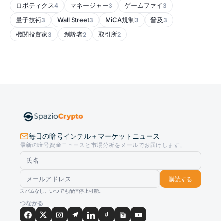
ロボティクス
マネージャー
ゲームファイ
4
3
3
量子技術
Wall Street
MiCA規制
普及
3
3
3
3
機関投資家
創設者
取引所
3
2
2
毎日の暗号インテル＋マーケットニュース
最新の暗号資産ニュースと市場分析をメールでお届けします。
購読する
スパムなし。いつでも配信停止可能。
つながる