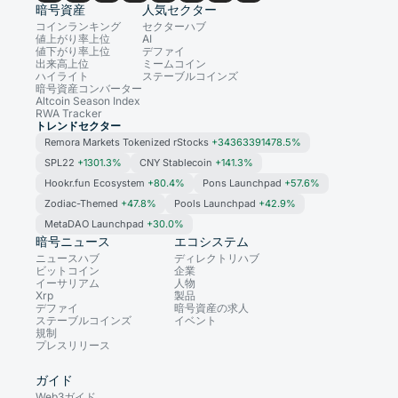
暗号資産
人気セクター
コインランキング
セクターハブ
値上がり率上位
AI
値下がり率上位
デファイ
出来高上位
ミームコイン
ハイライト
ステーブルコインズ
暗号資産コンバーター
Altcoin Season Index
RWA Tracker
トレンドセクター
Remora Markets Tokenized rStocks
+34363391478.5%
SPL22
+1301.3%
CNY Stablecoin
+141.3%
Hookr.fun Ecosystem
+80.4%
Pons Launchpad
+57.6%
Zodiac-Themed
+47.8%
Pools Launchpad
+42.9%
MetaDAO Launchpad
+30.0%
暗号ニュース
エコシステム
ニュースハブ
ディレクトリハブ
ビットコイン
企業
イーサリアム
人物
Xrp
製品
デファイ
暗号資産の求人
ステーブルコインズ
イベント
規制
プレスリリース
ガイド
Web3ガイド