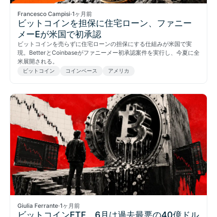
Francesco Campisi
·
1ヶ月前
ビットコインを担保に住宅ローン、ファニー
メーEが米国で初承認
ビットコインを売らずに住宅ローンの担保にする仕組みが米国で実
現。BetterとCoinbaseがファニーメー初承認案件を実行し、今夏に全
米展開される。
ビットコイン
コインベース
アメリカ
Giulia Ferrante
·
1ヶ月前
ビットコインETF、6月は過去最悪の40億ドル