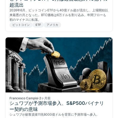
超流出
2026年6月、ビットコインETFから40億ドル超が流出し、上場開始以
来最悪の月となった。BTC価格は6万ドルを割り込み、年間フローも
初のマイナスに転落。
ビットコイン
ETF
アメリカ
Francesco Campisi
·
2ヶ月前
シュワブが予測市場参入、S&P500バイナリ
ー契約の意味
シュワブが顧客資産11兆8000億ドルを背景に予測市場へ参入。