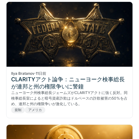
Ilya Bratanov
·
11日前
CLARITYアクト論争：ニューヨーク検事総長
が連邦と州の権限争いに警鐘
ニューヨーク州検事総長ジェームズがCLARITYアクトに強く反対。同
検事総長室によると暗号資産詐欺はドルベースの詐欺被害の50%を占
め、連邦と州の権限争いが激化している。
規制
アメリカ