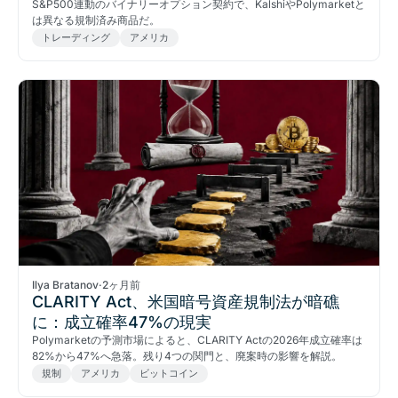
S&P500連動のバイナリーオプション契約で、KalshiやPolymarketと
は異なる規制済み商品だ。
トレーディング
アメリカ
Ilya Bratanov
·
2ヶ月前
CLARITY Act、米国暗号資産規制法が暗礁
に：成立確率47%の現実
Polymarketの予測市場によると、CLARITY Actの2026年成立確率は
82%から47%へ急落。残り4つの関門と、廃案時の影響を解説。
規制
アメリカ
ビットコイン