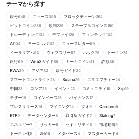
テーマから探す
暗号
ニュース
ブロックチェーン
645
399
254
ビットコイン
規制
ステーブルコインズ
238
226
150
トレーディング
デファイ
フィンテック
134
128
104
AI
ヨーロッパ
ニュースレター
104
102
99
イーサリアム
ウェブスリー
ハック
トークン
93
87
76
74
銀行
Web3ガイド
ミームコイン
詐欺
69
58
41
39
RWA
アジア
暗号ガイド
39
33
32
スマートコントラクト
Solana
エヌエフティー
28
26
24
中国
ロシア
イベント
コミュニティ
Xrp
23
23
22
19
19
テザー
コインベース
バイナンス
19
18
17
プレスリリース
マイニング
ダオ
Cardano
14
14
9
9
ETF
データセンター
取引所ガイド
Staking
9
8
7
7
エネルギー
サッカー
セキュリティ
市場動向
7
5
5
5
トークン化
決済
メタバース
マスターカード
5
5
4
4