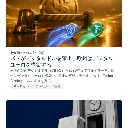
Ilya Bratanov
·
1ヶ月前
米国がデジタルドルを禁止、欧州はデジタル
ユーロを構築する
米国が公的デジタルドル（CBDC）を2030年まで禁止する一方、欧
州はデジタルユーロを構築中。禁止の実態は民営化であり、Tetherと
Circleがドルの未来を握る。
ヨーロッパ
アメリカ
暗号