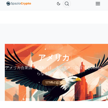
Ethereum
$1,880.58
Tether
$0.9991
BNB
$5
1.10%
ETH
↑1.90%
USDT
↑0.00%
BNB
トピック
アメリカ
アメリカ合衆国（USA）は、主に北米に位置する50州か
らなる国家である。
177件の記事