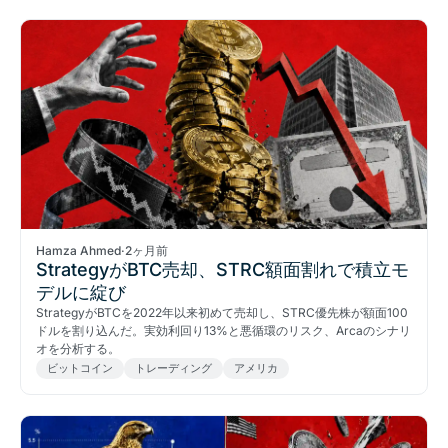
Hamza Ahmed
·
2ヶ月前
StrategyがBTC売却、STRC額面割れで積立モ
デルに綻び
StrategyがBTCを2022年以来初めて売却し、STRC優先株が額面100
ドルを割り込んだ。実効利回り13%と悪循環のリスク、Arcaのシナリ
オを分析する。
ビットコイン
トレーディング
アメリカ