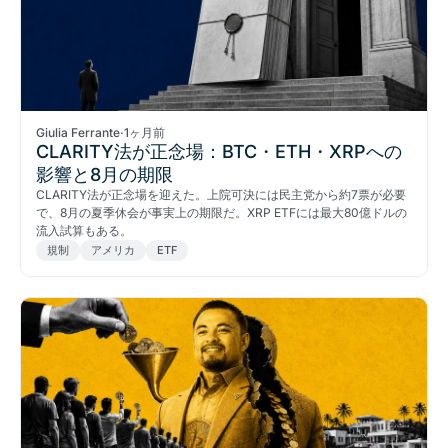
Giulia Ferrante
·
1ヶ月前
CLARITY法が正念場：BTC・ETH・XRPへの
影響と8月の期限
CLARITY法が正念場を迎えた。上院可決には民主党から約7票が必要
で、8月の夏季休会が事実上の期限だ。XRP ETFには最大80億ドルの
流入試算もある。
規制
アメリカ
ETF