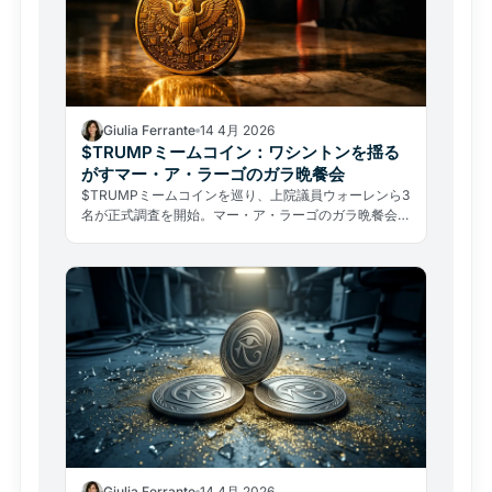
Giulia Ferrante
14 4月 2026
$TRUMPミームコイン：ワシントンを揺る
がすマー・ア・ラーゴのガラ晩餐会
$TRUMPミームコインを巡り、上院議員ウォーレンら3
名が正式調査を開始。マー・ア・ラーゴのガラ晩餐会は
最高値比96%下落のトークンで大統領アクセスを「販
売」する仕組みだ。CLARITY Act審議とも連動し、米
国暗号資産規制の転換点となるか。
Giulia Ferrante
14 4月 2026