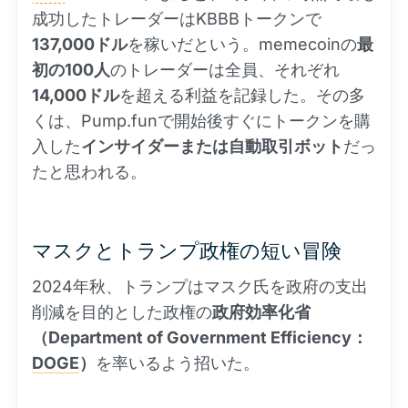
成功したトレーダーはKBBBトークンで
137,000ドル
を稼いだという。memecoinの
最
初の100人
のトレーダーは全員、それぞれ
14,000ドル
を超える利益を記録した。その多
くは、Pump.funで開始後すぐにトークンを購
入した
インサイダーまたは自動取引ボット
だっ
たと思われる。
マスクとトランプ政権の短い冒険
2024年秋、トランプはマスク氏を政府の支出
削減を目的とした政権の
政府効率化省
（Department of Government Efficiency：
DOGE
）
を率いるよう招いた。