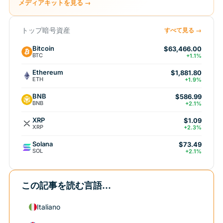
メディアキットを見る →
トップ暗号資産
すべて見る →
Bitcoin
$63,466.00
BTC
+1.1%
Ethereum
$1,881.80
ETH
+1.9%
BNB
$586.99
BNB
+2.1%
XRP
$1.09
XRP
+2.3%
Solana
$73.49
SOL
+2.1%
この記事を読む言語...
Italiano