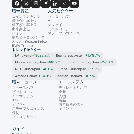
暗号資産
人気セクター
コインランキング
セクターハブ
値上がり率上位
AI
値下がり率上位
デファイ
出来高上位
ミームコイン
ハイライト
ステーブルコインズ
暗号資産コンバーター
Altcoin Season Index
RWA Tracker
トレンドセクター
LP Tokens
+13623.9%
Reality Ecosystem
+1519.7%
Flaunch Ecosystem
+981.9%
Time.fun Ecosystem
+150.9%
NFT Launchpad
+46.6%
Pons Launchpad
+37.6%
Arcade Games
+34.9%
Zodiac-Themed
+30.5%
暗号ニュース
エコシステム
ニュースハブ
ディレクトリハブ
ビットコイン
企業
イーサリアム
人物
Xrp
製品
デファイ
暗号資産の求人
ステーブルコインズ
イベント
規制
プレスリリース
ガイド