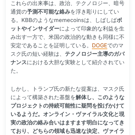
これらの出来事は、政治、テクノロジー、暗号
通貨の
予測不可能な絡み
を浮き彫りにしてい
る。KBBのようなmemecoinsは、しばしば
ボ
ットやインサイダー
によって印象的な利益を生
み出す一方で、米国の政治的な動きも同様に不
安定であることを証明している。
DOGE
でのマ
スク氏の短い経験は、
テクノロジー主導のガバ
ナンス
における大胆な実験として紹介されてい
た。
しかし、トランプ氏の新たな提案は、マスク氏
によって構築された基盤を
解体し、このような
プロジェクトの持続可能性に疑問を投げかけて
いるようだ。オンライン・ヴァイラル文化と現
実の政治の絡み合いはますます明白になってき
ており、どちらの領域も迅速な決定、ヴァイラ