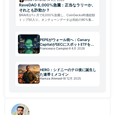
RaveDAO 6,000%急騰：正当なラリーか、
それとも詐欺か？
$RAVEが1ヶ月で6,000%急騰し、CoinGecko時価総額
トップ50入り。オンチェーンデータは供給の90%集中
と操作疑惑を示す。FSA規制下の日本人投資家が知るべ
きリスクとは。
PEPEがウォール街へ：Canary
CapitalがSECにスポットETFを申
Francesco Campisi
9 4月 2026
請
HERO：シドニーのテロ後に誕生し
た連帯ミメコイン
Hamza Ahmed
18 12月 2025