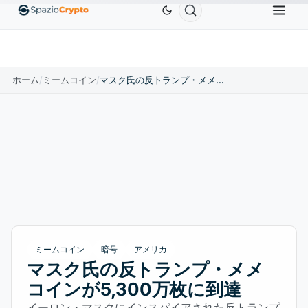
Ethereum
$1,880.58
Tether
$0.9991
BNB
$
↑1.10%
ETH
↑1.90%
USDT
↑0.00%
BNB
ホーム
/
ミームコイン
/
マスク氏の反トランプ・メメコインが5,300万枚に到達
ミームコイン
暗号
アメリカ
マスク氏の反トランプ・メメ
コインが5,300万枚に到達
イーロン・マスクにインスパイアされた反トランプ