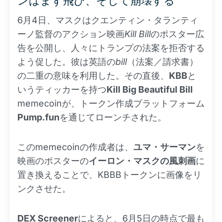
ンはまず飛び、そして崩壊する
6月4日、マスクはクエンティン・タランティ
ーノ監督のアクション映画
Kill Bill
のポスター広
告を公開し、人々にトランプの法案を拒否する
よう促した。彼は英語の
bill
（法案／請求書）
の二重の意味を利用した。その直後、
KBB
と
いうティッカーを持つ
Kill Big Beautiful Bill
memecoinが、トークン作成プラットフォーム
Pump.fun
を通じてローンチされた。
このmemecoinの作成者は、
ユマ・サーマン
を
映画のポスターの
イーロン・マスクの風刺画
に
置き換えることで、KBBBトークンに画像をリ
ンクさせた。
DEX
Screener
によると、6月5日の時点で最も