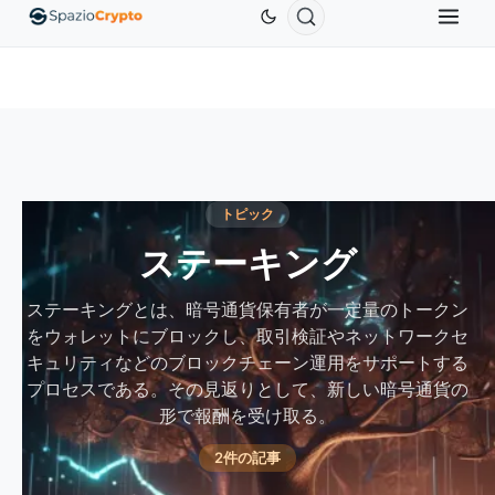
0
Ethereum
$1,880.58
Tether
$0.9991
BNB
$
↑1.10%
ETH
↑1.90%
USDT
↑0.00%
BNB
トピック
ステーキング
ステーキングとは、暗号通貨保有者が一定量のトークン
をウォレットにブロックし、取引検証やネットワークセ
キュリティなどのブロックチェーン運用をサポートする
プロセスである。その見返りとして、新しい暗号通貨の
形で報酬を受け取る。
2件の記事