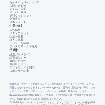
SpazioCryptoについて
お問い合わせ
よくある質問
メンバー登録
無料ウィジェット
免責事項
RSSフィード
企業向け
広告掲載
メディアキット
企業を掲載
求人を掲載
イベントを掲載
プレスリリースを送る
透明性
編集ガイドライン
訂正ポリシー
倫理と独立性
AI利用ポリシー
アフィリエイト開示
スポンサー記事
免責事項：本サイトを利用することで、利用規約およびプライバシーポリシーに
同意したものとみなされます。SpazioCryptoは、明示的に記載がない限り、いか
なるコイン・企業・プロジェクト・イベントとも提携・関係はありません。
SpazioCryptoは純粋な情報サイトであり、その内容は金融・投資助言を構成しま
せん。投資の前に必ずご自身で調査してください。
© 2026 Spaziocrypto｜Web3 コミュニティ、テクノロジーの未来を探求