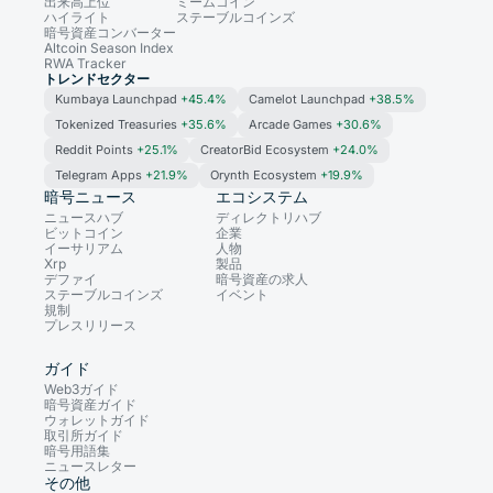
出来高上位
ミームコイン
ハイライト
ステーブルコインズ
暗号資産コンバーター
Altcoin Season Index
RWA Tracker
トレンドセクター
Kumbaya Launchpad
+45.4%
Camelot Launchpad
+38.5%
Tokenized Treasuries
+35.6%
Arcade Games
+30.6%
Reddit Points
+25.1%
CreatorBid Ecosystem
+24.0%
Telegram Apps
+21.9%
Orynth Ecosystem
+19.9%
暗号ニュース
エコシステム
ニュースハブ
ディレクトリハブ
ビットコイン
企業
イーサリアム
人物
Xrp
製品
デファイ
暗号資産の求人
ステーブルコインズ
イベント
規制
プレスリリース
ガイド
Web3ガイド
暗号資産ガイド
ウォレットガイド
取引所ガイド
暗号用語集
ニュースレター
その他