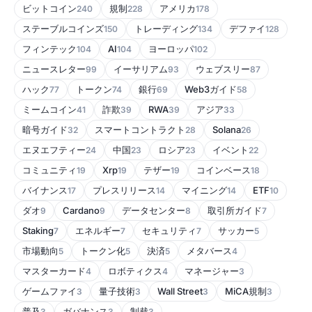
ビットコイン
規制
アメリカ
240
228
178
ステーブルコインズ
トレーディング
デファイ
150
134
128
フィンテック
AI
ヨーロッパ
104
104
102
ニュースレター
イーサリアム
ウェブスリー
99
93
87
ハック
トークン
銀行
Web3ガイド
77
74
69
58
ミームコイン
詐欺
RWA
アジア
41
39
39
33
暗号ガイド
スマートコントラクト
Solana
32
28
26
エヌエフティー
中国
ロシア
イベント
24
23
23
22
コミュニティ
Xrp
テザー
コインベース
19
19
19
18
バイナンス
プレスリリース
マイニング
ETF
17
14
14
10
ダオ
Cardano
データセンター
取引所ガイド
9
9
8
7
Staking
エネルギー
セキュリティ
サッカー
7
7
7
5
市場動向
トークン化
決済
メタバース
5
5
5
4
マスターカード
ロボティクス
マネージャー
4
4
3
ゲームファイ
量子技術
Wall Street
MiCA規制
3
3
3
3
普及
ガバナンス
制裁
3
3
3