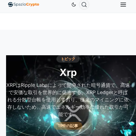
Ethereum
$1,880.58
Tether
$0.9991
BNB
$58
10%
ETH
↑1.90%
USDT
↑0.00%
BNB
トピック
Xrp
XRPはRipple Labsによって開発された暗号通貨で、高速
で安価な取引を世界的に促進する。XRP Ledgerと呼ば
れる分散型台帳を使用しており、従来のマイニングに依
存しないため、高速でエネルギー効率に優れた取引が可
能です。
19件の記事