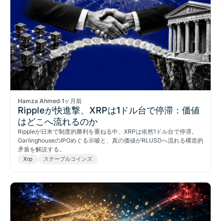
Hamza Ahmed
·
1ヶ月前
Rippleが快進撃、XRPは1ドル台で停滞：価値
はどこへ流れるのか
Rippleが日米で制度的勝利を重ねる中、XRPは依然1ドル台で停滞。
GarlinghouseのIPOめぐる示唆と、真の価値がRLUSDへ流れる構造的
矛盾を解説する。
Xrp
ステーブルコインズ