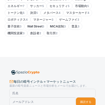
エネルギー
サッカー
セキュリティ
市場動向
7
5
5
5
トークン化
決済
メタバース
マスターカード
5
5
4
4
ロボティクス
マネージャー
ゲームファイ
4
3
3
量子技術
Wall Street
MiCA規制
普及
3
3
3
3
機関投資家
創設者
取引所
3
2
2
毎日の暗号インテル＋マーケットニュース
最新の暗号資産ニュースと市場分析をメールでお届けします。
購読する