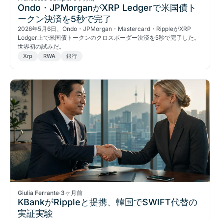
Ondo・JPMorganがXRP Ledgerで米国債ト
ークン決済を5秒で完了
2026年5月6日、Ondo・JPMorgan・Mastercard・RippleがXRP
Ledger上で米国債トークンのクロスボーダー決済を5秒で完了した。
世界初の試みだ。
Xrp
RWA
銀行
Giulia Ferrante
·
3ヶ月前
KBankがRippleと提携、韓国でSWIFT代替の
実証実験