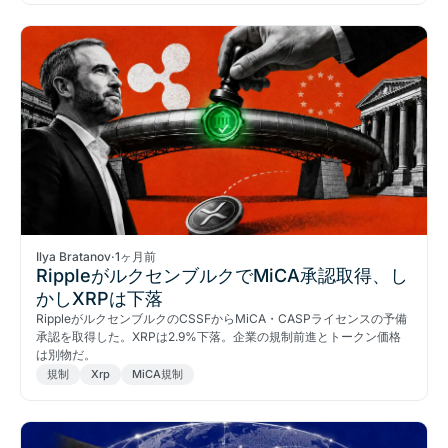
Ilya Bratanov
·
1ヶ月前
RippleがルクセンブルクでMiCA承認取得、し
かしXRPは下落
RippleがルクセンブルクのCSSFからMiCA・CASPライセンスの予備
承認を取得した。XRPは2.9%下落。企業の規制前進とトークン価格
は別物だ。
規制
Xrp
MiCA規制