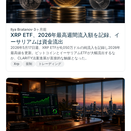
Ilya Bratanov
·
3ヶ月前
XRP ETF、2026年最高週間流入額を記録、イ
ーサリアムは資金流出
2026年5月17日週、XRP ETFが6,050万ドルの純流入を記録し2026年
最高値を更新。ビットコインとイーサリアムETFが大幅流出するな
か、CLARITY法案進展が直接的な触媒となった。
Xrp
規制
トレーディング