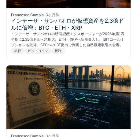
Francesco Campisi
·
3ヶ月前
インテーザ・サンパオロが仮想資産を2.3億ド
ルに倍増：BTC・ETH・XRP
インテーザ・サンパオロの暗号資産エクスポージャーが2026年第1四
半期に2.35億ドルへ急拡大。ETH・XRPへ新規参入し、IBITコールオ
プションも取得。SECへの13F提出で判明した自己勘定取引の全容。
銀行
ビットコイン
規制
Francesco Campisi
·
3ヶ月前