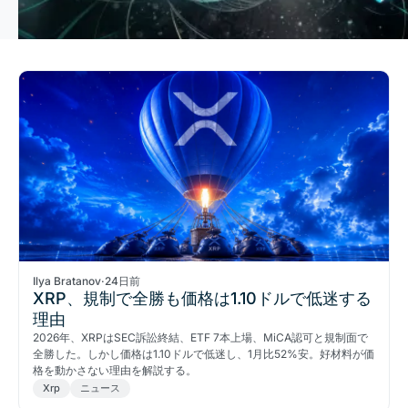
Ilya Bratanov
·
24日前
XRP、規制で全勝も価格は1.10ドルで低迷する
理由
2026年、XRPはSEC訴訟終結、ETF 7本上場、MiCA認可と規制面で
全勝した。しかし価格は1.10ドルで低迷し、1月比52%安。好材料が価
格を動かさない理由を解説する。
Xrp
ニュース