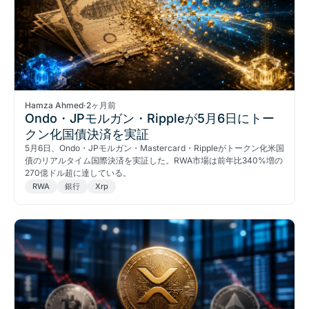
Hamza Ahmed
·
2ヶ月前
Ondo・JPモルガン・Rippleが5月6日にトー
クン化国債決済を実証
5月6日、Ondo・JPモルガン・Mastercard・Rippleがトークン化米国
債のリアルタイム国際決済を実証した。RWA市場は前年比340%増の
270億ドル超に達している。
RWA
銀行
Xrp