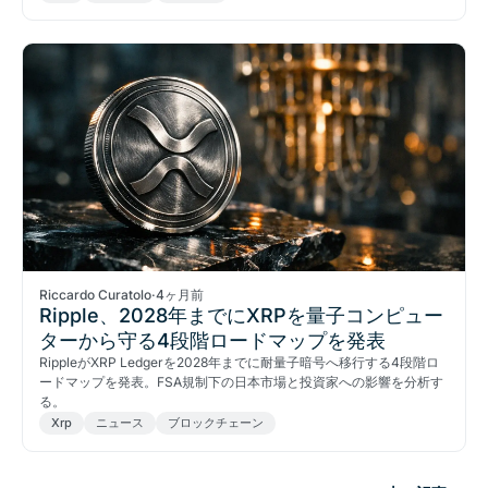
Riccardo Curatolo
·
4ヶ月前
Ripple、2028年までにXRPを量子コンピュー
ターから守る4段階ロードマップを発表
RippleがXRP Ledgerを2028年までに耐量子暗号へ移行する4段階ロ
ードマップを発表。FSA規制下の日本市場と投資家への影響を分析す
る。
Xrp
ニュース
ブロックチェーン