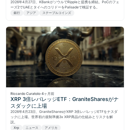
2026年4月27日、KBankがソウルでRippleと提携を締結。PoCのフェ
ーズ2でUAEとタイへのコリドーをPalisadeで検証する。
銀行
アジア
ステーブルコインズ
Riccardo Curatolo
·
4ヶ月前
XRP 3倍レバレッジETF：GraniteSharesがナ
スダックに上場
2026年4月23日、GraniteSharesがXRP 3倍レバレッジETFをナスダ
ックに上場。世界初の規制準拠3x XRP商品の仕組みとリスクを解
説。
Xrp
ニュース
アメリカ