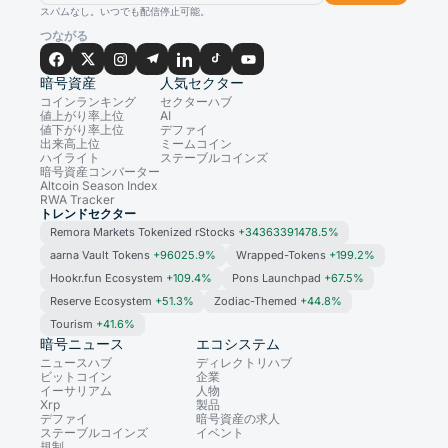
スパムなし。いつでも配信停止可能。
つながる
暗号資産
人気セクター
コインランキング
セクターハブ
値上がり率上位
AI
値下がり率上位
デファイ
出来高上位
ミームコイン
ハイライト
ステーブルコインズ
暗号資産コンバーター
Altcoin Season Index
RWA Tracker
トレンドセクター
Remora Markets Tokenized rStocks
+34363391478.5%
aarna Vault Tokens
+96025.9%
Wrapped-Tokens
+199.2%
Hookr.fun Ecosystem
+109.4%
Pons Launchpad
+67.5%
Reserve Ecosystem
+51.3%
Zodiac-Themed
+44.8%
Tourism
+41.6%
暗号ニュース
エコシステム
ニュースハブ
ディレクトリハブ
ビットコイン
企業
イーサリアム
人物
Xrp
製品
デファイ
暗号資産の求人
ステーブルコインズ
イベント
規制