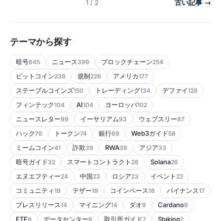
古い記事 →
1 / 2
テーマから探す
暗号
ニュース
ブロックチェーン
645
399
254
ビットコイン
規制
アメリカ
238
226
177
ステーブルコインズ
トレーディング
デファイ
150
134
128
フィンテック
AI
ヨーロッパ
104
104
102
ニュースレター
イーサリアム
ウェブスリー
99
93
87
ハック
トークン
銀行
Web3ガイド
76
74
69
58
ミームコイン
詐欺
RWA
アジア
41
39
39
33
暗号ガイド
スマートコントラクト
Solana
32
28
26
エヌエフティー
中国
ロシア
イベント
24
23
23
22
コミュニティ
テザー
コインベース
バイナンス
19
19
18
17
プレスリリース
マイニング
ダオ
Cardano
14
14
9
9
ETF
データセンター
取引所ガイド
Staking
9
8
7
7