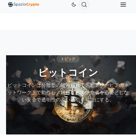
Ethereum
$1,880.58
Tether
$0.9991
BNB
$5
1.10%
ETH
↑1.90%
USDT
↑0.00%
BNB
トピック
ビットコイン
ビットコインは分散型の暗号通貨で、ピアツーピアのネ
ットワーク上で動作し、銀行などの仲介者を必要としな
い安全で透明性の高い取引を可能にする。
238件の記事