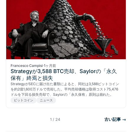
Francesco Campisi
·
1ヶ月前
Strategyが3,588 BTC売却、Saylorの「永久
保有」終焉と損失
StrategyがSECに届け出た書類によると、同社は3,588ビットコイン
を約2億1,600万ドルで売却した。平均売却価格は取得コスト75,476
ドルを下回る損失売却で、Saylorの「永久保有」原則は崩れた。
ビットコイン
ニュース
古い記事 →
1 / 24