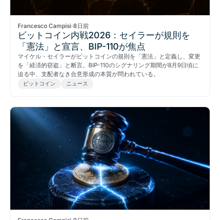
Francesco Campisi
·
8日前
ビットコイン内戦2026：セイラーが規則を
「憲法」と宣言、BIP-110が焦点
マイケル・セイラーがビットコインの規則を「憲法」と定義し、変更
を「経済的窃盗」と断言。BIP-110のシグナリング期間が8月9日頃に
迫る中、支配者なき合意形成の本質が問われている。
ビットコイン
ニュース