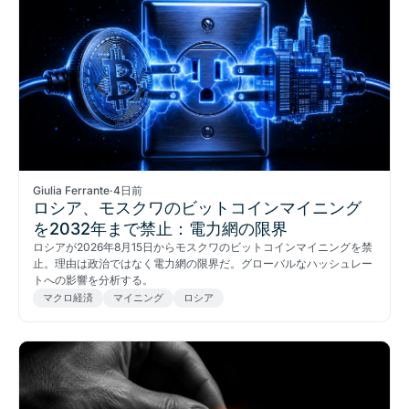
Giulia Ferrante
·
4日前
ロシア、モスクワのビットコインマイニング
を2032年まで禁止：電力網の限界
ロシアが2026年8月15日からモスクワのビットコインマイニングを禁
止。理由は政治ではなく電力網の限界だ。グローバルなハッシュレー
トへの影響を分析する。
マクロ経済
マイニング
ロシア