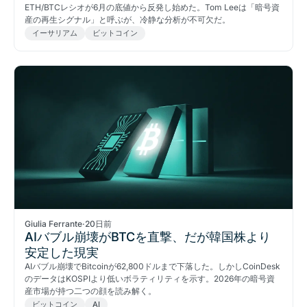
ETH/BTCレシオが6月の底値から反発し始めた。Tom Leeは「暗号資
産の再生シグナル」と呼ぶが、冷静な分析が不可欠だ。
イーサリアム
ビットコイン
Giulia Ferrante
·
20日前
AIバブル崩壊がBTCを直撃、だが韓国株より
安定した現実
AIバブル崩壊でBitcoinが62,800ドルまで下落した。しかしCoinDesk
のデータはKOSPIより低いボラティリティを示す。2026年の暗号資
産市場が持つ二つの顔を読み解く。
ビットコイン
AI