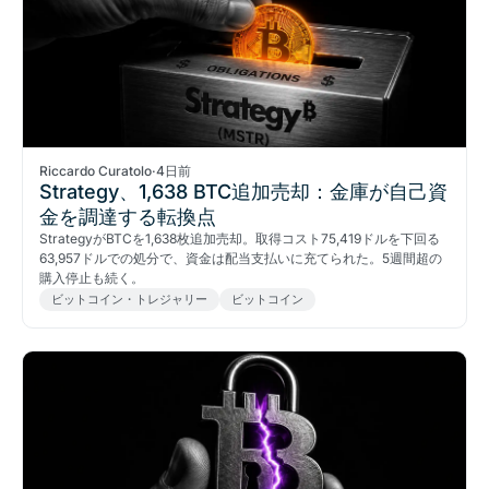
Riccardo Curatolo
·
4日前
Strategy、1,638 BTC追加売却：金庫が自己資
金を調達する転換点
StrategyがBTCを1,638枚追加売却。取得コスト75,419ドルを下回る
63,957ドルでの処分で、資金は配当支払いに充てられた。5週間超の
購入停止も続く。
ビットコイン・トレジャリー
ビットコイン