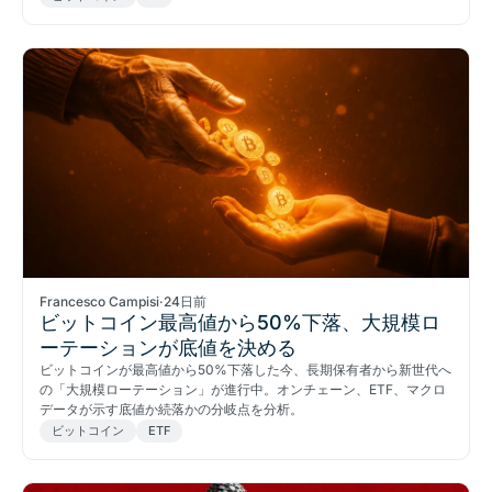
Francesco Campisi
·
24日前
ビットコイン最高値から50%下落、大規模ロ
ーテーションが底値を決める
ビットコインが最高値から50%下落した今、長期保有者から新世代へ
の「大規模ローテーション」が進行中。オンチェーン、ETF、マクロ
データが示す底値か続落かの分岐点を分析。
ビットコイン
ETF