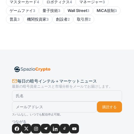
マスターカード
ロボティクス
マネージャー
4
4
3
ゲームファイ
量子技術
Wall Street
MiCA規制
3
3
3
3
普及
機関投資家
創設者
取引所
3
3
2
2
毎日の暗号インテル＋マーケットニュース
最新の暗号資産ニュースと市場分析をメールでお届けします。
購読する
スパムなし。いつでも配信停止可能。
つながる