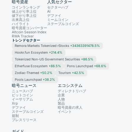
暗号資産
人気セクター
コインランキング
セクターハブ
値上がり率上位
AI
値下がり率上位
デファイ
出来高上位
ミームコイン
ハイライト
ステーブルコインズ
暗号資産コンバーター
Altcoin Season Index
RWA Tracker
トレンドセクター
Remora Markets Tokenized rStocks
+34363391478.5%
Hookr.fun Ecosystem
+214.4%
Tokenized Non-US Government Securities
+86.5%
Etherfuse Ecosystem
+86.5%
Pons Launchpad
+68.6%
Zodiac-Themed
+50.2%
Tourism
+42.5%
Pools Launchpad
+38.2%
暗号ニュース
エコシステム
ニュースハブ
ディレクトリハブ
ビットコイン
企業
イーサリアム
人物
Xrp
製品
デファイ
暗号資産の求人
ステーブルコインズ
イベント
規制
プレスリリース
ガイド