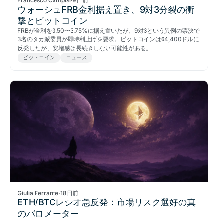
Francesco Campisi
·
9日前
ウォーシュFRB金利据え置き、9対3分裂の衝
撃とビットコイン
FRBが金利を3.50〜3.75%に据え置いたが、9対3という異例の票決で
3名のタカ派委員が即時利上げを要求。ビットコインは64,400ドルに
反発したが、安堵感は長続きしない可能性がある。
ビットコイン
ニュース
Giulia Ferrante
·
18日前
ETH/BTCレシオ急反発：市場リスク選好の真
のバロメーター