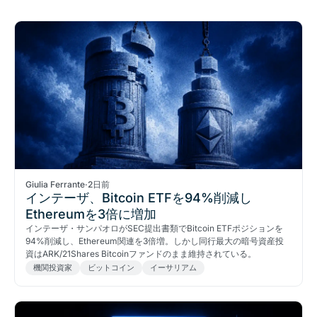
Giulia Ferrante
·
2日前
インテーザ、Bitcoin ETFを94%削減し
Ethereumを3倍に増加
インテーザ・サンパオロがSEC提出書類でBitcoin ETFポジションを
94%削減し、Ethereum関連を3倍増。しかし同行最大の暗号資産投
資はARK/21Shares Bitcoinファンドのまま維持されている。
機関投資家
ビットコイン
イーサリアム