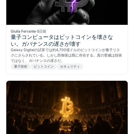
Giulia Ferrante
·
5日前
量子コンピュータはビットコインを壊さな
い。ガバナンスの遅さが壊す
Galaxy Digitalの試算では約4,700億ドルのビットコインが量子リス
クにさらされている。しかし防御策は既に存在する。真の脅威は技術
ではなく、ガバナンスの遅さだ。
量子技術
ビットコイン
セキュリティ