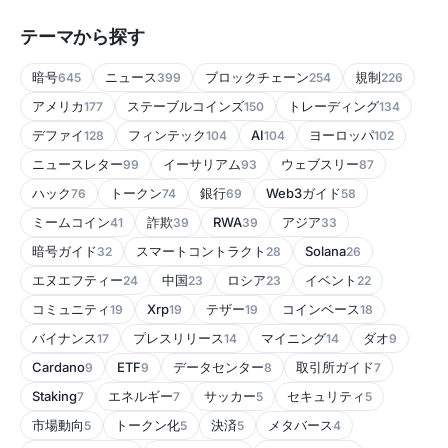
テーマから探す
暗号
ニュース
ブロックチェーン
規制
645
399
254
226
アメリカ
ステーブルコインズ
トレーディング
177
150
134
デファイ
フィンテック
AI
ヨーロッパ
128
104
104
102
ニュースレター
イーサリアム
ウェブスリー
99
93
87
ハック
トークン
銀行
Web3ガイド
76
74
69
58
ミームコイン
詐欺
RWA
アジア
41
39
39
33
暗号ガイド
スマートコントラクト
Solana
32
28
26
エヌエフティー
中国
ロシア
イベント
24
23
23
22
コミュニティ
Xrp
テザー
コインベース
19
19
19
18
バイナンス
プレスリリース
マイニング
ダオ
17
14
14
9
Cardano
ETF
データセンター
取引所ガイド
9
9
8
7
Staking
エネルギー
サッカー
セキュリティ
7
7
5
5
市場動向
トークン化
決済
メタバース
5
5
5
4