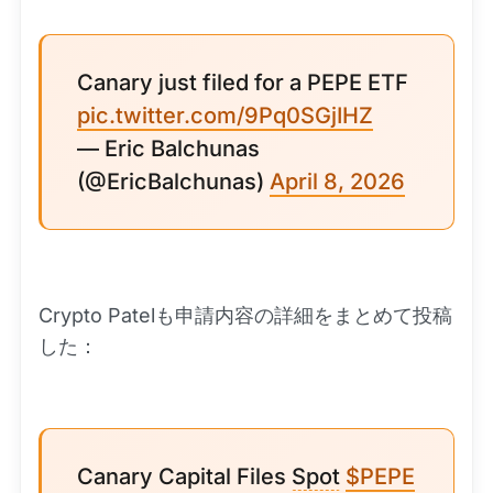
Canary just filed for a PEPE ETF
pic.twitter.com/9Pq0SGjIHZ
— Eric Balchunas
(@EricBalchunas)
April 8, 2026
Crypto Patelも申請内容の詳細をまとめて投稿
した：
Canary Capital Files
Spot
$PEPE