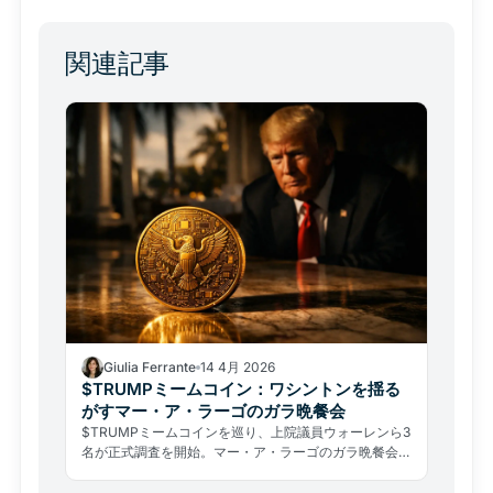
関連記事
Giulia Ferrante
14 4月 2026
$TRUMPミームコイン：ワシントンを揺る
がすマー・ア・ラーゴのガラ晩餐会
$TRUMPミームコインを巡り、上院議員ウォーレンら3
名が正式調査を開始。マー・ア・ラーゴのガラ晩餐会は
最高値比96%下落のトークンで大統領アクセスを「販
売」する仕組みだ。CLARITY Act審議とも連動し、米