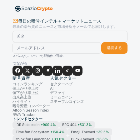
毎日の暗号インテル＋マーケットニュース
最新の暗号資産ニュースと市場分析をメールでお届けします。
購読する
スパムなし。いつでも配信停止可能。
つながる
暗号資産
人気セクター
コインランキング
セクターハブ
値上がり率上位
AI
値下がり率上位
デファイ
出来高上位
ミームコイン
ハイライト
ステーブルコインズ
暗号資産コンバーター
Altcoin Season Index
RWA Tracker
トレンドセクター
IDR Stablecoin
+909.4%
ERC 404
+531.3%
Time.fun Ecosystem
+150.4%
Emoji-Themed
+39.5%
Yoink.fun Launchpad
+33.0%
Duck-Themed
+26.6%