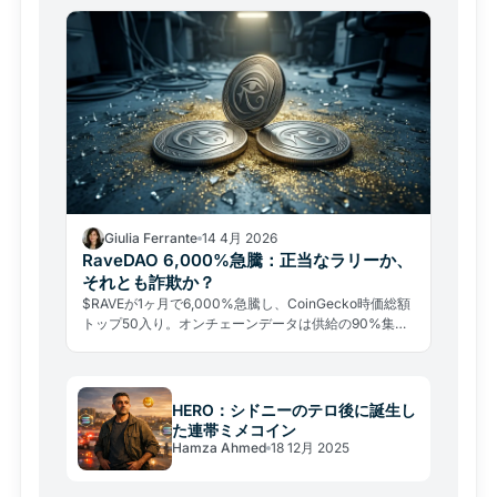
国暗号資産規制の転換点となるか。
Giulia Ferrante
14 4月 2026
RaveDAO 6,000%急騰：正当なラリーか、
それとも詐欺か？
$RAVEが1ヶ月で6,000%急騰し、CoinGecko時価総額
トップ50入り。オンチェーンデータは供給の90%集中
と操作疑惑を示す。FSA規制下の日本人投資家が知るべ
きリスクとは。
HERO：シドニーのテロ後に誕生し
た連帯ミメコイン
Hamza Ahmed
18 12月 2025