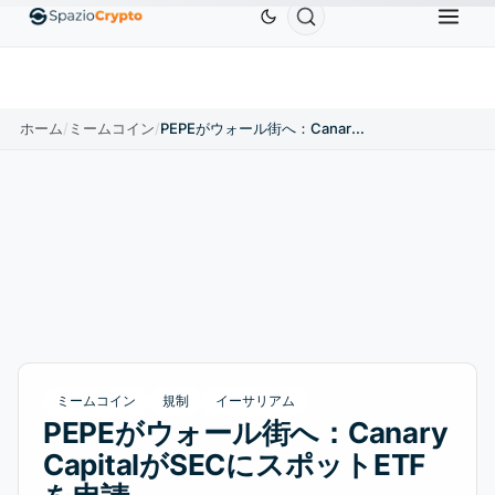
Ethereum
$1,880.58
Tether
$0.9991
BNB
$586
0%
ETH
↑1.90%
USDT
↑0.00%
BNB
ホーム
/
ミームコイン
/
PEPEがウォール街へ：Canary CapitalがSECにスポットETFを申請
ミームコイン
規制
イーサリアム
PEPEがウォール街へ：Canary
CapitalがSECにスポットETF