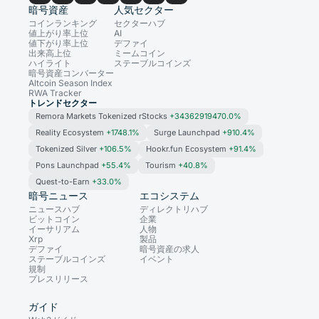
暗号資産
人気セクター
コインランキング
セクターハブ
値上がり率上位
AI
値下がり率上位
デファイ
出来高上位
ミームコイン
ハイライト
ステーブルコインズ
暗号資産コンバーター
Altcoin Season Index
RWA Tracker
トレンドセクター
Remora Markets Tokenized rStocks
+34362919470.0%
Reality Ecosystem
+1748.1%
Surge Launchpad
+910.4%
Tokenized Silver
+106.5%
Hookr.fun Ecosystem
+91.4%
Pons Launchpad
+55.4%
Tourism
+40.8%
Quest-to-Earn
+33.0%
暗号ニュース
エコシステム
ニュースハブ
ディレクトリハブ
ビットコイン
企業
イーサリアム
人物
Xrp
製品
デファイ
暗号資産の求人
ステーブルコインズ
イベント
規制
プレスリリース
ガイド