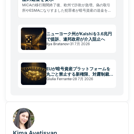
MiCAの移行期間終了後、欧州で詐欺が急増。偽の取引
所やESMAになりすました犯罪者が暗号資産の送金を要
求している。見分け方と対処法を解説。
ニューヨーク州がKalshiを3.6兆円
で提訴、連邦政府が介入阻止へ
Ilya Bratanov
31 7月 2026
EUが暗号資産プラットフォームを
丸ごと禁止する新権限、対露制裁
Giulia Ferrante
28 7月 2026
に潜む構造転換
Kima Avetisyan