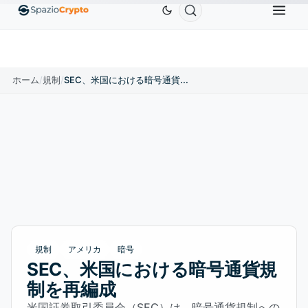
Ethereum
$1,880.58
Tether
$0.9991
BNB
$
↑1.10%
ETH
↑1.90%
USDT
↑0.00%
BNB
ホーム
/
規制
/
SEC、米国における暗号通貨規制を再編成
規制
アメリカ
暗号
SEC、米国における暗号通貨規
制を再編成
米国証券取引委員会（SEC）は、暗号通貨規制への