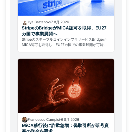
Ilya Bratanov
7 8月 2026
StripeのBridgeがMiCA認可を取得、EU27
カ国で事業展開へ
StripeのステーブルコインインフラサービスBridgeが
MiCA認可を取得し、EU27カ国での事業展開が可能
に。決済大手が規制の正面から欧州暗号資産市場に参入
した。
Francesco Campisi
6 8月 2026
MiCA移行後に詐欺急増：偽取引所が暗号資
産の送金を要求