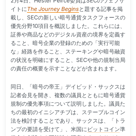
2月4日、Hester Peirce委員はSECのウェブサ
イトに
The Journey Begins
と題する記事を掲
載し、SECの新しい暗号通貨タスクフォースの
優先分野10項目を概説しました。これらには、
証券や商品などのデジタル資産の境界を定義す
ること、暗号企業の登録のための「実行可能
な」経路を作ること、ステーキングや暗号融資
の状況を明確にすること、SECや他の規制当局
の責任の概要を示すことなどが含まれます。
同日、「暗号の帝王」デイビッド・サックスは
記者会見を開き、複数の議員とともに暗号通貨
規制の優先事項について説明しました。議員た
ちの最初のイニシアチブは、ステーブルコイン
法を検討することであり、サックスは、「トラ
ンプの要請を受けて」、米国に
ビットコイン
準