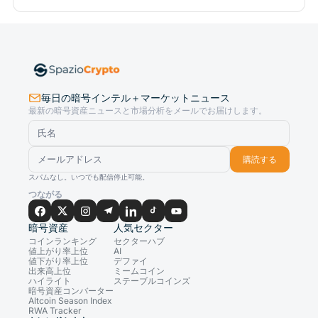
毎日の暗号インテル＋マーケットニュース
最新の暗号資産ニュースと市場分析をメールでお届けします。
購読する
スパムなし。いつでも配信停止可能。
つながる
暗号資産
人気セクター
コインランキング
セクターハブ
値上がり率上位
AI
値下がり率上位
デファイ
出来高上位
ミームコイン
ハイライト
ステーブルコインズ
暗号資産コンバーター
Altcoin Season Index
RWA Tracker