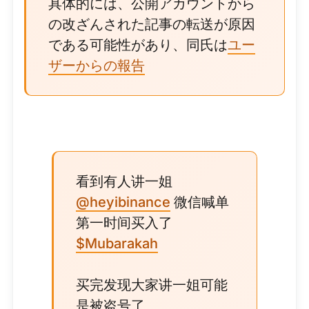
具体的には、公開アカウントから
の改ざんされた記事の転送が原因
である可能性があり、同氏は
ユー
ザーからの報告
看到有人讲一姐
@heyibinance
微信喊单
第一时间买入了
$Mubarakah
买完发现大家讲一姐可能
是被盗号了