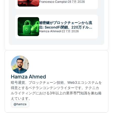
Francesco Campisi
28 7月 2026
秘密鍵がブロックチェーンから流
出: SecondFi閉鎖、220万ドル被
Hamza Ahmed
22 7月 2026
害の教訓
Hamza Ahmed
暗号通貨、ブロックチェーン技術、Web3エコシステムを
得意とするベテランコンテンツライターです。テクニカ
ルライティングにおける3年以上の業界専門知識を兼ね備
えています。
@hamza