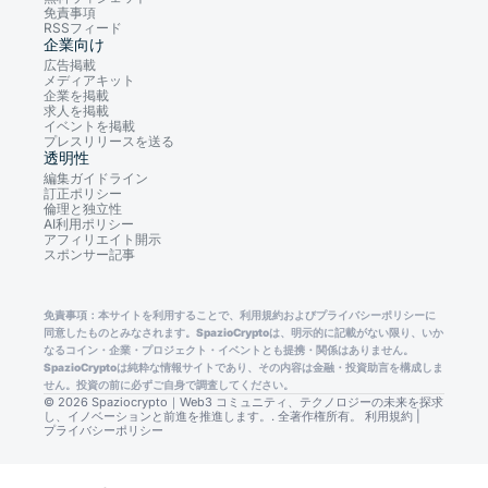
免責事項
RSSフィード
企業向け
広告掲載
メディアキット
企業を掲載
求人を掲載
イベントを掲載
プレスリリースを送る
透明性
編集ガイドライン
訂正ポリシー
倫理と独立性
AI利用ポリシー
アフィリエイト開示
スポンサー記事
免責事項：本サイトを利用することで、利用規約およびプライバシーポリシーに
同意したものとみなされます。SpazioCryptoは、明示的に記載がない限り、いか
なるコイン・企業・プロジェクト・イベントとも提携・関係はありません。
SpazioCryptoは純粋な情報サイトであり、その内容は金融・投資助言を構成しま
せん。投資の前に必ずご自身で調査してください。
© 2026 Spaziocrypto｜Web3 コミュニティ、テクノロジーの未来を探求
し、イノベーションと前進を推進します。. 全著作権所有。
利用規約
|
プライバシーポリシー