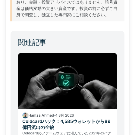
おり、金融・投資アドバイスではありません。暗号資
産は価格変動の大きい資産です。投資の前に必ずご自
身で調査し、独立した専門家にご相談ください。
関連記事
Hamza Ahmed
4 8月 2026
Coldcardハック：4,585ウォレットから89
億円流出の全貌
Coldcardのファームウェアに潜んでいた2021年のバグ