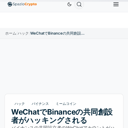
Ethereum
$1,880.58
Tether
$0.9991
BNB
$5
.10%
ETH
↑1.90%
USDT
↑0.00%
BNB
ホーム
/
ハック
/
WeChatでBinanceの共同創設者がハッキングされる
ハック
バイナンス
ミームコイン
WeChatでBinanceの共同創設
者がハッキングされる
バイナンスの共同設立者のWeChatアカウントがハ