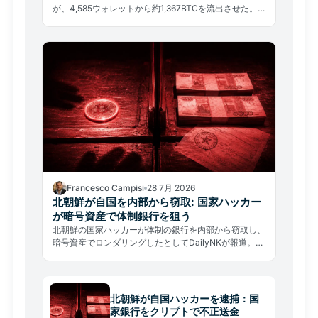
が、4,585ウォレットから約1,367BTCを流出させた。
被害総額は約8,900万ドル。誰がリスクにさらされ、今
何をすべきか。
Francesco Campisi
28 7月 2026
北朝鮮が自国を内部から窃取: 国家ハッカー
が暗号資産で体制銀行を狙う
北朝鮮の国家ハッカーが体制の銀行を内部から窃取し、
暗号資産でロンダリングしたとしてDailyNKが報道。
60億ドル超を世界から奪った国家が、自国の精鋭に狙
われた。
北朝鮮が自国ハッカーを逮捕：国
家銀行をクリプトで不正送金