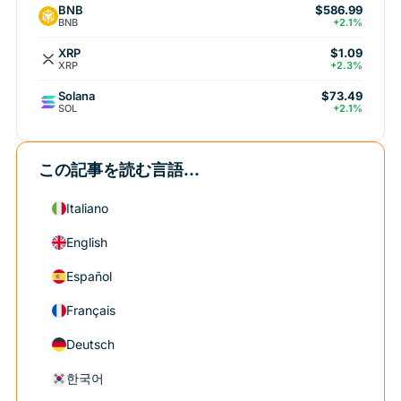
BNB
$586.99
BNB
+2.1%
XRP
$1.09
XRP
+2.3%
Solana
$73.49
SOL
+2.1%
この記事を読む言語...
Italiano
English
Español
Français
Deutsch
한국어