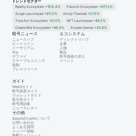
トレンドセクター
Reality Ecosystem
+1512.4%
Flaunch Ecosystem
+977.2%
Surge Launchpad
+911.2%
Emoji-Themed
+57.5%
Time.fun Ecosystem
+51.0%
NFT Launchpad
+49.5%
CreatorBid Ecosystem
+49.0%
Arcade Games
+30.8%
暗号ニュース
エコシステム
ニュースハブ
ディレクトリハブ
ビットコイン
企業
イーサリアム
人物
Xrp
製品
デファイ
暗号資産の求人
ステーブルコインズ
イベント
規制
プレスリリース
ガイド
Web3ガイド
暗号資産ガイド
ウォレットガイド
取引所ガイド
暗号用語集
ニュースレター
その他
SpazioCryptoについて
お問い合わせ
よくある質問
メンバー登録
無料ウィジェット