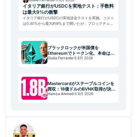
イタリア銀行がUSDCを実地テスト：手数料
は最大9%の衝撃
イタリア銀行がUSDCの実地送金テストを実施。コスト
は0.30%から最大約9%まで開いたが、ブロックチェー
ン部分の手数料は平均0.4%にすぎなかった。
ブラックロックが米国債を
Ethereumでトークン化、本命はス
Giulia Ferrante
5 8月 2026
テーブルコイン準備金
Mastercardがステーブルコインを
買収：18億ドルのBVNK取得が決済
Hamza Ahmed
5 8月 2026
を変える