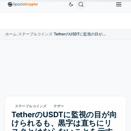
Ethereum
$1,880.58
Tether
$0.9991
BNB
$
↑1.10%
ETH
↑1.90%
USDT
↑0.00%
BNB
ホーム
/
ステーブルコインズ
/
TetherのUSDTに監視の目が向けられるも、黒字は直ちにリスクとはならないことを示す
ステーブルコインズ
テザー
TetherのUSDTに監視の目が向
けられるも、黒字は直ちにリ