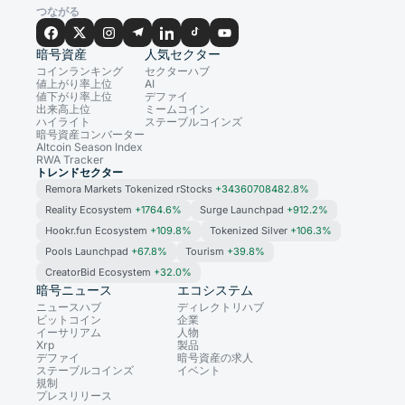
つながる
暗号資産
人気セクター
コインランキング
セクターハブ
値上がり率上位
AI
値下がり率上位
デファイ
出来高上位
ミームコイン
ハイライト
ステーブルコインズ
暗号資産コンバーター
Altcoin Season Index
RWA Tracker
トレンドセクター
Remora Markets Tokenized rStocks
+34360708482.8%
Reality Ecosystem
+1764.6%
Surge Launchpad
+912.2%
Hookr.fun Ecosystem
+109.8%
Tokenized Silver
+106.3%
Pools Launchpad
+67.8%
Tourism
+39.8%
CreatorBid Ecosystem
+32.0%
暗号ニュース
エコシステム
ニュースハブ
ディレクトリハブ
ビットコイン
企業
イーサリアム
人物
Xrp
製品
デファイ
暗号資産の求人
ステーブルコインズ
イベント
規制
プレスリリース