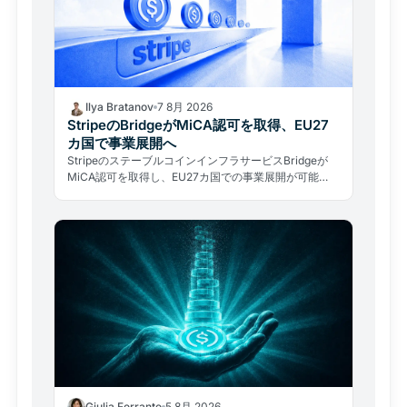
Ilya Bratanov
7 8月 2026
StripeのBridgeがMiCA認可を取得、EU27
カ国で事業展開へ
StripeのステーブルコインインフラサービスBridgeが
MiCA認可を取得し、EU27カ国での事業展開が可能
に。決済大手が規制の正面から欧州暗号資産市場に参入
した。
Giulia Ferrante
5 8月 2026