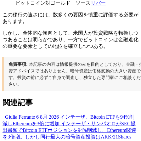
ビットコイン対ゴールド：ソース
リバー
この移行の速さには、数多くの要因を慎重に評価する必要が
あります。
しかし、全体的な傾向として、米国人が投資戦略を転換しつ
つあることは明らかであり、一方でビットコインは金融進化
の重要な要素としての地位を確立しつつある。
免責事項:
本記事の内容は情報提供のみを目的としており、金融・
資アドバイスではありません。暗号資産は価格変動の大きい資産で
す。投資の前に必ずご自身で調査し、独立した専門家にご相談くだ
さい。
関連記事
Giulia Ferrante
6 8月 2026
インテーザ、Bitcoin ETFを94%削
減しEthereumを3倍に増加
インテーザ・サンパオロがSEC提
出書類でBitcoin ETFポジションを94%削減し、Ethereum関連
を3倍増。しかし同行最大の暗号資産投資はARK/21Shares