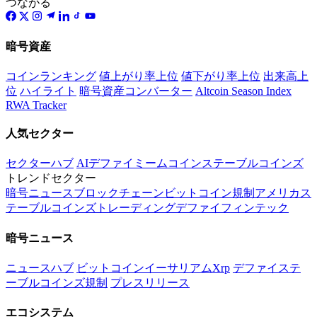
つながる
暗号資産
コインランキング
値上がり率上位
値下がり率上位
出来高上
位
ハイライト
暗号資産コンバーター
Altcoin Season Index
RWA Tracker
人気セクター
セクターハブ
AI
デファイ
ミームコイン
ステーブルコインズ
トレンドセクター
暗号
ニュース
ブロックチェーン
ビットコイン
規制
アメリカ
ス
テーブルコインズ
トレーディング
デファイ
フィンテック
暗号ニュース
ニュースハブ
ビットコイン
イーサリアム
Xrp
デファイ
ステ
ーブルコインズ
規制
プレスリリース
エコシステム