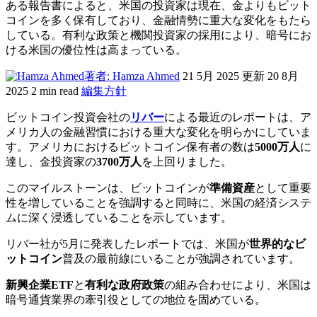
ある報告書によると、米国の投資家は現在、金よりもビット
コインを多く保有しており、金融情勢に重大な変化をもたら
している。有利な政策と機関投資家の採用により、暗号にお
ける米国の優位性は高まっている。
著者: Hamza Ahmed
21 5月 2025
更新 20 8月
2025
2 min read
編集方針
ビットコイン投資会社の
リバー
による最近のレポートは、ア
メリカ人の金融習慣における重大な変化を明らかにしていま
す。アメリカにおけるビットコイン保有者の数は
5000万人
に
達し、金投資家の
3700万人
を上回りました。
このマイルストーンは、ビットコインが
準備資産
として重要
性を増していることを強調すると同時に、米国の経済システ
ムに深く浸透していることを示しています。
リバー社が5月に発表したレポートでは、米国が
世界的なビ
ットコイン
普及の最前線にいることが強調されています。
新興企業ETF
と
有利な政府政策
の組み合わせにより、米国は
暗号通貨業界の牽引役としての地位を固めている。