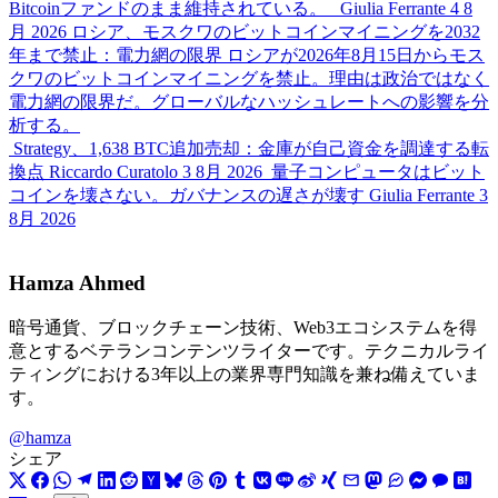
Bitcoinファンドのまま維持されている。
Giulia Ferrante
4 8
月 2026
ロシア、モスクワのビットコインマイニングを2032
年まで禁止：電力網の限界
ロシアが2026年8月15日からモス
クワのビットコインマイニングを禁止。理由は政治ではなく
電力網の限界だ。グローバルなハッシュレートへの影響を分
析する。
Strategy、1,638 BTC追加売却：金庫が自己資金を調達する転
換点
Riccardo Curatolo
3 8月 2026
量子コンピュータはビット
コインを壊さない。ガバナンスの遅さが壊す
Giulia Ferrante
3
8月 2026
Hamza Ahmed
暗号通貨、ブロックチェーン技術、Web3エコシステムを得
意とするベテランコンテンツライターです。テクニカルライ
ティングにおける3年以上の業界専門知識を兼ね備えていま
す。
@hamza
シェア