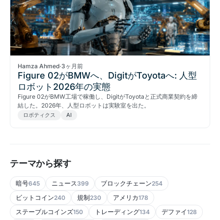
Hamza Ahmed
·
3ヶ月前
Figure 02がBMWへ、DigitがToyotaへ: 人型
ロボット2026年の実態
Figure 02がBMW工場で稼働し、DigitがToyotaと正式商業契約を締
結した。2026年、人型ロボットは実験室を出た。
ロボティクス
AI
テーマから探す
暗号
ニュース
ブロックチェーン
645
399
254
ビットコイン
規制
アメリカ
240
230
178
ステーブルコインズ
トレーディング
デファイ
150
134
128