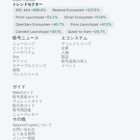
トレンドセクター
ERC 404
+998.6%
Reserve Ecosystem
+207.5%
Printr Launchpad
+53.2%
Dinari Ecosystem
+51.8%
OpenServ Ecosystem
+45.7%
Pons Launchpad
+41.3%
Camelot Launchpad
+30.1%
Quest-to-Earn
+26.7%
暗号ニュース
エコシステム
ニュースハブ
ディレクトリハブ
ビットコイン
企業
イーサリアム
人物
Xrp
製品
デファイ
暗号資産の求人
ステーブルコインズ
イベント
規制
プレスリリース
ガイド
Web3ガイド
暗号資産ガイド
ウォレットガイド
取引所ガイド
暗号用語集
ニュースレター
その他
SpazioCryptoについて
お問い合わせ
よくある質問
メンバー登録