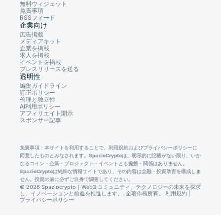
無料ウィジェット
免責事項
RSSフィード
企業向け
広告掲載
メディアキット
企業を掲載
求人を掲載
イベントを掲載
プレスリリースを送る
透明性
編集ガイドライン
訂正ポリシー
倫理と独立性
AI利用ポリシー
アフィリエイト開示
スポンサー記事
免責事項：本サイトを利用することで、利用規約およびプライバシーポリシーに
同意したものとみなされます。SpazioCryptoは、明示的に記載がない限り、いか
なるコイン・企業・プロジェクト・イベントとも提携・関係はありません。
SpazioCryptoは純粋な情報サイトであり、その内容は金融・投資助言を構成しま
せん。投資の前に必ずご自身で調査してください。
© 2026 Spaziocrypto｜Web3 コミュニティ、テクノロジーの未来を探求
し、イノベーションと前進を推進します。. 全著作権所有。
利用規約
|
プライバシーポリシー
Consent Preferences