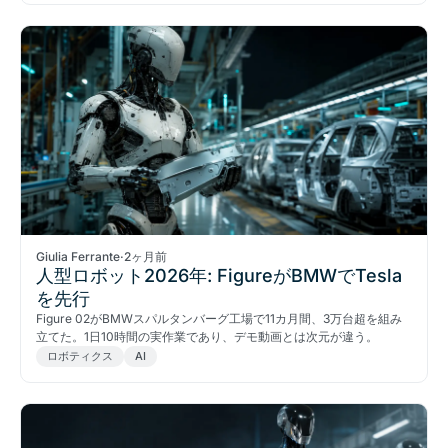
Giulia Ferrante
·
2ヶ月前
人型ロボット2026年: FigureがBMWでTesla
を先行
Figure 02がBMWスパルタンバーグ工場で11カ月間、3万台超を組み
立てた。1日10時間の実作業であり、デモ動画とは次元が違う。
ロボティクス
AI