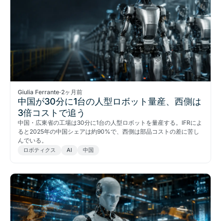
Giulia Ferrante
·
2ヶ月前
中国が30分に1台の人型ロボット量産、西側は
3倍コストで追う
中国・広東省の工場は30分に1台の人型ロボットを量産する。IFRによ
ると2025年の中国シェアは約90%で、西側は部品コストの差に苦し
んでいる。
ロボティクス
AI
中国