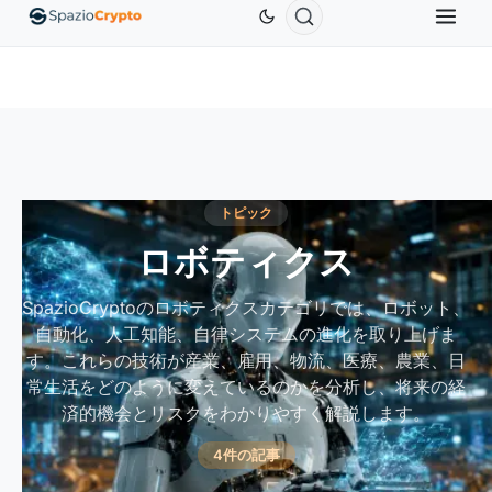
$0.9991
BNB
$586.64
USDC
$0.9995
XRP
DT
↑0.00%
BNB
↑2.10%
USDC
↑0.00%
X
トピック
ロボティクス
SpazioCryptoのロボティクスカテゴリでは、ロボット、
自動化、人工知能、自律システムの進化を取り上げま
す。これらの技術が産業、雇用、物流、医療、農業、日
常生活をどのように変えているのかを分析し、将来の経
済的機会とリスクをわかりやすく解説します。
4件の記事