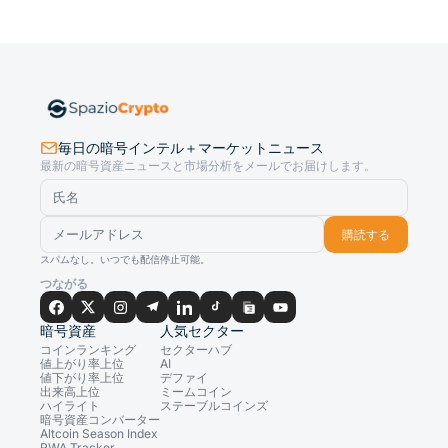
毎日の暗号インテル＋マーケットニュース
最新の暗号資産ニュースと市場分析をメールでお届けします。
購読する
スパムなし。いつでも配信停止可能。
つながる
暗号資産
人気セクター
コインランキング
セクターハブ
値上がり率上位
AI
値下がり率上位
デファイ
出来高上位
ミームコイン
ハイライト
ステーブルコインズ
暗号資産コンバーター
Altcoin Season Index
RWA Tracker