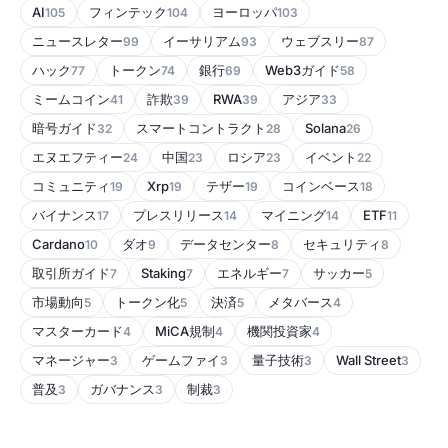
AI
フィンテック
ヨーロッパ
105
104
103
ニュースレター
イーサリアム
ウェブスリー
99
93
87
ハック
トークン
銀行
Web3ガイド
77
74
69
58
ミームコイン
詐欺
RWA
アジア
41
39
39
33
暗号ガイド
スマートコントラクト
Solana
32
28
26
エヌエフティー
中国
ロシア
イベント
24
23
23
22
コミュニティ
Xrp
テザー
コインベース
19
19
19
18
バイナンス
プレスリリース
マイニング
ETF
17
14
14
11
Cardano
ダオ
データセンター
セキュリティ
10
9
8
8
取引所ガイド
Staking
エネルギー
サッカー
7
7
7
5
市場動向
トークン化
決済
メタバース
5
5
5
4
マスターカード
MiCA規制
機関投資家
4
4
4
マネージャー
ゲームファイ
量子技術
Wall Street
3
3
3
3
普及
ガバナンス
制裁
3
3
3