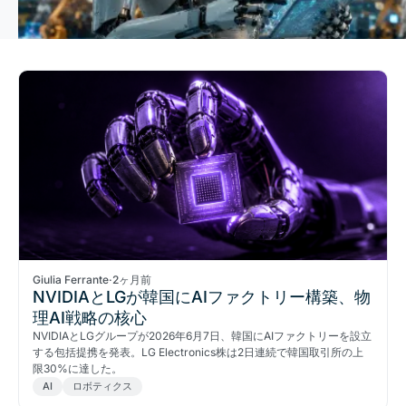
Giulia Ferrante
·
2ヶ月前
NVIDIAとLGが韓国にAIファクトリー構築、物
理AI戦略の核心
NVIDIAとLGグループが2026年6月7日、韓国にAIファクトリーを設立
する包括提携を発表。LG Electronics株は2日連続で韓国取引所の上
限30%に達した。
AI
ロボティクス