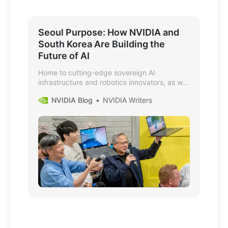
Seoul Purpose: How NVIDIA and
South Korea Are Building the
Future of AI
Home to cutting-edge sovereign AI
infrastructure and robotics innovators, as well
as one of the world's most passionate
NVIDIA Blog
NVIDIA Writers
gaming communities, South Korea is one of
the world's centers of AI. NVIDIA founder and
CEO Jensen Huang is in Seoul this week to
meet the partners and builders behind that
work.