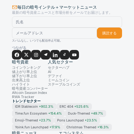
毎日の暗号インテル＋マーケットニュース
最新の暗号資産ニュースと市場分析をメールでお届けします。
購読する
スパムなし。いつでも配信停止可能。
つながる
暗号資産
人気セクター
コインランキング
セクターハブ
値上がり率上位
AI
値下がり率上位
デファイ
出来高上位
ミームコイン
ハイライト
ステーブルコインズ
暗号資産コンバーター
Altcoin Season Index
RWA Tracker
トレンドセクター
IDR Stablecoin
+902.3%
ERC 404
+525.6%
Time.fun Ecosystem
+154.4%
Duck-Themed
+49.7%
Emoji-Themed
+23.7%
Pons Launchpad
+23.5%
Yoink.fun Launchpad
+17.9%
Christmas Themed
+16.3%
暗号ニュース
エコシステム