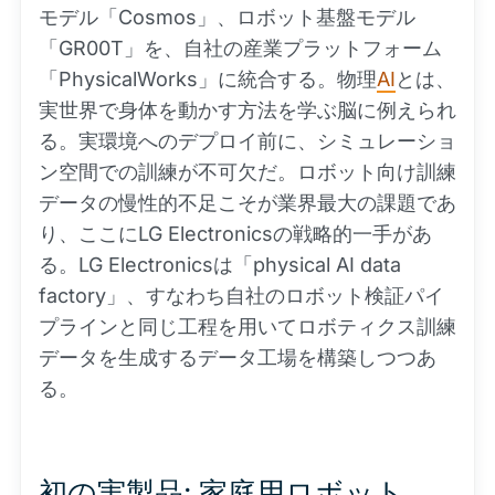
モデル「Cosmos」、ロボット基盤モデル
「GR00T」を、自社の産業プラットフォーム
「PhysicalWorks」に統合する。物理
AI
とは、
実世界で身体を動かす方法を学ぶ脳に例えられ
る。実環境へのデプロイ前に、シミュレーショ
ン空間での訓練が不可欠だ。ロボット向け訓練
データの慢性的不足こそが業界最大の課題であ
り、ここにLG Electronicsの戦略的一手があ
る。LG Electronicsは「physical AI data
factory」、すなわち自社のロボット検証パイ
プラインと同じ工程を用いてロボティクス訓練
データを生成するデータ工場を構築しつつあ
る。
初の実製品: 家庭用ロボット