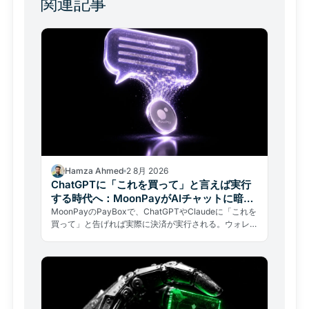
関連記事
Hamza Ahmed
2 8月 2026
ChatGPTに「これを買って」と言えば実行
する時代へ：MoonPayがAIチャットに暗号
資産決済を統合
MoonPayのPayBoxで、ChatGPTやClaudeに「これを
買って」と告げれば実際に決済が実行される。ウォレッ
トの秘密鍵を渡さずに本物の取引が完結する仕組みと、
自律型AIのリスクを解説する。