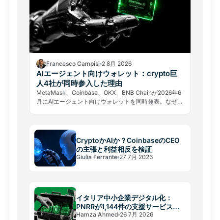
Francesco Campisi
2 8月 2026
AIエージェント向けウォレット：crypto巨
人4社が同時参入した理由
MetaMask、Coinbase、OKX、BNB Chainが2026年6
月にAIエージェント向けウォレットを同時発表。なぜ大
手が存在しない市場の線路を急いで敷くのか、その戦略
と隠れたリスクを分析する。
CryptoかAIか？CoinbaseのCEO
の主張と利益相反を検証
Giulia Ferrante
27 7月 2026
イタリア中小企業デジタル化：
PNRRが1,144件の支援サービスを
Hamza Ahmed
26 7月 2026
提供