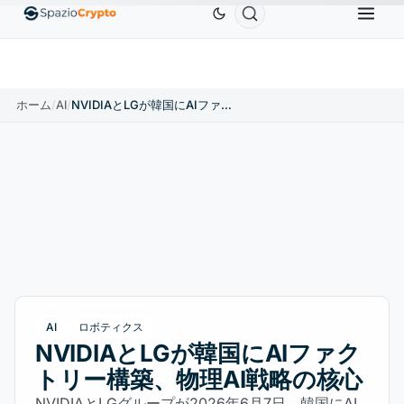
Ethereum
$1,880.58
Tether
$0.9991
BNB
$5
1.10%
ETH
↑1.90%
USDT
↑0.00%
BNB
ホーム
/
AI
/
NVIDIAとLGが韓国にAIファクトリー構築、物理AI戦略の核心
AI
ロボティクス
NVIDIAとLGが韓国にAIファク
トリー構築、物理AI戦略の核心
NVIDIAとLGグループが2026年6月7日、韓国にAI