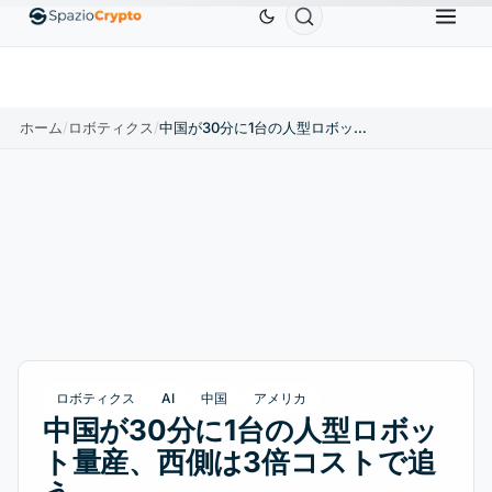
Ethereum
$1,880.58
Tether
$0.9991
BNB
$5
1.10%
ETH
↑1.90%
USDT
↑0.00%
BNB
ホーム
/
ロボティクス
/
中国が30分に1台の人型ロボット量産、西側は3倍コストで追う
ロボティクス
AI
中国
アメリカ
中国が30分に1台の人型ロボッ
ト量産、西側は3倍コストで追