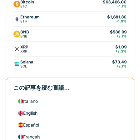
Bitcoin
$63,466.00
BTC
+1.1%
Ethereum
$1,881.80
ETH
+1.9%
BNB
$586.99
BNB
+2.1%
XRP
$1.09
XRP
+2.3%
Solana
$73.49
SOL
+2.1%
この記事を読む言語...
Italiano
English
Español
Français