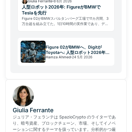
Giulia Ferrante
8 6月 2026
人型ロボット2026年: FigureがBMWで
Teslaを先行
Figure 02がBMWスパルタンバーグ工場で11カ月間、3
万台超を組み立てた。1日10時間の実作業であり、デモ
動画とは次元が違う。
Figure 02がBMWへ、Digitが
Toyotaへ: 人型ロボット2026年の
Hamza Ahmed
24 5月 2026
実態
Giulia Ferrante
ジュリア・フェランテは SpazioCrypto のライターであ
り、暗号資産、ブロックチェーン、市場、そしてイノベ
ーションに関するテーマを扱っています。分析的かつ厳