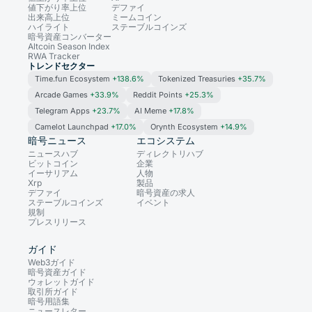
値下がり率上位
デファイ
出来高上位
ミームコイン
ハイライト
ステーブルコインズ
暗号資産コンバーター
Altcoin Season Index
RWA Tracker
トレンドセクター
Time.fun Ecosystem
+138.6%
Tokenized Treasuries
+35.7%
Arcade Games
+33.9%
Reddit Points
+25.3%
Telegram Apps
+23.7%
AI Meme
+17.8%
Camelot Launchpad
+17.0%
Orynth Ecosystem
+14.9%
暗号ニュース
エコシステム
ニュースハブ
ディレクトリハブ
ビットコイン
企業
イーサリアム
人物
Xrp
製品
デファイ
暗号資産の求人
ステーブルコインズ
イベント
規制
プレスリリース
ガイド
Web3ガイド
暗号資産ガイド
ウォレットガイド
取引所ガイド
暗号用語集
ニュースレター