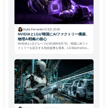
Giulia Ferrante
12 6月 2026
NVIDIAとLGが韓国にAIファクトリー構築、
物理AI戦略の核心
NVIDIAとLGグループが2026年6月7日、韓国にAIファ
クトリーを設立する包括提携を発表。LG Electronics株
は2日連続で韓国取引所の上限30%に達した。