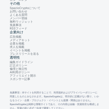
その他
SpazioCryptoについて
お問い合わせ
よくある質問
メンバー登録
無料ウィジェット
免責事項
RSSフィード
企業向け
広告掲載
メディアキット
企業を掲載
求人を掲載
イベントを掲載
プレスリリースを送る
透明性
編集ガイドライン
訂正ポリシー
倫理と独立性
AI利用ポリシー
アフィリエイト開示
スポンサー記事
免責事項：本サイトを利用することで、利用規約およびプライバシーポリシーに
同意したものとみなされます。SpazioCryptoは、明示的に記載がない限り、いか
なるコイン・企業・プロジェクト・イベントとも提携・関係はありません。
SpazioCryptoは純粋な情報サイトであり、その内容は金融・投資助言を構成しま
せん。投資の前に必ずご自身で調査してください。