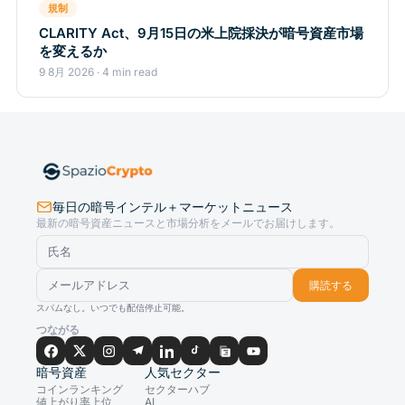
規制
CLARITY Act、9月15日の米上院採決が暗号資産市場
を変えるか
9 8月 2026 · 4 min read
毎日の暗号インテル＋マーケットニュース
最新の暗号資産ニュースと市場分析をメールでお届けします。
購読する
スパムなし。いつでも配信停止可能。
つながる
暗号資産
人気セクター
コインランキング
セクターハブ
値上がり率上位
AI