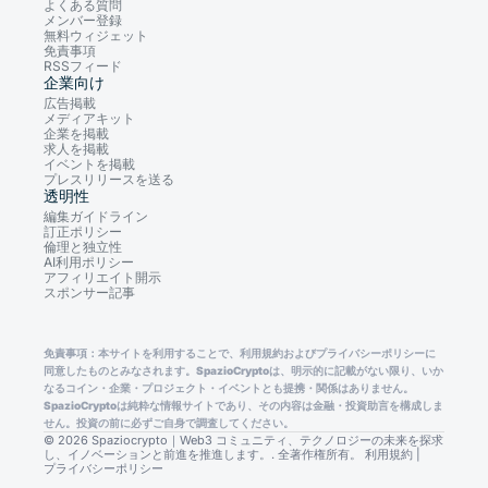
よくある質問
メンバー登録
無料ウィジェット
免責事項
RSSフィード
企業向け
広告掲載
メディアキット
企業を掲載
求人を掲載
イベントを掲載
プレスリリースを送る
透明性
編集ガイドライン
訂正ポリシー
倫理と独立性
AI利用ポリシー
アフィリエイト開示
スポンサー記事
免責事項：本サイトを利用することで、利用規約およびプライバシーポリシーに
同意したものとみなされます。SpazioCryptoは、明示的に記載がない限り、いか
なるコイン・企業・プロジェクト・イベントとも提携・関係はありません。
SpazioCryptoは純粋な情報サイトであり、その内容は金融・投資助言を構成しま
せん。投資の前に必ずご自身で調査してください。
© 2026 Spaziocrypto｜Web3 コミュニティ、テクノロジーの未来を探求
し、イノベーションと前進を推進します。. 全著作権所有。
利用規約
|
プライバシーポリシー