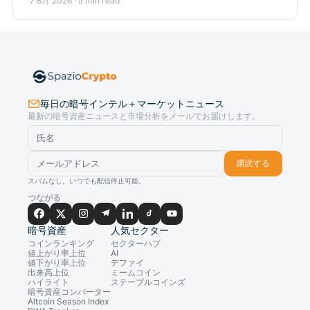
7 8月 2026 · 5 min read
毎日の暗号インテル＋マーケットニュース
最新の暗号資産ニュースと市場分析をメールでお届けします。
購読する
スパムなし。いつでも配信停止可能。
つながる
暗号資産
人気セクター
コインランキング
セクターハブ
値上がり率上位
AI
値下がり率上位
デファイ
出来高上位
ミームコイン
ハイライト
ステーブルコインズ
暗号資産コンバーター
Altcoin Season Index