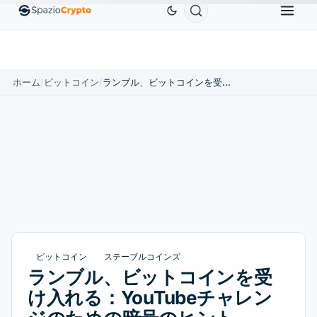
Ethereum
$1,880.58
Tether
$0.9991
BNB
$586
10%
ETH
↑1.90%
USDT
↑0.00%
BNB
ホーム
/
ビットコイン
/
ランブル、ビットコインを受け入れる：YouTubeチャレンジのための暗号のヒント
ビットコイン
ステーブルコインズ
ランブル、ビットコインを受
け入れる：YouTubeチャレン