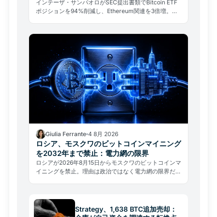
インテーザ・サンパオロがSEC提出書類でBitcoin ETF
ポジションを94%削減し、Ethereum関連を3倍増。し
かし同行最大の暗号資産投資はARK/21Shares Bitcoin
ファンドのまま維持されている。
Giulia Ferrante
4 8月 2026
ロシア、モスクワのビットコインマイニング
を2032年まで禁止：電力網の限界
ロシアが2026年8月15日からモスクワのビットコインマ
イニングを禁止。理由は政治ではなく電力網の限界だ。
グローバルなハッシュレートへの影響を分析する。
Strategy、1,638 BTC追加売却：