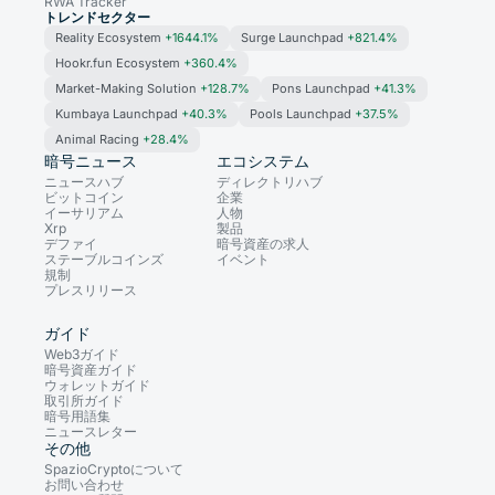
RWA Tracker
トレンドセクター
Reality Ecosystem
+1644.1%
Surge Launchpad
+821.4%
Hookr.fun Ecosystem
+360.4%
Market-Making Solution
+128.7%
Pons Launchpad
+41.3%
Kumbaya Launchpad
+40.3%
Pools Launchpad
+37.5%
Animal Racing
+28.4%
暗号ニュース
エコシステム
ニュースハブ
ディレクトリハブ
ビットコイン
企業
イーサリアム
人物
Xrp
製品
デファイ
暗号資産の求人
ステーブルコインズ
イベント
規制
プレスリリース
ガイド
Web3ガイド
暗号資産ガイド
ウォレットガイド
取引所ガイド
暗号用語集
ニュースレター
その他
SpazioCryptoについて
お問い合わせ