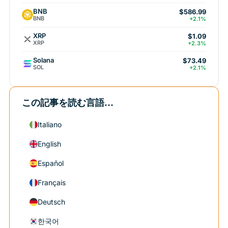
BNB
$586.99
BNB
+2.1%
XRP
$1.09
XRP
+2.3%
Solana
$73.49
SOL
+2.1%
この記事を読む言語...
Italiano
English
Español
Français
Deutsch
한국어