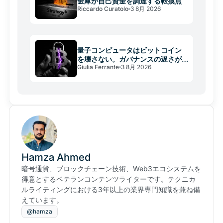
金庫が自己資金を調達する転換点
Riccardo Curatolo
3 8月 2026
量子コンピュータはビットコイン
を壊さない。ガバナンスの遅さが
Giulia Ferrante
3 8月 2026
壊す
Hamza Ahmed
暗号通貨、ブロックチェーン技術、Web3エコシステムを
得意とするベテランコンテンツライターです。テクニカ
ルライティングにおける3年以上の業界専門知識を兼ね備
えています。
@hamza