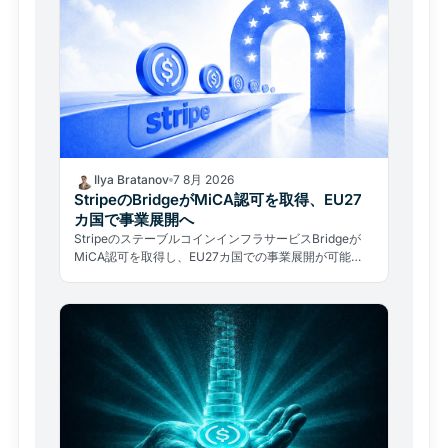
Ilya Bratanov
7 8月 2026
StripeのBridgeがMiCA認可を取得、EU27
カ国で事業展開へ
StripeのステーブルコインインフラサービスBridgeが
MiCA認可を取得し、EU27カ国での事業展開が可能
に。決済大手が規制の正面から欧州暗号資産市場に参入
した。