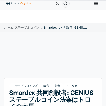
Ethereum
$1,880.58
Tether
$0.9991
BNB
$5
.10%
ETH
↑1.90%
USDT
↑0.00%
BNB
ホーム
/
ステーブルコインズ
/
Smardex 共同創設者: GENIUS ステーブルコイン法案はトロイの木馬
ステーブルコインズ
暗号
規制
アメリカ
Smardex 共同創設者: GENIUS
ステーブルコイン法案はトロ