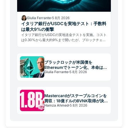
Giulia Ferrante
5 8月 2026
イタリア銀行がUSDCを実地テスト：手数料
は最大9%の衝撃
イタリア銀行がUSDCの実地送金テストを実施。コスト
は0.30%から最大約9%まで開いたが、ブロックチェー
ン部分の手数料は平均0.4%にすぎなかった。
ブラックロックが米国債を
Ethereumでトークン化、本命はス
Giulia Ferrante
5 8月 2026
テーブルコイン準備金
Mastercardがステーブルコインを
買収：18億ドルのBVNK取得が決済
Hamza Ahmed
5 8月 2026
を変える