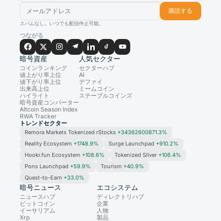
購読する
スパムなし。いつでも配信停止可能。
つながる
暗号資産
人気セクター
コインランキング
セクターハブ
値上がり率上位
AI
値下がり率上位
デファイ
出来高上位
ミームコイン
ハイライト
ステーブルコインズ
暗号資産コンバーター
Altcoin Season Index
RWA Tracker
トレンドセクター
Remora Markets Tokenized rStocks
+34362600871.3%
Reality Ecosystem
+1748.9%
Surge Launchpad
+910.2%
Hookr.fun Ecosystem
+108.6%
Tokenized Silver
+106.4%
Pons Launchpad
+59.9%
Tourism
+40.9%
Quest-to-Earn
+33.0%
暗号ニュース
エコシステム
ニュースハブ
ディレクトリハブ
ビットコイン
企業
イーサリアム
人物
Xrp
製品