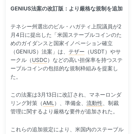
GENIUS法案の改訂版：より厳格な規制を追加
テネシー州選出のビル・ハガティ上院議員が2
月4日に提出した「米国ステーブルコインのた
めのガイダンスと国家イノベーション確立
（GENIUS）法案」は、
テザー
（USDT）やサ
ークル（
USDC
）などの高い担保率を持つステ
ーブルコインの包括的な規制枠組みを提案し
た。
この法案は3月13日に改訂され、マネーロンダ
リング対策（
AML
）、準備金、
流動性
、制裁
管理に関するより厳格な要件が追加された。
これらの追加規定により、米国内のステーブル