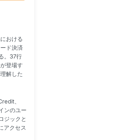
代における
カード決済
る。37行
ンが登場す
を理解した
edit、
コインのユー
したロジックと
行にアクセス