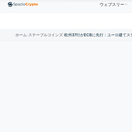
ウェブスリー
Ethereum
$1,880.58
Tether
$0.9991
BNB
$
↑1.10%
ETH
↑1.90%
USDT
↑0.00%
BNB
ホーム
/
ステーブルコインズ
/
欧州37行がECBに先行：ユーロ建てス