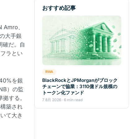
おすすめ記事
、
N Amro、
州の大手銀
明確だ。自
ンフラとい
RWA
40%を銀
BlackRockとJPMorganがブロック
チェーンで協業：3110億ドル規模の
NB）の監
トークン化ファンド
準拠する。
7 8月 2026 · 6 min read
に構築され
おいて大き