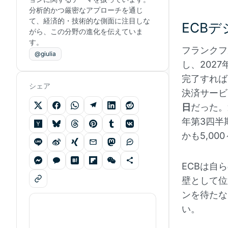
分析的かつ厳密なアプローチを通じ
て、経済的・技術的な側面に注目しな
ECB
がら、この分野の進化を伝えていま
す。
フランクフ
@giulia
し、202
完了すれば
シェア
決済サービ
日
だった。
年第3四半
かも5,00
ECBは自
壁として位
ンを待たな
い。