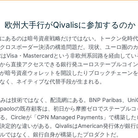
欧州大手行がQivalisに参加するのか
にあるのは暗号資産戦略だけではない。トークン化時
クロスボーダー決済の構造問題だ。現状、ユーロ圏の
はVisa・Mastercardという非欧州系回路を経由してい
から直接アクセスできる銀行発ユーロステーブルコイ
が暗号資産ウォレットを開設したりブロックチェーン
なく、ネイティブな代替手段が生まれる。
の強みは技術ではなく、配流網にある。BNP Paribas、UniCr
 Sanpaoloの既存顧客は、初日から摩擦ゼロでステーブル
。Circleが「CPN Managed Payments」で構築
定的な違いがある。QivalisはAmerican発行体が銀
ルではなく、銀行自身が構築したプロダクトだ。