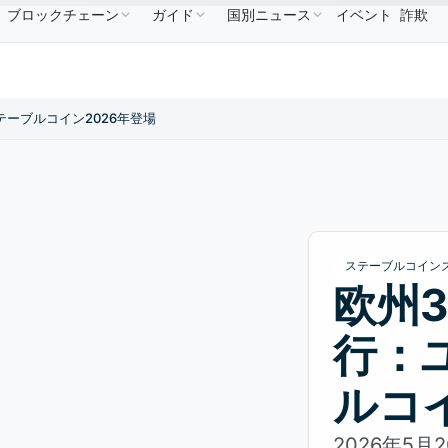
ブロックチェーン
ガイド
国別ニュース
イベント
詐欺
586.64
USDC
$0.9995
XRP
$1.09
Solana
$
↑2.10%
USDC
↑0.00%
XRP
↑2.30%
SOL
テーブルコイン2026年登場
ステーブルコイン
欧州3
行：
ルコ
2026年5月