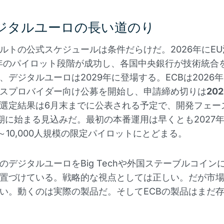
デジタルユーロの長い道のり
ルトの公式スケジュールは条件だらけだ。2026年にE
7年のパイロット段階が成功し、各国中央銀行が技術統合
、デジタルユーロは2029年に登場する。ECBは2026年
スプロバイダー向け公募を開始し、申請締め切りは
20
選定結果は6月末までに公表される予定で、開発フェーズ
期に始まる見込みだ。最初の本番運用は早くとも2027
0～10,000人規模の限定パイロットにとどまる。
らのデジタルユーロをBig Techや外国ステーブルコイン
置づけている。戦略的な視点としては正しい。だが市
い。動くのは実際の製品だ。そしてECBの製品はまだ