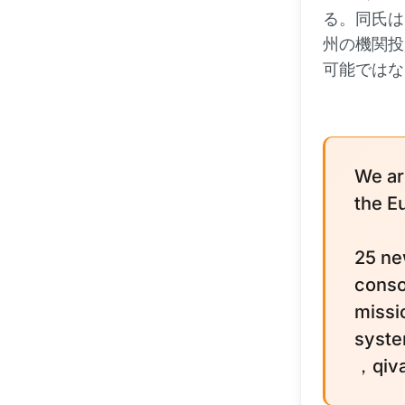
る。同氏は
州の機関投
可能ではな
We ar
the Eu
25 ne
conso
missio
syst
，qiva