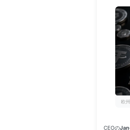
欧
CEOの
Jan-