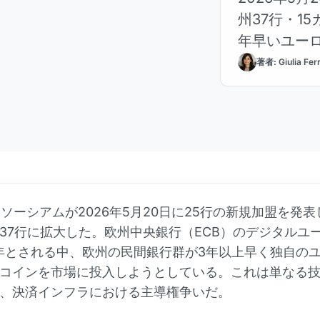
州37行・1
年早いユー
著者: Giulia Fer
sコンソーシアムが2026年5月20日に25行の新規加盟を発
国37行に拡大した。欧州中央銀行（ECB）のデジタルユ
9年とされる中、欧州の民間銀行群が3年以上早く独自の
コインを市場に投入しようとしている。これは単なる
、決済インフラにおける主導権争いだ。