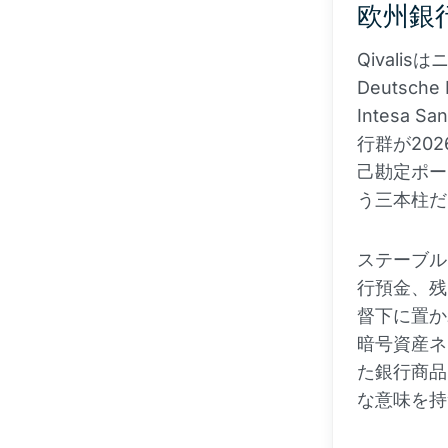
欧州銀行
Qivalis
Deutsch
Intesa
行群が20
己勘定ポー
う三本柱だ
ステーブル
行預金、残
督下に置か
暗号資産ネ
た銀行商品
な意味を持