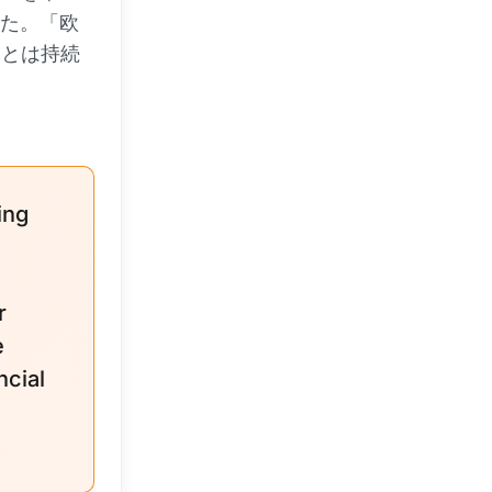
った。「欧
ことは持続
ing
r
e
ncial