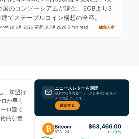
5カ国のコンソーシアムが誕生。ECBより3
ロ建てステーブルコイン構想の全容。
28 5月 2026
更新 19 7月 2026
5 min read
編集方針
rante
ニュースレターを購読
表し、加盟行
最新の暗号資産ニュースと市場分析をメー
ルでお届けします。
ーロが早く
購読する
ユーロ建て
技術的な差
$63,466.00
Bitcoin
₿
BTC · 24h
+1.10%