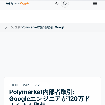
Ethereum
$1,880.58
Tether
$0.9991
BNB
$586.6
ETH
↑1.90%
USDT
↑0.00%
BNB
ホーム
/
規制
/
Polymarket内部者取引: Googleエンジニアが120万ドルを不正取得
規制
詐欺
アメリカ
Polymarket内部者取引:
Googleエンジニアが120万ド