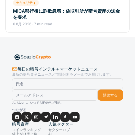
セキュリティ
MiCA移行後に詐欺急増：偽取引所が暗号資産の送金
を要求
6 8月 2026 · 7 min read
毎日の暗号インテル＋マーケットニュース
最新の暗号資産ニュースと市場分析をメールでお届けします。
購読する
スパムなし。いつでも配信停止可能。
つながる
暗号資産
人気セクター
コインランキング
セクターハブ
値上がり率上位
AI