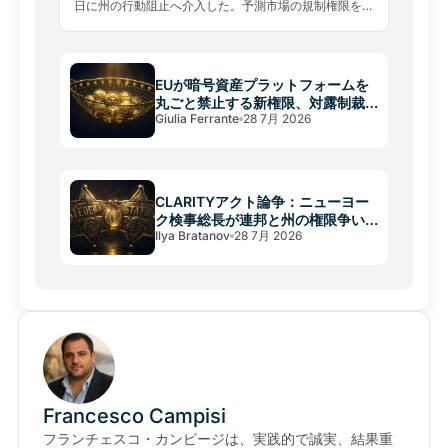
日に州の行動阻止へ介入した。予測市場の規制権限をめ
ぐる州対連邦の前例なき制度的衝突が始まった。
EUが暗号資産プラットフォームを
丸ごと禁止する新権限、対露制裁
Giulia Ferrante
28 7月 2026
に潜む構造転換
CLARITYアクト論争：ニューヨー
ク検事総長が連邦と州の権限争い
Ilya Bratanov
28 7月 2026
に警鐘
Francesco Campisi
フランチェスコ・カンピージは、実践的で誠実、結果重