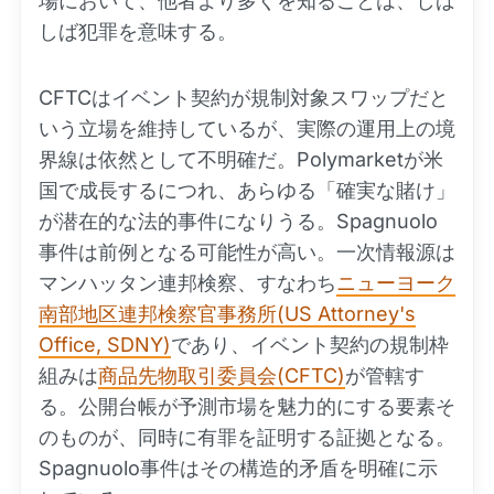
場において、他者より多くを知ることは、しば
しば犯罪を意味する。
CFTCはイベント契約が規制対象スワップだと
いう立場を維持しているが、実際の運用上の境
界線は依然として不明確だ。Polymarketが米
国で成長するにつれ、あらゆる「確実な賭け」
が潜在的な法的事件になりうる。Spagnuolo
事件は前例となる可能性が高い。一次情報源は
マンハッタン連邦検察、すなわち
ニューヨーク
南部地区連邦検察官事務所(US Attorney's
Office, SDNY)
であり、イベント契約の規制枠
組みは
商品先物取引委員会(CFTC)
が管轄す
る。公開台帳が予測市場を魅力的にする要素そ
のものが、同時に有罪を証明する証拠となる。
Spagnuolo事件はその構造的矛盾を明確に示