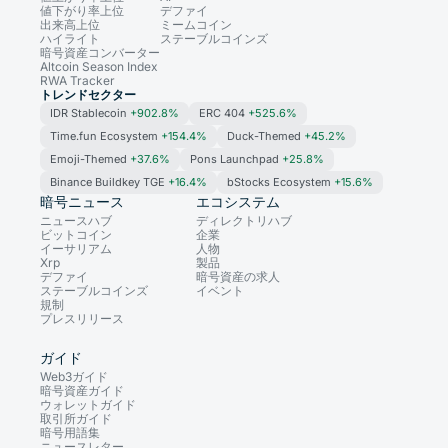
値下がり率上位
デファイ
出来高上位
ミームコイン
ハイライト
ステーブルコインズ
暗号資産コンバーター
Altcoin Season Index
RWA Tracker
トレンドセクター
IDR Stablecoin
+902.8%
ERC 404
+525.6%
Time.fun Ecosystem
+154.4%
Duck-Themed
+45.2%
Emoji-Themed
+37.6%
Pons Launchpad
+25.8%
Binance Buildkey TGE
+16.4%
bStocks Ecosystem
+15.6%
暗号ニュース
エコシステム
ニュースハブ
ディレクトリハブ
ビットコイン
企業
イーサリアム
人物
Xrp
製品
デファイ
暗号資産の求人
ステーブルコインズ
イベント
規制
プレスリリース
ガイド
Web3ガイド
暗号資産ガイド
ウォレットガイド
取引所ガイド
暗号用語集
ニュースレター