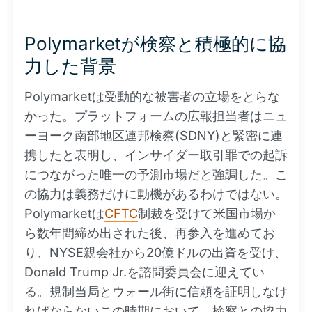
Polymarketが検察と積極的に協
力した背景
Polymarketは受動的な被害者の立場をとらな
かった。プラットフォームの広報担当者はニュ
ーヨーク南部地区連邦検察(SDNY)と緊密に連
携したと表明し、インサイダー取引罪での起訴
につながった唯一の予測市場だと強調した。こ
の協力は義務だけに動機があるわけではない。
Polymarketは
CFTC
制裁を受けて米国市場か
ら数年間締め出された後、再参入を進めてお
り、NYSE親会社から20億ドルの出資を受け、
Donald Trump Jr.を諮問委員会に迎えてい
る。規制当局とウォール街に信頼を証明しなけ
ればならないこの時期において、検察との協力