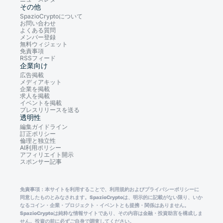
その他
SpazioCryptoについて
お問い合わせ
よくある質問
メンバー登録
無料ウィジェット
免責事項
RSSフィード
企業向け
広告掲載
メディアキット
企業を掲載
求人を掲載
イベントを掲載
プレスリリースを送る
透明性
編集ガイドライン
訂正ポリシー
倫理と独立性
AI利用ポリシー
アフィリエイト開示
スポンサー記事
免責事項：本サイトを利用することで、利用規約およびプライバシーポリシーに
同意したものとみなされます。SpazioCryptoは、明示的に記載がない限り、いか
なるコイン・企業・プロジェクト・イベントとも提携・関係はありません。
SpazioCryptoは純粋な情報サイトであり、その内容は金融・投資助言を構成しま
せん。投資の前に必ずご自身で調査してください。