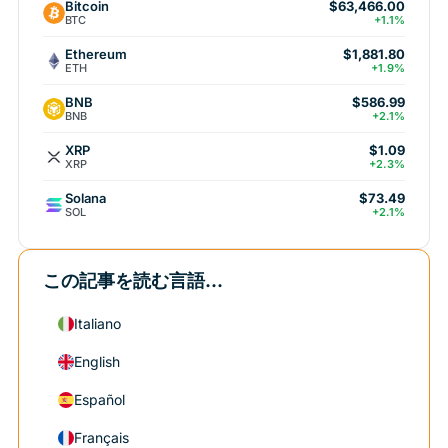
Bitcoin
$63,466.00
BTC
+1.1%
Ethereum
$1,881.80
ETH
+1.9%
BNB
$586.99
BNB
+2.1%
XRP
$1.09
XRP
+2.3%
Solana
$73.49
SOL
+2.1%
この記事を読む言語...
Italiano
English
Español
Français