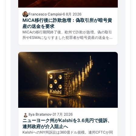
Francesco Campisi
6 8月 2026
MiCA移行後に詐欺急増：偽取引所が暗号資
産の送金を要求
MiCAの移行期間終了後、欧州で詐欺が急増。偽の取引
所やESMAになりすました犯罪者が暗号資産の送金を要
求している。見分け方と対処法を解説。
Ilya Bratanov
31 7月 2026
ニューヨーク州がKalshiを3.6兆円で提訴、
連邦政府が介入阻止へ
KalshiへのNY州訴訟は360億ドル規模。連邦CFTCが同