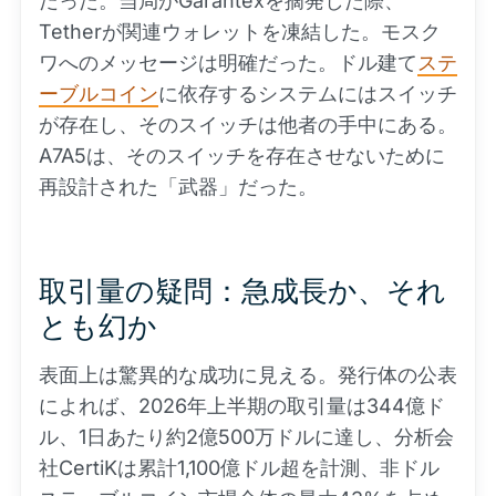
だった。当局がGarantexを摘発した際、
Tetherが関連ウォレットを凍結した。モスク
ワへのメッセージは明確だった。ドル建て
ステ
ーブルコイン
に依存するシステムにはスイッチ
が存在し、そのスイッチは他者の手中にある。
A7A5は、そのスイッチを存在させないために
再設計された「武器」だった。
取引量の疑問：急成長か、それ
とも幻か
表面上は驚異的な成功に見える。発行体の公表
によれば、2026年上半期の取引量は344億ド
ル、1日あたり約2億500万ドルに達し、分析会
社CertiKは累計1,100億ドル超を計測、非ドル