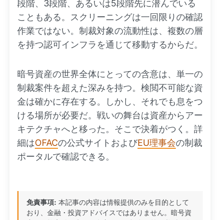
段階、3段階、あるいは5段階先に潜んでいる
こともある。スクリーニングは一回限りの確認
作業ではない。制裁対象の流動性は、複数の層
を持つ認可インフラを通じて移動するからだ。
暗号資産の世界全体にとっての含意は、単一の
制裁案件を超えた深みを持つ。検閲不可能な資
金は確かに存在する。しかし、それでも息をつ
ける場所が必要だ。戦いの舞台は資産からアー
キテクチャへと移った。そこで決着がつく。詳
細は
OFAC
の公式サイトおよび
EU理事会
の制裁
ポータルで確認できる。
免責事項:
本記事の内容は情報提供のみを目的として
おり、金融・投資アドバイスではありません。暗号資