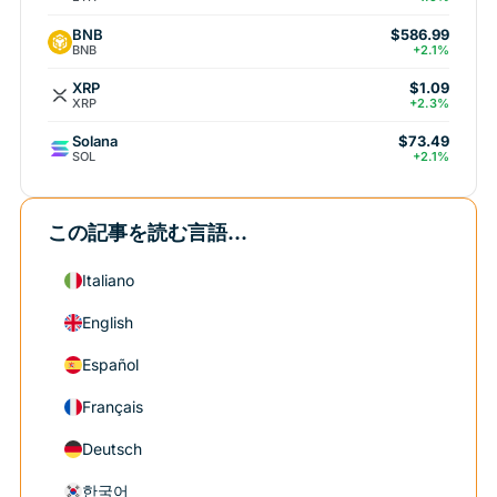
BNB
$586.99
BNB
+2.1%
XRP
$1.09
XRP
+2.3%
Solana
$73.49
SOL
+2.1%
この記事を読む言語...
Italiano
English
Español
Français
Deutsch
한국어