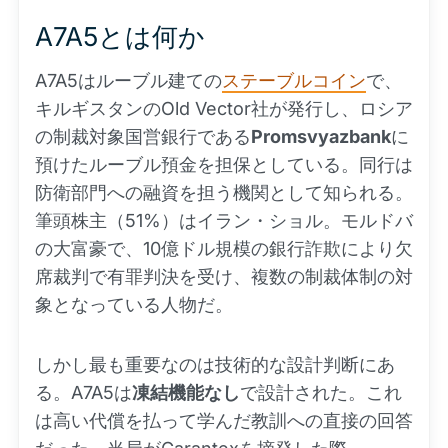
A7A5とは何か
A7A5はルーブル建ての
ステーブルコイン
で、
キルギスタンのOld Vector社が発行し、ロシア
の制裁対象国営銀行である
Promsvyazbank
に
預けたルーブル預金を担保としている。同行は
防衛部門への融資を担う機関として知られる。
筆頭株主（51%）はイラン・ショル。モルドバ
の大富豪で、10億ドル規模の銀行詐欺により欠
席裁判で有罪判決を受け、複数の制裁体制の対
象となっている人物だ。
しかし最も重要なのは技術的な設計判断にあ
る。A7A5は
凍結機能なし
で設計された。これ
は高い代償を払って学んだ教訓への直接の回答