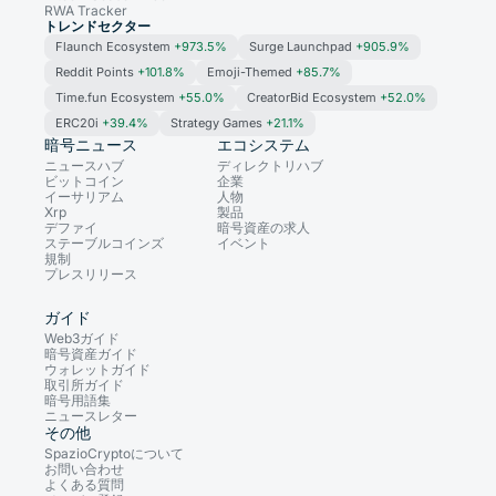
RWA Tracker
トレンドセクター
Flaunch Ecosystem
+973.5%
Surge Launchpad
+905.9%
Reddit Points
+101.8%
Emoji-Themed
+85.7%
Time.fun Ecosystem
+55.0%
CreatorBid Ecosystem
+52.0%
ERC20i
+39.4%
Strategy Games
+21.1%
暗号ニュース
エコシステム
ニュースハブ
ディレクトリハブ
ビットコイン
企業
イーサリアム
人物
Xrp
製品
デファイ
暗号資産の求人
ステーブルコインズ
イベント
規制
プレスリリース
ガイド
Web3ガイド
暗号資産ガイド
ウォレットガイド
取引所ガイド
暗号用語集
ニュースレター
その他
SpazioCryptoについて
お問い合わせ
よくある質問