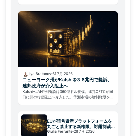
求している。見分け方と対処法を解説。
Ilya Bratanov
31 7月 2026
ニューヨーク州がKalshiを3.6兆円で提訴、
連邦政府が介入阻止へ
KalshiへのNY州訴訟は360億ドル規模。連邦CFTCが同
日に州の行動阻止へ介入した。予測市場の規制権限をめ
ぐる州対連邦の前例なき制度的衝突が始まった。
EUが暗号資産プラットフォームを
丸ごと禁止する新権限、対露制裁
Giulia Ferrante
28 7月 2026
に潜む構造転換