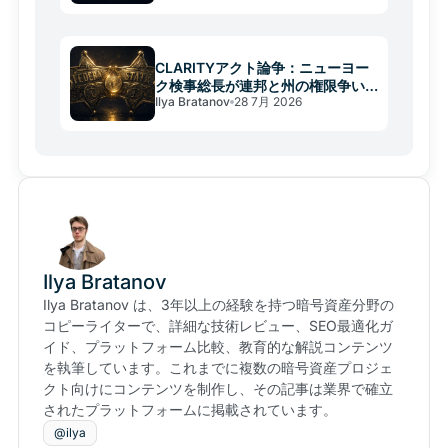
CLARITYアクト論争：ニューヨー
ク検事総長が連邦と州の権限争い
Ilya Bratanov
28 7月 2026
に警鐘
Ilya Bratanov
Ilya Bratanov は、3年以上の経験を持つ暗号資産分野の
コピーライターで、詳細な技術レビュー、SEO最適化ガ
イド、プラットフォーム比較、教育的な解説コンテンツ
を執筆しています。これまでに複数の暗号資産プロジェ
クト向けにコンテンツを制作し、その記事は業界で確立
されたプラットフォームに掲載されています。
@ilya