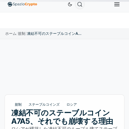
Ethereum
$1,880.58
Tether
$0.9991
BNB
$5
.10%
ETH
↑1.90%
USDT
↑0.00%
BNB
ホーム
/
規制
/
凍結不可のステーブルコインA7A5、それでも崩壊する理由
規制
ステーブルコインズ
ロシア
凍結不可のステーブルコイン
A7A5、それでも崩壊する理由
ロシアが構築した凍結不可のルーブル建てステーブ