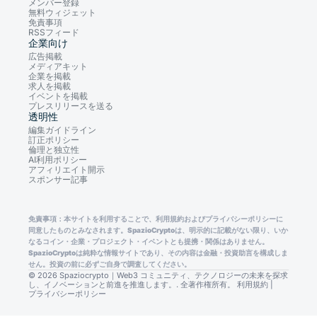
メンバー登録
無料ウィジェット
免責事項
RSSフィード
企業向け
広告掲載
メディアキット
企業を掲載
求人を掲載
イベントを掲載
プレスリリースを送る
透明性
編集ガイドライン
訂正ポリシー
倫理と独立性
AI利用ポリシー
アフィリエイト開示
スポンサー記事
免責事項：本サイトを利用することで、利用規約およびプライバシーポリシーに
同意したものとみなされます。SpazioCryptoは、明示的に記載がない限り、いか
なるコイン・企業・プロジェクト・イベントとも提携・関係はありません。
SpazioCryptoは純粋な情報サイトであり、その内容は金融・投資助言を構成しま
せん。投資の前に必ずご自身で調査してください。
© 2026 Spaziocrypto｜Web3 コミュニティ、テクノロジーの未来を探求
し、イノベーションと前進を推進します。. 全著作権所有。
利用規約
|
プライバシーポリシー