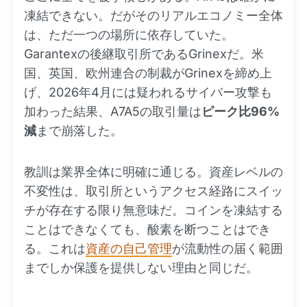
凍結できない。だがそのリアルエコノミー全体
は、ただ一つの場所に依存していた。
Garantexの後継取引所であるGrinexだ。米
国、英国、欧州連合の制裁がGrinexを締め上
げ、2026年4月には疑われるサイバー攻撃も
加わった結果、A7A5の取引量は
ピーク比96%
減
まで崩落した。
教訓は業界全体に明確に通じる。資産レベルの
不変性は、取引所というアクセス経路にスイッ
チが存在する限り無意味だ。コインを凍結する
ことはできなくても、酸素を断つことはでき
る。これは
資産の自己管理
が流動性の届く範囲
までしか保護を提供しない理由と同じだ。