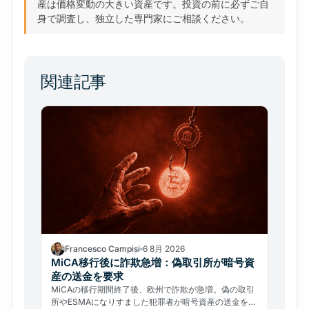
産は価格変動の大きい資産です。投資の前に必ずご自
身で調査し、独立した専門家にご相談ください。
関連記事
Francesco Campisi
6 8月 2026
MiCA移行後に詐欺急増：偽取引所が暗号資
産の送金を要求
MiCAの移行期間終了後、欧州で詐欺が急増。偽の取引
所やESMAになりすました犯罪者が暗号資産の送金を要