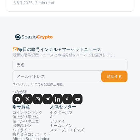
6 8月 2026 · 7 min read
毎日の暗号インテル＋マーケットニュース
最新の暗号資産ニュースと市場分析をメールでお届けします。
購読する
スパムなし。いつでも配信停止可能。
つながる
暗号資産
人気セクター
コインランキング
セクターハブ
値上がり率上位
AI
値下がり率上位
デファイ
出来高上位
ミームコイン
ハイライト
ステーブルコインズ
暗号資産コンバーター
Altcoin Season Index