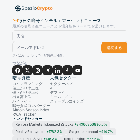
毎日の暗号インテル＋マーケットニュース
最新の暗号資産ニュースと市場分析をメールでお届けします。
購読する
スパムなし。いつでも配信停止可能。
つながる
暗号資産
人気セクター
コインランキング
セクターハブ
値上がり率上位
AI
値下がり率上位
デファイ
出来高上位
ミームコイン
ハイライト
ステーブルコインズ
暗号資産コンバーター
Altcoin Season Index
RWA Tracker
トレンドセクター
Remora Markets Tokenized rStocks
+34360356830.6%
Reality Ecosystem
+1762.3%
Surge Launchpad
+914.7%
Tokenized Silver
+106.3%
Reddit Points
+72.5%