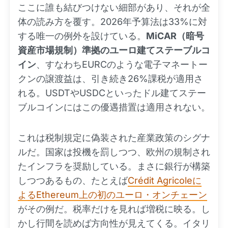
ここに誰も結びつけない細部があり、それが全
体の読み方を覆す。2026年予算法は33%に対
する唯一の例外を設けている。
MiCAR（暗号
資産市場規制）準拠のユーロ建てステーブルコ
イン
、すなわちEURCのような電子マネートー
クンの譲渡益は、引き続き26%課税が適用さ
れる。USDTやUSDCといったドル建てステー
ブルコインにはこの優遇措置は適用されない。
これは税制規定に偽装された産業政策のシグナ
ルだ。国家は投機を罰しつつ、欧州の規制され
たインフラを奨励している。まさに銀行が構築
しつつあるもの、たとえば
Crédit Agricoleに
よるEthereum上の初のユーロ・オンチェーン
がその例だ。税率だけを見れば増税に映る。し
かし行間を読めば方向性が見えてくる。イタリ