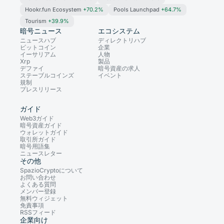
Hookr.fun Ecosystem
+70.2%
Pools Launchpad
+64.7%
Tourism
+39.9%
暗号ニュース
エコシステム
ニュースハブ
ディレクトリハブ
ビットコイン
企業
イーサリアム
人物
Xrp
製品
デファイ
暗号資産の求人
ステーブルコインズ
イベント
規制
プレスリリース
ガイド
Web3ガイド
暗号資産ガイド
ウォレットガイド
取引所ガイド
暗号用語集
ニュースレター
その他
SpazioCryptoについて
お問い合わせ
よくある質問
メンバー登録
無料ウィジェット
免責事項
RSSフィード
企業向け