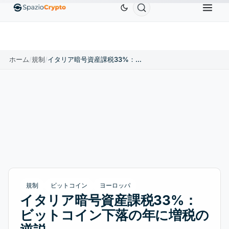
Ethereum
$1,880.58
Tether
$0.9991
BNB
$5
1.10%
ETH
↑1.90%
USDT
↑0.00%
BNB
ホーム
/
規制
/
イタリア暗号資産課税33%：ビットコイン下落の年に増税の逆説
規制
ビットコイン
ヨーロッパ
イタリア暗号資産課税33%：
ビットコイン下落の年に増税の