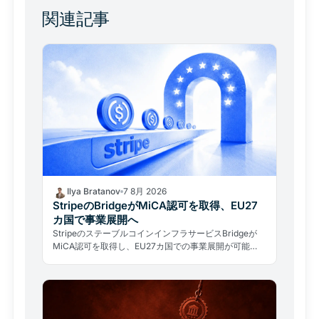
関連記事
Ilya Bratanov
7 8月 2026
StripeのBridgeがMiCA認可を取得、EU27
カ国で事業展開へ
StripeのステーブルコインインフラサービスBridgeが
MiCA認可を取得し、EU27カ国での事業展開が可能
に。決済大手が規制の正面から欧州暗号資産市場に参入
した。