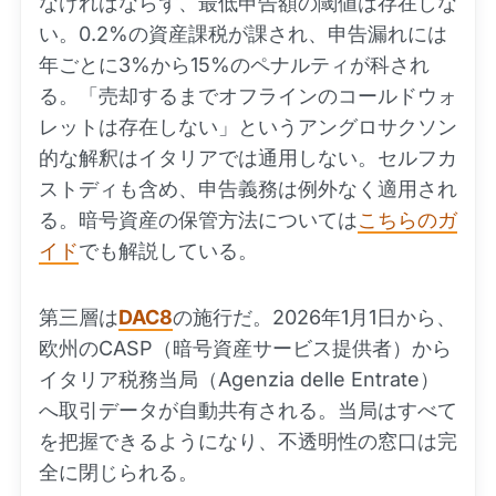
なければならず、最低申告額の閾値は存在しな
い。0.2%の資産課税が課され、申告漏れには
年ごとに3%から15%のペナルティが科され
る。「売却するまでオフラインのコールドウォ
レットは存在しない」というアングロサクソン
的な解釈はイタリアでは通用しない。セルフカ
ストディも含め、申告義務は例外なく適用され
る。暗号資産の保管方法については
こちらのガ
イド
でも解説している。
第三層は
DAC8
の施行だ。2026年1月1日から、
欧州のCASP（暗号資産サービス提供者）から
イタリア税務当局（Agenzia delle Entrate）
へ取引データが自動共有される。当局はすべて
を把握できるようになり、不透明性の窓口は完
全に閉じられる。