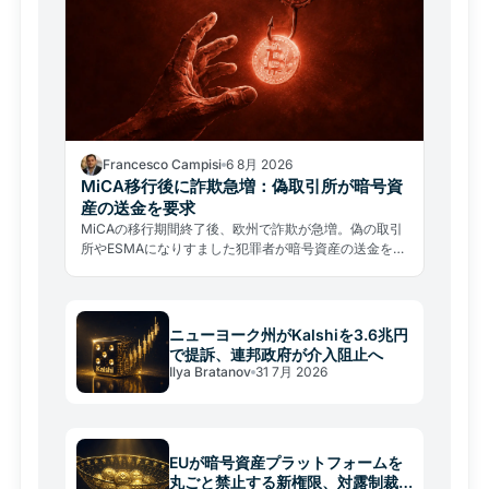
Francesco Campisi
6 8月 2026
MiCA移行後に詐欺急増：偽取引所が暗号資
産の送金を要求
MiCAの移行期間終了後、欧州で詐欺が急増。偽の取引
所やESMAになりすました犯罪者が暗号資産の送金を要
求している。見分け方と対処法を解説。
ニューヨーク州がKalshiを3.6兆円
で提訴、連邦政府が介入阻止へ
Ilya Bratanov
31 7月 2026
EUが暗号資産プラットフォームを
丸ごと禁止する新権限、対露制裁