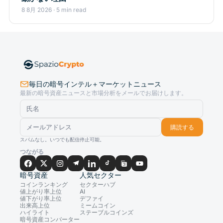
8 8月 2026 · 5 min read
毎日の暗号インテル＋マーケットニュース
最新の暗号資産ニュースと市場分析をメールでお届けします。
購読する
スパムなし。いつでも配信停止可能。
つながる
暗号資産
人気セクター
コインランキング
セクターハブ
値上がり率上位
AI
値下がり率上位
デファイ
出来高上位
ミームコイン
ハイライト
ステーブルコインズ
暗号資産コンバーター