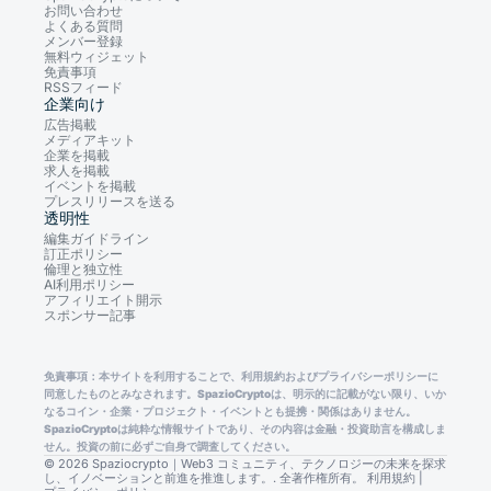
お問い合わせ
よくある質問
メンバー登録
無料ウィジェット
免責事項
RSSフィード
企業向け
広告掲載
メディアキット
企業を掲載
求人を掲載
イベントを掲載
プレスリリースを送る
透明性
編集ガイドライン
訂正ポリシー
倫理と独立性
AI利用ポリシー
アフィリエイト開示
スポンサー記事
免責事項：本サイトを利用することで、利用規約およびプライバシーポリシーに
同意したものとみなされます。SpazioCryptoは、明示的に記載がない限り、いか
なるコイン・企業・プロジェクト・イベントとも提携・関係はありません。
SpazioCryptoは純粋な情報サイトであり、その内容は金融・投資助言を構成しま
せん。投資の前に必ずご自身で調査してください。
© 2026 Spaziocrypto｜Web3 コミュニティ、テクノロジーの未来を探求
し、イノベーションと前進を推進します。. 全著作権所有。
利用規約
|