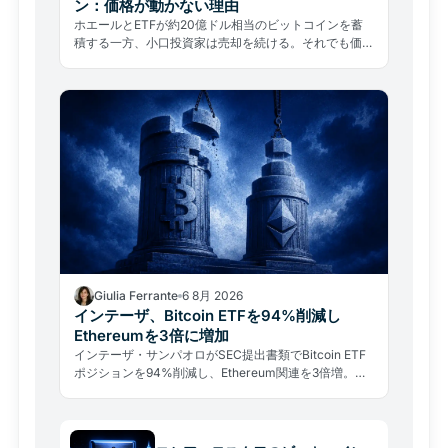
ン：価格が動かない理由
ホエールとETFが約20億ドル相当のビットコインを蓄
積する一方、小口投資家は売却を続ける。それでも価格
は6万5,000ドルを下回ったまま。需要が市場を動かさ
ない理由を解説する。
Giulia Ferrante
6 8月 2026
インテーザ、Bitcoin ETFを94%削減し
Ethereumを3倍に増加
インテーザ・サンパオロがSEC提出書類でBitcoin ETF
ポジションを94%削減し、Ethereum関連を3倍増。し
かし同行最大の暗号資産投資はARK/21Shares Bitcoin
ファンドのまま維持されている。