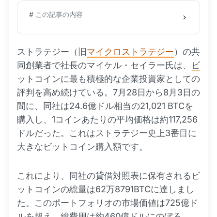
# この記事の内容
ストラテジー（旧
マイクロストラテジー
）の共
同創業者で社長のマイケル・セイラー氏は、
ビ
ットコイン
に最も積極的な企業投資家としての
評判を高め続けている。7月28日から8月3日の
間に、同社は24.6億ドル相当の21,021 BTCを
購入し、1コインあたりの平均価格は約117,256
ドルだった。これはストラテジー史上3番目に
大きなビットコイン購入額です。
これにより、同社の貸借対照表に保有されるビ
ットコインの総量は62万8791BTCに達しまし
た。このポートフォリオの市場価値は725億ド
ルを超え、総費用は約460億ドルにのぼる。