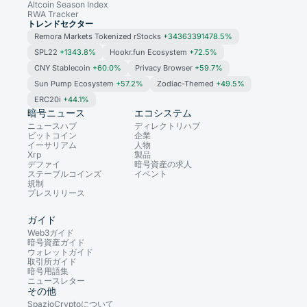
Altcoin Season Index
RWA Tracker
トレンドセクター
Remora Markets Tokenized rStocks
+34363391478.5%
SPL22
+1343.8%
Hookr.fun Ecosystem
+72.5%
CNY Stablecoin
+60.0%
Privacy Browser
+59.7%
Sun Pump Ecosystem
+57.2%
Zodiac-Themed
+49.5%
ERC20i
+44.1%
暗号ニュース
エコシステム
ニュースハブ
ディレクトリハブ
ビットコイン
企業
イーサリアム
人物
Xrp
製品
デファイ
暗号資産の求人
ステーブルコインズ
イベント
規制
プレスリリース
ガイド
Web3ガイド
暗号資産ガイド
ウォレットガイド
取引所ガイド
暗号用語集
ニュースレター
その他
SpazioCryptoについて