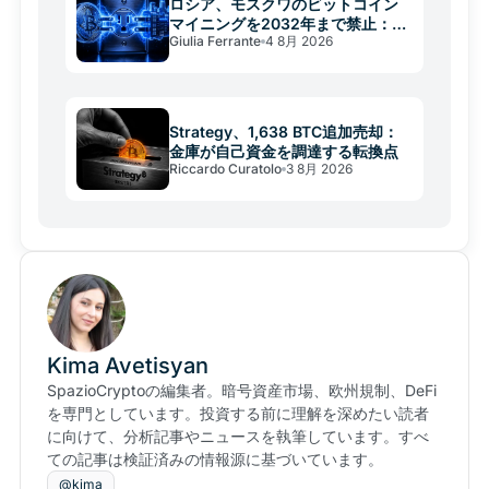
ロシア、モスクワのビットコイン
マイニングを2032年まで禁止：電
Giulia Ferrante
4 8月 2026
力網の限界
Strategy、1,638 BTC追加売却：
金庫が自己資金を調達する転換点
Riccardo Curatolo
3 8月 2026
Kima Avetisyan
SpazioCryptoの編集者。暗号資産市場、欧州規制、DeFi
を専門としています。投資する前に理解を深めたい読者
に向けて、分析記事やニュースを執筆しています。すべ
ての記事は検証済みの情報源に基づいています。
@kima