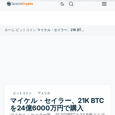
Ethereum
$1,880.58
Tether
$0.9991
BNB
$5
1.10%
ETH
↑1.90%
USDT
↑0.00%
BNB
ホーム
/
ビットコイン
/
マイケル・セイラー、21K BTCを24億6000万円で購入
ビットコイン
アメリカ
マイケル・セイラー、21K BTC
を24億6000万円で購入
マイケル・セイラー氏、21,021BTCを24.6億ドルで