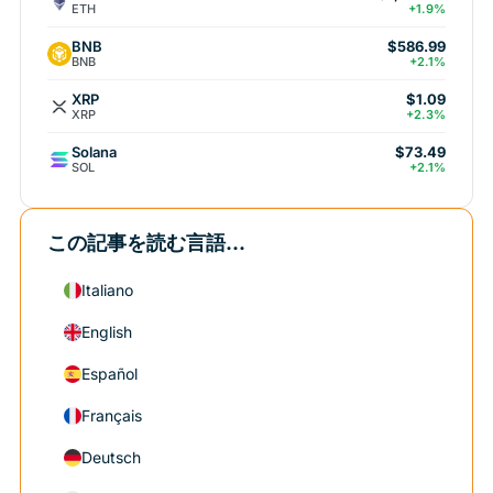
ETH
+1.9%
BNB
$586.99
BNB
+2.1%
XRP
$1.09
XRP
+2.3%
Solana
$73.49
SOL
+2.1%
この記事を読む言語...
Italiano
English
Español
Français
Deutsch