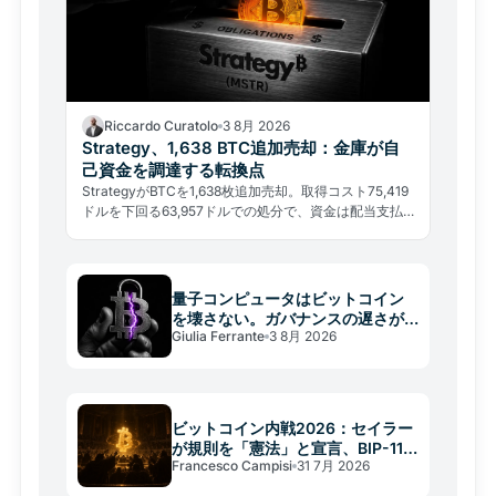
Riccardo Curatolo
3 8月 2026
Strategy、1,638 BTC追加売却：金庫が自
己資金を調達する転換点
StrategyがBTCを1,638枚追加売却。取得コスト75,419
ドルを下回る63,957ドルでの処分で、資金は配当支払
いに充てられた。5週間超の購入停止も続く。
量子コンピュータはビットコイン
を壊さない。ガバナンスの遅さが
Giulia Ferrante
3 8月 2026
壊す
ビットコイン内戦2026：セイラー
が規則を「憲法」と宣言、BIP-110
Francesco Campisi
31 7月 2026
が焦点