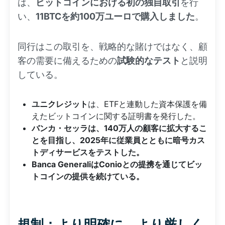
は、
ビットコインにおける初の独自取引
を行
い、
11BTCを約100万ユーロで購入しました
。
同行はこの取引を、戦略的な賭けではなく、顧
客の需要に備えるための
試験的なテスト
と説明
している。
ユニクレジット
は、ETFと連動した資本保護を備
えたビットコインに関する証明書を発行した。
バンカ・セッラは、140万人の顧客に拡大するこ
とを目指し、2025年に従業員とともに暗号カス
トディサービスをテストした。
Banca GeneraliはConioとの提携を通じてビッ
トコインの提供を続けている。
規制：より明確に、より厳しく