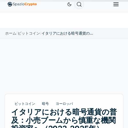
Ethereum
$1,880.58
Tether
$0.9991
BNB
$5
1.10%
ETH
↑1.90%
USDT
↑0.00%
BNB
ホーム
/
ビットコイン
/
イタリアにおける暗号通貨の普及：小売ブームから慎重な機関投資家へ（2023-2025年）
ビットコイン
暗号
ヨーロッパ
イタリアにおける暗号通貨の普
及：小売ブームから慎重な機関