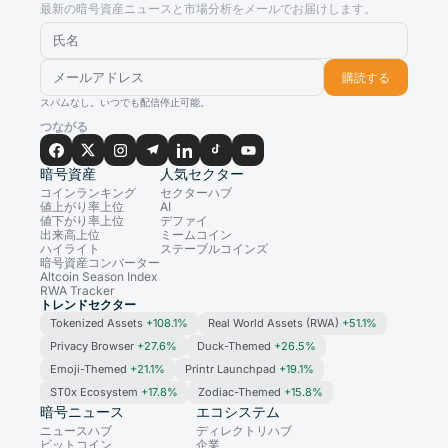
最新の暗号資産ニュースと市場分析をメールでお届けします。
購読する
スパムなし。いつでも配信停止可能。
つながる
暗号資産
人気セクター
コインランキング
セクターハブ
値上がり率上位
AI
値下がり率上位
デファイ
出来高上位
ミームコイン
ハイライト
ステーブルコインズ
暗号資産コンバーター
Altcoin Season Index
RWA Tracker
トレンドセクター
Tokenized Assets
+108.1%
Real World Assets (RWA)
+51.1%
Privacy Browser
+27.6%
Duck-Themed
+26.5%
Emoji-Themed
+21.1%
Printr Launchpad
+19.1%
ST0x Ecosystem
+17.8%
Zodiac-Themed
+15.8%
暗号ニュース
エコシステム
ニュースハブ
ディレクトリハブ
ビットコイン
企業