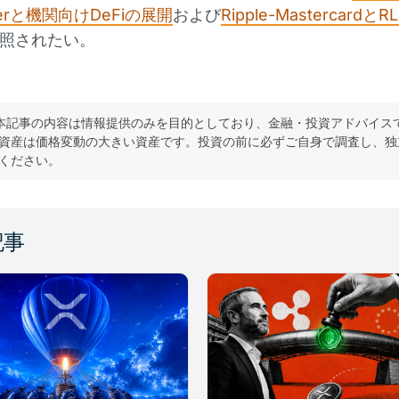
gerと機関向けDeFiの展開
および
Ripple-Mastercardと
照されたい。
本記事の内容は情報提供のみを目的としており、金融・投資アドバイス
資産は価格変動の大きい資産です。投資の前に必ずご自身で調査し、独
ください。
記事