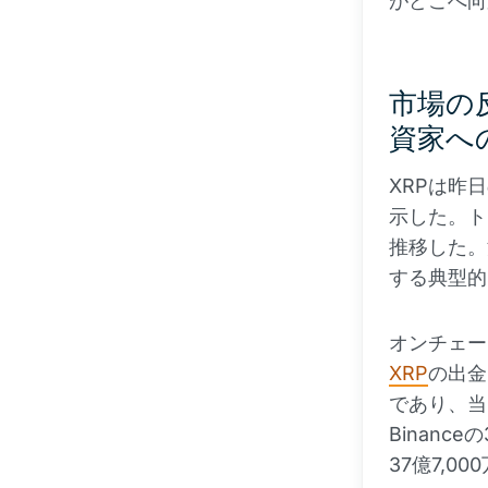
がどこへ向
市場の
資家へ
XRPは昨
示した。ト
推移した。
する典型的
オンチェー
XRP
の出金
であり、当
Binan
37億7,