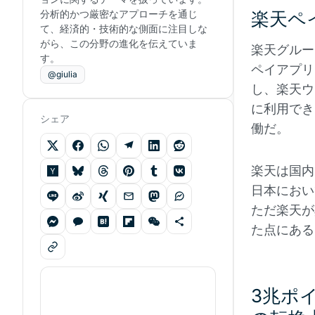
分析的かつ厳密なアプローチを通じ
楽天ペ
て、経済的・技術的な側面に注目しな
がら、この分野の進化を伝えていま
楽天グルー
す。
ペイアプリ
@giulia
し、楽天ウ
に利用でき
シェア
働だ。
楽天は国内
日本におい
ただ楽天が
た点にある
3兆ポ