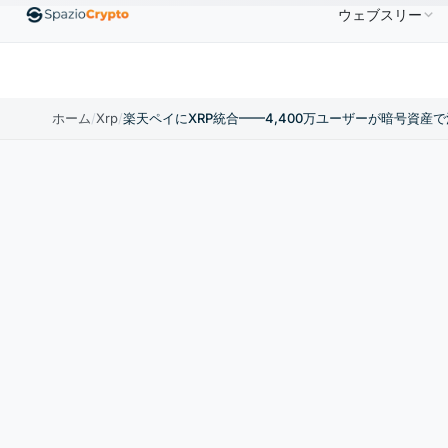
ウェブスリー
00
Ethereum
$1,880.58
Tether
$0.9991
BNB
↑1.10%
ETH
↑1.90%
USDT
↑0.00%
BN
ホーム
/
Xrp
/
楽天ペイにXRP統合——4,400万ユーザーが暗号資産