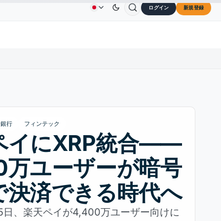
ログイン
新規登録
$73.45
TRON
$0.3264
Dogecoin
$0.0707
C
広告
お問い合わせ
会社概要
L
↑2.10%
TRX
↓0.30%
DOGE
↑2.40%
銀行
フィンテック
ペイにXRP統合——
00万ユーザーが暗号
で決済できる時代へ
月15日、楽天ペイが4,400万ユーザー向けに