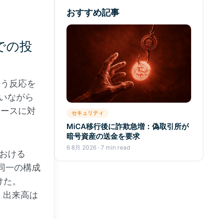
おすすめ記事
での投
いう反応を
伴いながら
ュースに対
セキュリティ
MiCA移行後に詐欺急増：偽取引所が
暗号資産の送金を要求
6 8月 2026 · 7 min read
における
と同一の構成
けた。
で、出来高は