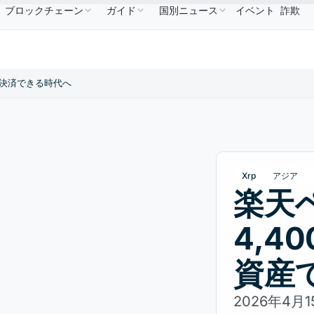
ブロックチェーン
ガイド
国別ニュース
イベント
詐欺
$586.64
USDC
$0.9995
XRP
$1.09
Solana
B
↑2.10%
USDC
↑0.00%
XRP
↑2.30%
SO
で決済できる時代へ
Xrp
アジア
楽天
4,4
資産
2026年4