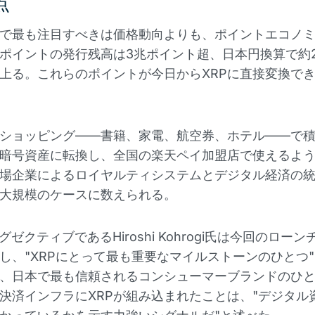
点
で最も注目すべきは価格動向よりも、ポイントエコノ
ポイントの発行残高は3兆ポイント超、日本円換算で約2兆
上る。これらのポイントが今日からXRPに直接変換で
ショッピング——書籍、家電、航空券、ホテル——で
暗号資産に転換し、全国の楽天ペイ加盟店で使えるよ
場企業によるロイヤルティシステムとデジタル経済の
大規模のケースに数えられる。
のエグゼクティブであるHiroshi Kohrogi氏は今回のロー
し、"XRPにとって最も重要なマイルストーンのひとつ
、日本で最も信頼されるコンシューマーブランドのひ
決済インフラにXRPが組み込まれたことは、"デジタル