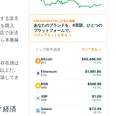
する楽天
SPAZIOCRYPTOに広告を掲載
Pを購入
あなたのブランドを、9言語、ひとつの
プラットフォームで。
盟店で決済
メディアキットを見る →
から本番稼
トップ暗号資産
すべて見る →
Bitcoin
$63,466.00
の存在感は
BTC
+1.1%
れ以上だ。
Ethereum
$1,881.80
ETH
+1.9%
構築してき
BNB
$586.99
BNB
+2.1%
XRP
$1.09
XRP
+2.3%
ィ経済
Solana
$73.49
SOL
+2.1%