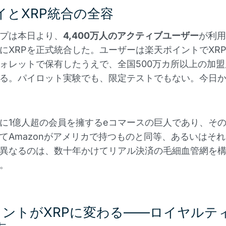
イとXRP統合の全容
プは本日より、
4,400万人のアクティブユーザー
が利用
にXRPを正式統合した。ユーザーは楽天ポイントでXR
ォレットで保有したうえで、全国500万カ所以上の加
る。パイロット実験でも、限定テストでもない。今日
に1億人超の会員を擁するeコマースの巨人であり、そ
てAmazonがアメリカで持つものと同等、あるいはそ
異なるのは、数十年かけてリアル決済の毛細血管網を
。
イントがXRPに変わる——ロイヤルテ