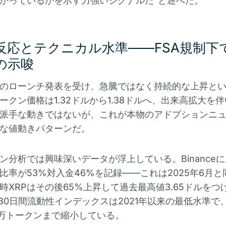
かっているかを示す力強いシグナルだ"と述べた。
反応とテクニカル水準——FSA規制下
の示唆
日のローンチ発表を受け、急騰ではなく持続的な上昇と
ークン価格は1.32ドルから1.38ドルへ、出来高拡大を
派手な動きではないが、これが本物のアドプションニ
な値動きパターンだ。
ン分析では興味深いデータが浮上している。Binance
比率が53%対入金46%を記録——これは2025年6月
時XRPはその後65%上昇して過去最高値3.65ドルをつ
ceの30日間流動性インデックスは2021年以来の最低水準
000万トークンまで縮小している。