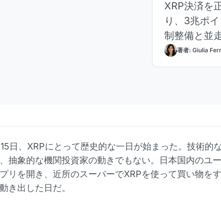
XRP決済を
り、3兆ポイン
制整備と並走
ーン&quot
著者: Giulia Fer
4月15日、XRPにとって歴史的な一日が始まった。技術的
、抽象的な機関投資家の動きでもない。日本国内のユ
プリを開き、近所のスーパーでXRPを使って買い物を
動き出した日だ。