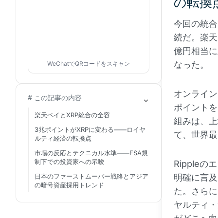
の転換
今回の統合
続だ。楽天
億円相当に
なった。
WeChatでQRコードをスキャン
オンライン
# この記事の内容
ポイントを
楽天ペイとXRP統合の全容
組みは、上
3兆ポイントがXRPに変わる——ロイヤ
て、世界最
ルティ経済の転換点
市場の反応とテクニカル水準——FSA規
制下での投資家への示唆
Ripple
日本のファーストムーバー戦略とアジア
明確に言及
の暗号資産採用トレンド
た。さらに
ヤルティ・