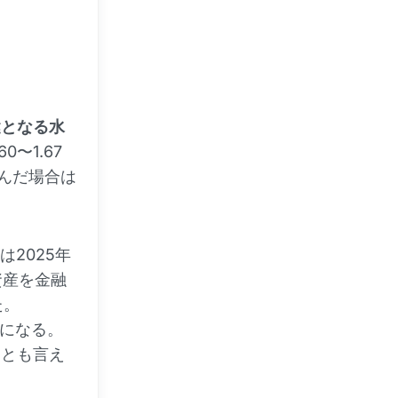
鍵となる水
〜1.67
込んだ場合は
2025年
資産を金融
た。
とになる。
たとも言え