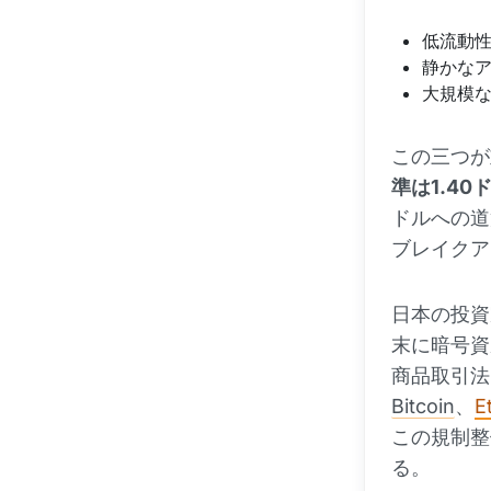
低流動
静かな
大規模
この三つが
準は1.40
ドルへの道
ブレイクア
日本の投資
末に暗号資
商品取引法
Bitcoin
、
E
この規制整
る。