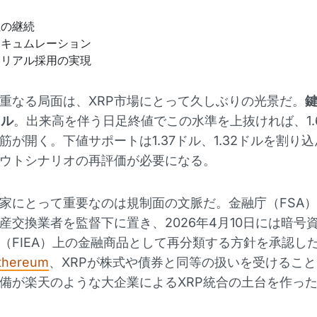
性の継続
アキュムレーション
なリアル採用の実現
重なる局面は、XRP市場にとって久しぶりの光景だ。
ドル
。出来高を伴う日足終値でこの水準を上抜ければ、1.60
筋が開く。下値サポートは1.37ドル、1.32ドルを割り
ウトシナリオの再評価が必要になる。
家にとって重要なのは規制面の文脈だ。金融庁（FSA）は
産交換業者を監督下に置き、2026年4月10日には暗号
（FIEA）上の金融商品として再分類する方針を承認し
thereum
、XRPが株式や債券と同等の扱いを受けるこ
備が楽天のような大企業によるXRP統合の土台を作っ