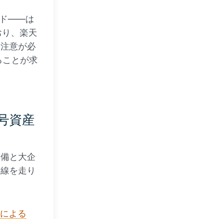
レード——は
おり、楽天
に注意が必
ることが求
号資産
整備と大企
前線を走り
。
leによる