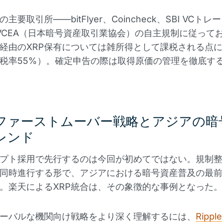
主要取引所——bitFlyer、Coincheck、SBI VCト
VCEA（日本暗号資産取引業協会）の自主規制に従って
経由のXRP保有については雑所得として課税される点
税率55%）。確定申告の際は取得原価の管理を徹底す
ファーストムーバー戦略とアジアの暗
レンド
プト採用で先行するのは今回が初めてではない。規制
同時進行する形で、アジアにおける暗号資産普及の最
。楽天によるXRP統合は、その象徴的な事例となった
ローバルな機関向け戦略をより深く理解するには、
Ripp