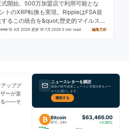
正式開始。500万加盟店で利用可能とな
トのXRP転換も実現。RippleはFSA規
するこの統合を&quot;歴史的マイルスト
;と評価する。
15 4月 2026
更新 19 7月 2026
3 min read
編集方針
rante
ニュースレターを購読
なアップグ
最新の暗号資産ニュースと市場分析をメー
ルでお届けします。
ーザーが楽
購読する
する——そ
$63,466.00
Bitcoin
₿
BTC · 24h
+1.10%