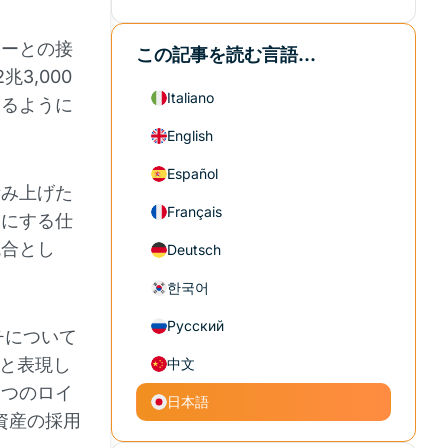
ミーとの接
この記事を読む言語...
3,000
Italiano
きるように
English
Español
積み上げた
Français
うにする仕
統合とし
Deutsch
한국어
Русский
ンチについて
"と表現し
中文
とつのロイ
日本語
資産の採用