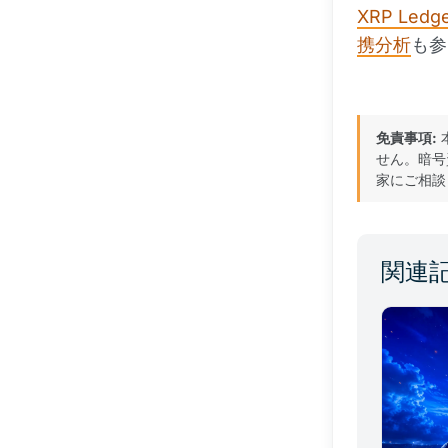
XRP Led
携分析
も参
免責事項:
せん。暗号
家にご相談
関連