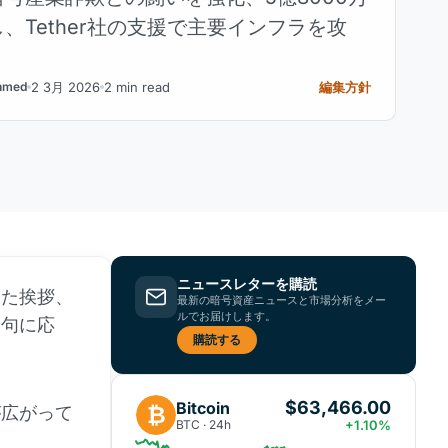
、Tether社の支援で主要インフラを攻
2 3月 2026
2 min read
編集方針
hmed
ニュースレターを購読
った挨拶、
最新の暗号資産ニュースと市場分析をメー
ルでお届けします。
文句に応
購読する
$63,466.00
Bitcoin
₿
が広がって
BTC · 24h
+1.10%