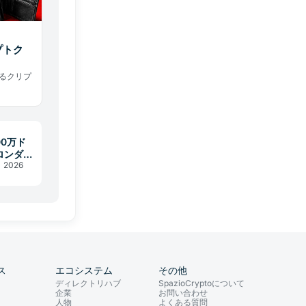
プトク
するクリプ
」を2026年
取とウォレ
秒間隔で
200万ド
ロンダリ
月 2026
roの急
ス
エコシステム
その他
ディレクトリハブ
SpazioCryptoについて
企業
お問い合わせ
人物
よくある質問