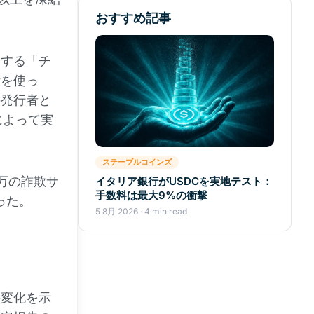
おすすめ記事
中する「チ
析を使っ
の発行者と
によって実
ステーブルコインズ
万の詐欺サ
イタリア銀行がUSDCを実地テスト：
手数料は最大9%の衝撃
った。
5 8月 2026 · 4 min read
の変化を示