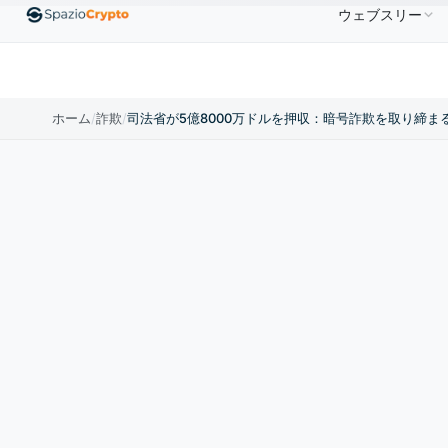
ウェブスリー
Ethereum
$1,880.58
Tether
$0.9991
BNB
$5
.10%
ETH
↑1.90%
USDT
↑0.00%
BNB
ホーム
/
詐欺
/
司法省が5億8000万ドルを押収：暗号詐欺を取り締ま