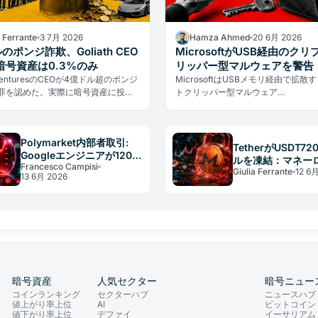
a Ferrante
3 7月 2026
Hamza Ahmed
20 6月 2026
のポンジ詐欺、Goliath CEO
MicrosoftがUSB経由のクリ
暗号資産は0.3%のみ
リッパー型マルウェアを警告
h VenturesのCEOが4億ドル超のポンジ
MicrosoftはUSBメモリ経由で拡散
罪を認めた。実際に暗号資産に投じ
トクリッパー型マルウェア
は全体の0.3%のみ。FSA登録業者の
「Trojan:Win32/CryptoBandits.A
、日本の投資家が今すぐ取るべき対
6月17日に公表。シードフレーズ窃
する。
ットアドレスのすり替えを500ミリ
Polymarket内部者取引:
実行する。
TetherがUSDT7
Googleエンジニアが120万
ルを凍結：マネー
Francesco Campisi
ドルを不正取得
Giulia Ferrante
12 6
ングを暴いたMone
13 6月 2026
騰
暗号資産
人気セクター
暗号ニュー
コインランキング
セクターハブ
ニュースハブ
値上がり率上位
AI
ビットコイン
値下がり率上位
デファイ
イーサリアム