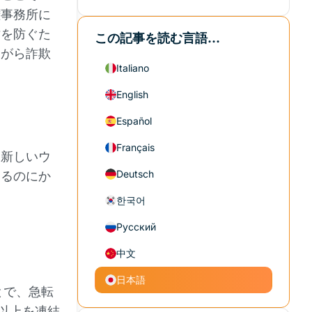
権事務所に
亡を防ぐた
この記事を読む言語...
ながら詐欺
Italiano
English
Español
Français
。新しいウ
Deutsch
するのにか
한국어
Русский
中文
日本語
とで、急転
以上を凍結