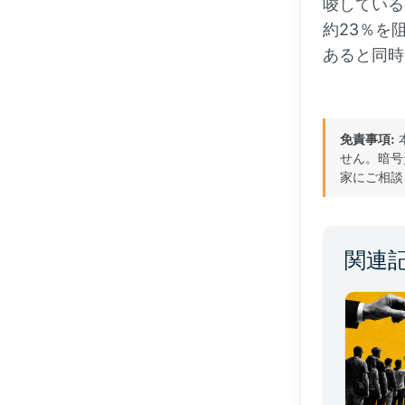
唆している
約23％を
あると同時
免責事項:
せん。暗号
家にご相談
関連