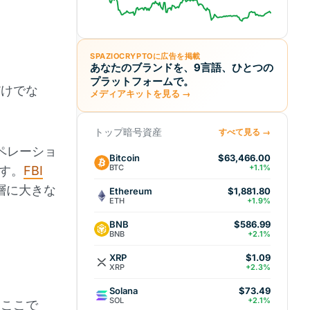
SPAZIOCRYPTOに広告を掲載
あなたのブランドを、9言語、ひとつの
プラットフォームで。
だけでな
メディアキットを見る →
トップ暗号資産
すべて見る →
ペレーショ
Bitcoin
$63,466.00
BTC
+1.1%
ます。
FBI
層に大きな
Ethereum
$1,881.80
ETH
+1.9%
BNB
$586.99
BNB
+2.1%
XRP
$1.09
XRP
+2.3%
Solana
$73.49
SOL
+2.1%
。ここで