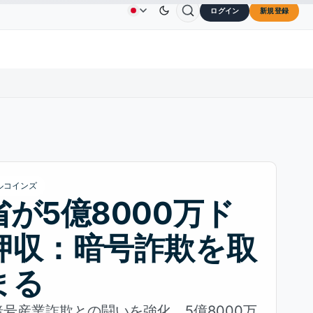
ログイン
新規登録
3.45
TRON
$0.3264
Dogecoin
$0.0707
Carda
広告
お問い合わせ
会社概要
↑2.10%
TRX
↓0.30%
DOGE
↑2.40%
ルコインズ
が5億8000万ド
押収：暗号詐欺を取
まる
号産業詐欺との闘いを強化、5億8000万