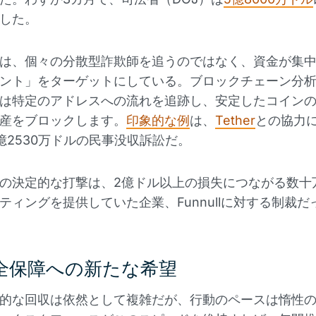
した。
は、個々の分散型詐欺師を追うのではなく、資金が集
ント」をターゲットにしている。ブロックチェーン分
は特定のアドレスへの流れを追跡し、安定したコイン
産をブロックします。
印象的な例
は、
Tether
との協力
億2530万ドルの民事没収訴訟だ。
の決定的な打撃は、2億ドル以上の損失につながる数十
ティングを提供していた企業、Funnullに対する制裁だ
全保障への新たな希望
的な回収は依然として複雑だが、行動のペースは惰性