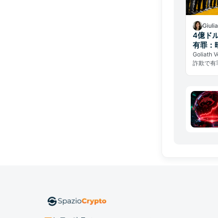
Giuli
4億ドル
有罪：
Goliat
詐欺で有
られたの
確認など
策を解説