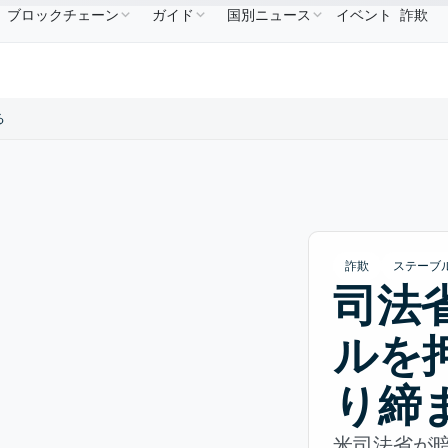
ブロックチェーン
ガイド
国別ニュース
イベント
詐欺
86.64
USDC
$0.9995
XRP
$1.09
Solana
$7
↑2.10%
USDC
↑0.00%
XRP
↑2.30%
SOL
る
詐欺
ステーブ
司法省
ルを
り締
米司法省が暗