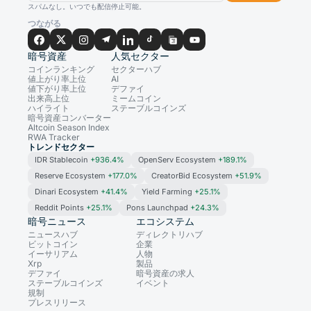
スパムなし。いつでも配信停止可能。
つながる
暗号資産
人気セクター
コインランキング
セクターハブ
値上がり率上位
AI
値下がり率上位
デファイ
出来高上位
ミームコイン
ハイライト
ステーブルコインズ
暗号資産コンバーター
Altcoin Season Index
RWA Tracker
トレンドセクター
IDR Stablecoin
+936.4%
OpenServ Ecosystem
+189.1%
Reserve Ecosystem
+177.0%
CreatorBid Ecosystem
+51.9%
Dinari Ecosystem
+41.4%
Yield Farming
+25.1%
Reddit Points
+25.1%
Pons Launchpad
+24.3%
暗号ニュース
エコシステム
ニュースハブ
ディレクトリハブ
ビットコイン
企業
イーサリアム
人物
Xrp
製品
デファイ
暗号資産の求人
ステーブルコインズ
イベント
規制
プレスリリース