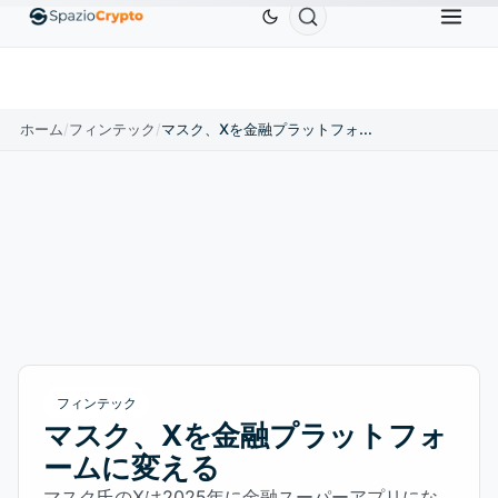
Ethereum
$1,880.58
Tether
$0.9991
BNB
$
↑1.10%
ETH
↑1.90%
USDT
↑0.00%
BNB
ホーム
/
フィンテック
/
マスク、Xを金融プラットフォームに変える
フィンテック
マスク、Xを金融プラットフォ
ームに変える
マスク氏のXは2025年に金融スーパーアプリにな