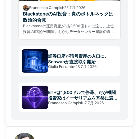
Francesco Campisi
25 7月 2026
BlackstoneのAI投資：真のボトルネックは
政治的合意
Blackstoneの運用資産が1兆3,500億ドルに達し、上位
投資の9割がAI関連。しかしデータセンター建設の真の
ボトルネックは電力でも資金でもなく、地域の政治的合
意であることが浮き彫りになった。
証券口座が暗号資産の入口に、
Schwabが直接取引開始
Giulia Ferrante
23 7月 2026
ETHは1,800ドルで停滞、だが機関
投資家はイーサリアムを基盤に選
Francesco Campisi
17 7月 2026
ぶ