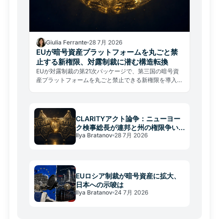
Giulia Ferrante
28 7月 2026
EUが暗号資産プラットフォームを丸ごと禁
止する新権限、対露制裁に潜む構造転換
EUが対露制裁の第21次パッケージで、第三国の暗号資
産プラットフォームを丸ごと禁止できる新権限を導入し
た。名指しリストから事業者単位の遮断へ、制裁の構造
が根本転換した。
CLARITYアクト論争：ニューヨー
ク検事総長が連邦と州の権限争い
Ilya Bratanov
28 7月 2026
に警鐘
EUロシア制裁が暗号資産に拡大、
日本への示唆は
Ilya Bratanov
24 7月 2026