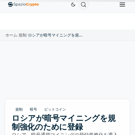
um
$1,880.58
Tether
$0.9991
BNB
$586.64
ETH
↑1.90%
USDT
↑0.00%
BNB
↑2.10%
ホーム
/
規制
/
ロシアが暗号マイニングを規制強化のために登録
規制
暗号
ビットコイン
ロシアが暗号マイニングを規
制強化のために登録
ロシア、暗号通貨マイニングの登録義務化を導入