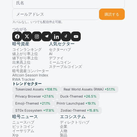
購読する
スパムなし。いつでも配信停止可能。
つながる
暗号資産
人気セクター
コインランキング
セクターハブ
値上がり率上位
AI
値下がり率上位
デファイ
出来高上位
ミームコイン
ハイライト
ステーブルコインズ
暗号資産コンバーター
Altcoin Season Index
RWA Tracker
トレンドセクター
Tokenized Assets
+108.1%
Real World Assets (RWA)
+51.1%
Privacy Browser
+27.6%
Duck-Themed
+26.5%
Emoji-Themed
+21.1%
Printr Launchpad
+19.1%
ST0x Ecosystem
+17.8%
Zodiac-Themed
+15.8%
暗号ニュース
エコシステム
ニュースハブ
ディレクトリハブ
ビットコイン
企業
イーサリアム
人物
Xrp
製品