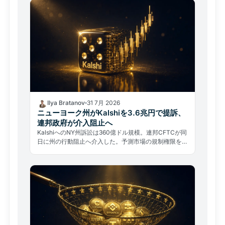
Ilya Bratanov
31 7月 2026
ニューヨーク州がKalshiを3.6兆円で提訴、
連邦政府が介入阻止へ
KalshiへのNY州訴訟は360億ドル規模。連邦CFTCが同
日に州の行動阻止へ介入した。予測市場の規制権限をめ
ぐる州対連邦の前例なき制度的衝突が始まった。