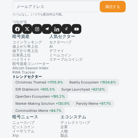
購読する
スパムなし。いつでも配信停止可能。
つながる
暗号資産
人気セクター
コインランキング
セクターハブ
値上がり率上位
AI
値下がり率上位
デファイ
出来高上位
ミームコイン
ハイライト
ステーブルコインズ
暗号資産コンバーター
Altcoin Season Index
RWA Tracker
トレンドセクター
Christmas Themed
+1705.9%
Reality Ecosystem
+1504.8%
IDR Stablecoin
+905.5%
Surge Launchpad
+821.6%
OpenServ Ecosystem
+195.2%
Market-Making Solution
+130.9%
Parody Meme
+97.7%
Commodities Meme
+84.7%
暗号ニュース
エコシステム
ニュースハブ
ディレクトリハブ
ビットコイン
企業
イーサリアム
人物
Xrp
製品