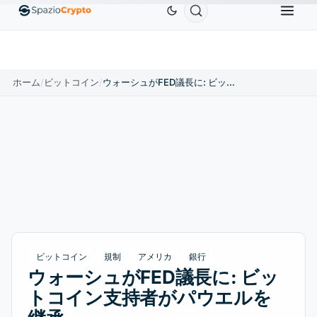
0
Ethereum
$1,880.58
Tether
$0.9991
BNB
$
↑1.10%
ETH
↑1.90%
USDT
↑0.00%
BNB
ホーム
/
ビットコイン
/
ウォーシュがFED議長に: ビットコイン支持者がパウエルを継承
ビットコイン
規制
アメリカ
銀行
ウォーシュがFED議長に: ビッ
トコイン支持者がパウエルを