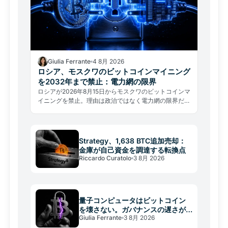
Giulia Ferrante
4 8月 2026
ロシア、モスクワのビットコインマイニング
を2032年まで禁止：電力網の限界
ロシアが2026年8月15日からモスクワのビットコインマ
イニングを禁止。理由は政治ではなく電力網の限界だ。
グローバルなハッシュレートへの影響を分析する。
Strategy、1,638 BTC追加売却：
金庫が自己資金を調達する転換点
Riccardo Curatolo
3 8月 2026
量子コンピュータはビットコイン
を壊さない。ガバナンスの遅さが
Giulia Ferrante
3 8月 2026
壊す