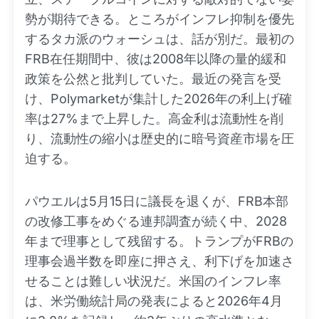
勢が期待できる。ところがインフレ抑制を優先
するタカ派のウォーシュは、話が別だ。最初の
FRB在任期間中、彼は2008年以降の量的緩和
政策を公然と批判していた。最近の発言を受
け、Polymarketが集計した2026年の利上げ確
率は27%まで上昇した。高金利は流動性を削
り、流動性の縮小は歴史的に暗号資産市場を圧
迫する。
パウエルは5月15日に議長を退くが、FRB本部
の改修工事をめぐる連邦調査が続く中、2028
年まで理事として残留する。トランプがFRBの
理事会過半数を即座に押さえ、利下げを加速さ
せることは難しい状況だ。米国のインフレ率
は、米労働統計局の発表によると2026年4月