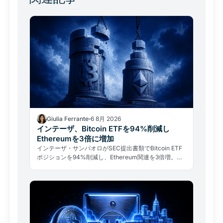
Giulia Ferrante
6 8月 2026
インテーザ、Bitcoin ETFを94%削減し
Ethereumを3倍に増加
インテーザ・サンパオロがSEC提出書類でBitcoin ETF
ポジションを94%削減し、Ethereum関連を3倍増。し
かし同行最大の暗号資産投資はARK/21Shares Bitcoin
ファンドのまま維持されている。