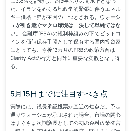
に3.8%を記録し、約3年ぶりの高水準となっ
た。イランをめぐる地政学的緊張に伴うエネル
ギー価格上昇が主因の一つとされる。
ウォーシ
ュが引き継ぐマクロ環境は、決して単純ではな
い。
金融庁(FSA)の規制枠組みの下でビットコ
インを価値保存手段として保有する国内投資家
にとっても、今後12カ月のFRBの政策方向は
Clarity Actの行方と同等に重要な変数となり得
る。
5月15日までに注目すべき点
実際には、議長承認投票が直近の焦点だ。予定
通りウォーシュが承認された場合、市場の関心
はすぐさま次期議長としての初の金融政策発言