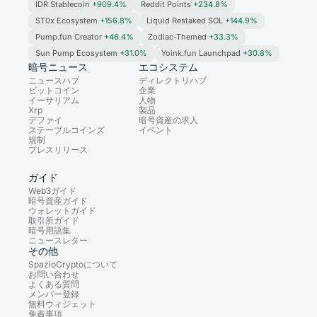
IDR Stablecoin
+909.4%
Reddit Points
+234.8%
ST0x Ecosystem
+156.8%
Liquid Restaked SOL
+144.9%
Pump.fun Creator
+46.4%
Zodiac-Themed
+33.3%
Sun Pump Ecosystem
+31.0%
Yoink.fun Launchpad
+30.8%
暗号ニュース
エコシステム
ニュースハブ
ディレクトリハブ
ビットコイン
企業
イーサリアム
人物
Xrp
製品
デファイ
暗号資産の求人
ステーブルコインズ
イベント
規制
プレスリリース
ガイド
Web3ガイド
暗号資産ガイド
ウォレットガイド
取引所ガイド
暗号用語集
ニュースレター
その他
SpazioCryptoについて
お問い合わせ
よくある質問
メンバー登録
無料ウィジェット
免責事項