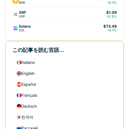
BNB
+2.1%
XRP
$1.09
XRP
+2.3%
Solana
$73.49
SOL
+2.1%
この記事を読む言語...
Italiano
English
Español
Français
Deutsch
한국어
Русский