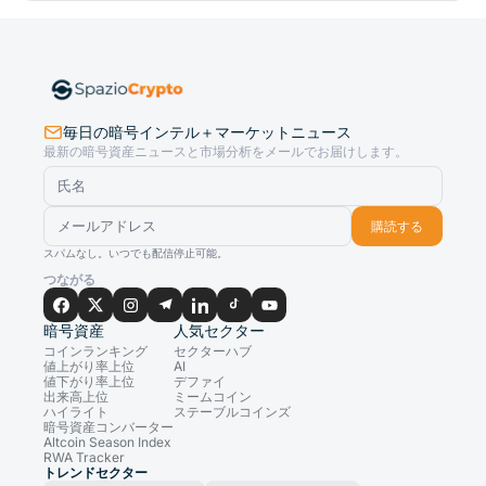
毎日の暗号インテル＋マーケットニュース
最新の暗号資産ニュースと市場分析をメールでお届けします。
購読する
スパムなし。いつでも配信停止可能。
つながる
暗号資産
人気セクター
コインランキング
セクターハブ
値上がり率上位
AI
値下がり率上位
デファイ
出来高上位
ミームコイン
ハイライト
ステーブルコインズ
暗号資産コンバーター
Altcoin Season Index
RWA Tracker
トレンドセクター