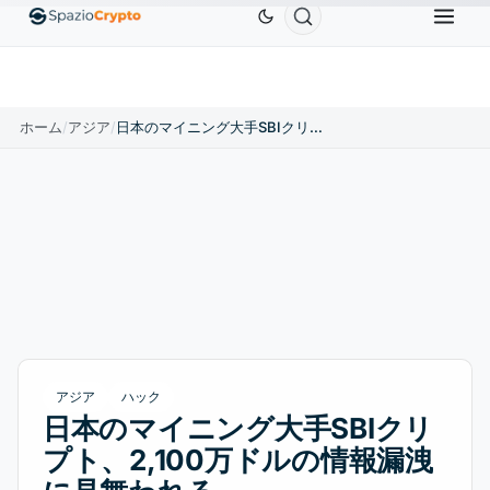
Ethereum
$1,880.58
Tether
$0.9991
BNB
$5
1.10%
ETH
↑1.90%
USDT
↑0.00%
BNB
ホーム
/
アジア
/
日本のマイニング大手SBIクリプト、2,100万ドルの情報漏洩に見舞われる
アジア
ハック
日本のマイニング大手SBIクリ
プト、2,100万ドルの情報漏洩