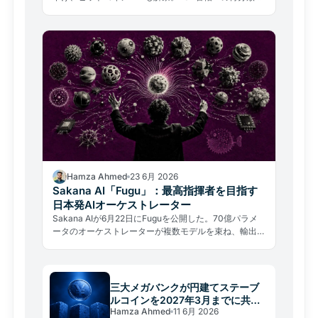
市場の枠組みが一変する。
Hamza Ahmed
23 6月 2026
Sakana AI「Fugu」：最高指揮者を目指す
日本発AIオーケストレーター
Sakana AIが6月22日にFuguを公開した。70億パラメ
ータのオーケストレーターが複数モデルを束ね、輸出規
制を回避しながらフロンティア性能を目指す。
三大メガバンクが円建てステーブ
ルコインを2027年3月までに共同
Hamza Ahmed
11 6月 2026
発行へ