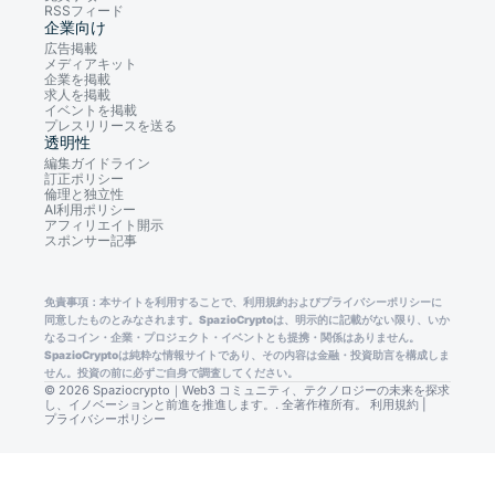
RSSフィード
企業向け
広告掲載
メディアキット
企業を掲載
求人を掲載
イベントを掲載
プレスリリースを送る
透明性
編集ガイドライン
訂正ポリシー
倫理と独立性
AI利用ポリシー
アフィリエイト開示
スポンサー記事
免責事項：本サイトを利用することで、利用規約およびプライバシーポリシーに
同意したものとみなされます。SpazioCryptoは、明示的に記載がない限り、いか
なるコイン・企業・プロジェクト・イベントとも提携・関係はありません。
SpazioCryptoは純粋な情報サイトであり、その内容は金融・投資助言を構成しま
せん。投資の前に必ずご自身で調査してください。
© 2026 Spaziocrypto｜Web3 コミュニティ、テクノロジーの未来を探求
し、イノベーションと前進を推進します。. 全著作権所有。
利用規約
|
プライバシーポリシー
Consent Preferences