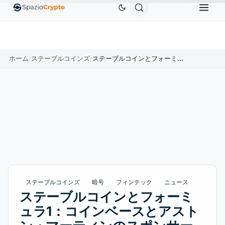
Ethereum
$1,880.58
Tether
$0.9991
BNB
$58
10%
ETH
↑1.90%
USDT
↑0.00%
BNB
ホーム
/
ステーブルコインズ
/
ステーブルコインとフォーミュラ1：コインベースとアストン・マーティンのスポンサーシップ
ステーブルコインズ
暗号
フィンテック
ニュース
ステーブルコインとフォーミ
ュラ1：コインベースとアスト