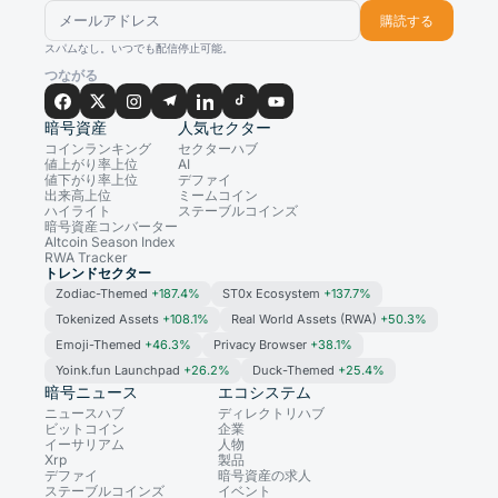
購読する
スパムなし。いつでも配信停止可能。
つながる
暗号資産
人気セクター
コインランキング
セクターハブ
値上がり率上位
AI
値下がり率上位
デファイ
出来高上位
ミームコイン
ハイライト
ステーブルコインズ
暗号資産コンバーター
Altcoin Season Index
RWA Tracker
トレンドセクター
Zodiac-Themed
+187.4%
ST0x Ecosystem
+137.7%
Tokenized Assets
+108.1%
Real World Assets (RWA)
+50.3%
Emoji-Themed
+46.3%
Privacy Browser
+38.1%
Yoink.fun Launchpad
+26.2%
Duck-Themed
+25.4%
暗号ニュース
エコシステム
ニュースハブ
ディレクトリハブ
ビットコイン
企業
イーサリアム
人物
Xrp
製品
デファイ
暗号資産の求人
ステーブルコインズ
イベント