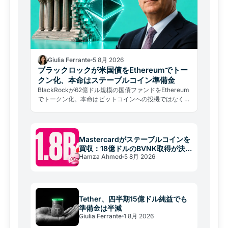
Giulia Ferrante
5 8月 2026
ブラックロックが米国債をEthereumでトー
クン化、本命はステーブルコイン準備金
BlackRockが62億ドル規模の国債ファンドをEthereum
でトークン化。本命はビットコインへの投機ではなく、
ステーブルコイン準備金プロバイダーとしての地位確立
だ。
Mastercardがステーブルコインを
買収：18億ドルのBVNK取得が決済
Hamza Ahmed
5 8月 2026
を変える
Tether、四半期15億ドル純益でも
準備金は半減
Giulia Ferrante
1 8月 2026