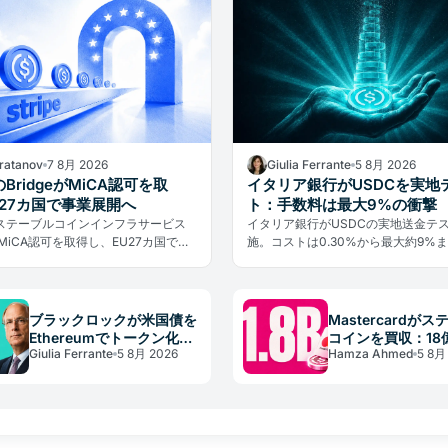
Bratanov
7 8月 2026
Giulia Ferrante
5 8月 2026
eのBridgeがMiCA認可を取
イタリア銀行がUSDCを実地
U27カ国で事業展開へ
ト：手数料は最大9%の衝撃
eのステーブルコインインフラサービス
イタリア銀行がUSDCの実地送金テ
eがMiCA認可を取得し、EU27カ国での
施。コストは0.30%から最大約9%
が可能に。決済大手が規制の正面か
たが、ブロックチェーン部分の手数
号資産市場に参入した。
0.4%にすぎなかった。
ブラックロックが米国債を
Mastercardが
Ethereumでトークン化、
コインを買収：18
Giulia Ferrante
5 8月 2026
Hamza Ahmed
5 8月
本命はステーブルコイン準
BVNK取得が決済
備金