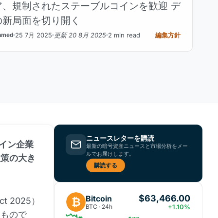
ア、規制されたステーブルコインを歓迎 デ
の新局面を切り開く
25 7月 2025
更新 20 8月 2025
2 min read
編集方針
hmed
ニュースレターを購読
コイン企業
最新の暗号資産ニュースと市場分析をメー
ルでお届けします。
政策の大き
購読する
$63,466.00
Bitcoin
₿
t 2025）
BTC · 24h
+1.10%
るもので