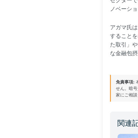
セクターで
ノベーショ
アガマ氏は
することを
た取引」や
な金融包摂
免責事項:
せん。暗号
家にご相談
関連