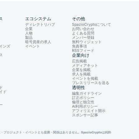
ス
エコシステム
その他
ディレクトリハブ
SpazioCryptoについて
企業
お問い合わせ
人物
よくある質問
製品
メンバー登録
暗号資産の求人
無料ウィジェット
インズ
イベント
免責事項
RSSフィード
ス
企業向け
広告掲載
メディアキット
企業を掲載
求人を掲載
イベントを掲載
プレスリリースを送る
透明性
ド
イド
編集ガイドライン
訂正ポリシー
倫理と独立性
ー
AI利用ポリシー
アフィリエイト開示
スポンサー記事
プロジェクト・イベントとも提携・関係はありません。SpazioCryptoは純粋