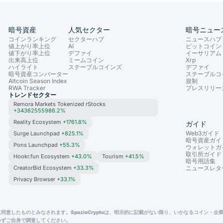
暗号資産
人気セクター
暗号ニュー
コインランキング
セクターハブ
ニュースハブ
値上がり率上位
AI
ビットコイン
値下がり率上位
デファイ
イーサリアム
出来高上位
ミームコイン
Xrp
ハイライト
ステーブルコインズ
デファイ
暗号資産コンバーター
ステーブルコ
Altcoin Season Index
規制
RWA Tracker
プレスリリー
トレンドセクター
Remora Markets Tokenized rStocks
+34362555986.2%
Reality Ecosystem
+1761.8%
ガイド
Web3ガイド
Surge Launchpad
+825.1%
暗号資産ガイ
Pons Launchpad
+55.3%
ウォレットガ
取引所ガイド
Hookr.fun Ecosystem
+43.0%
Tourism
+41.5%
暗号用語集
CreatorBid Ecosystem
+33.3%
ニュースレタ
Privacy Browser
+33.1%
たものとみなされます。SpazioCryptoは、明示的に記載がない限り、いかなるコイン・企業・
必ずご自身で調査してください。