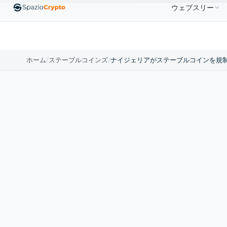
ウェブスリー
,880.58
Tether
$0.9991
BNB
$586.64
USDC
↑1.90%
USDT
↑0.00%
BNB
↑2.10%
US
ホーム
/
ステーブルコインズ
/
ナイジェリアがステーブルコインを規