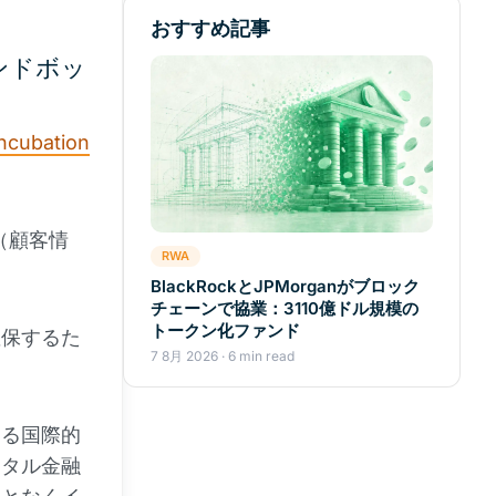
おすすめ記事
ンドボッ
Incubation
（顧客情
RWA
BlackRockとJPMorganがブロック
チェーンで協業：3110億ドル規模の
トークン化ファンド
確保するた
7 8月 2026 · 6 min read
。
ける国際的
ジタル金融