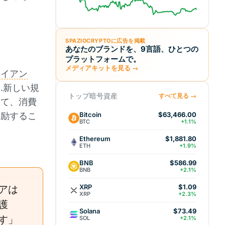
SPAZIOCRYPTOに広告を掲載
あなたのブランドを、9言語、ひとつの
プラットフォームで。
メディアキットを見る →
ライアン
.新しい規
トップ暗号資産
すべて見る →
いて、消費
Bitcoin
奨励するこ
$63,466.00
BTC
+1.1%
Ethereum
$1,881.80
ETH
+1.9%
BNB
$586.99
BNB
+2.1%
XRP
$1.09
アは
XRP
+2.3%
護
Solana
$73.49
す」
SOL
+2.1%