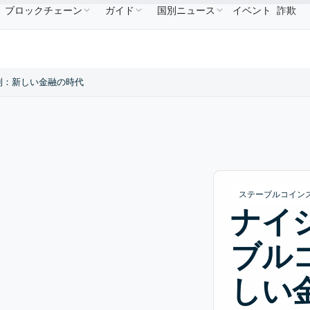
ブロックチェーン
ガイド
国別ニュース
イベント
詐欺
$0.9995
XRP
$1.09
Solana
$73.45
TRON
DC
↑0.00%
XRP
↑2.30%
SOL
↑2.10%
TRX
制：新しい金融の時代
ステーブルコイン
ナイ
ブル
しい