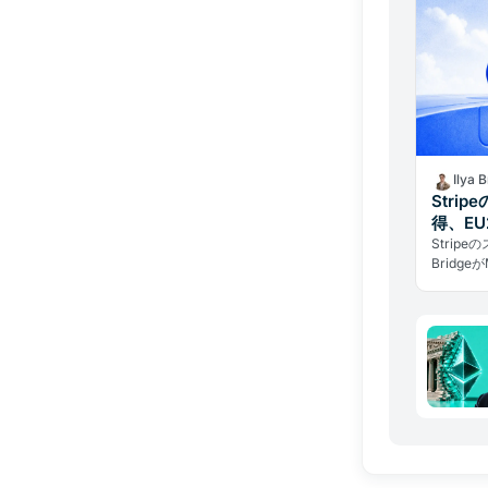
Ilya 
Strip
得、E
Strip
Bridg
事業展開
ら欧州暗