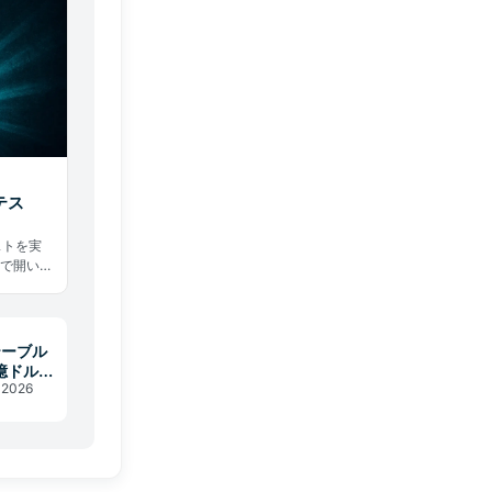
テス
ストを実
まで開い
料は平均
ステーブル
億ドルの
 2026
を変える