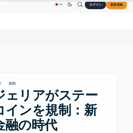
ログイン
新規登録
$0.3264
Dogecoin
$0.0707
Cardano
$0.1891
広告
お問い合わせ
会社概要
↓0.30%
DOGE
↑2.40%
ADA
↑9.30%
ズ
規制
ジェリアがステー
コインを規制：新
金融の時代