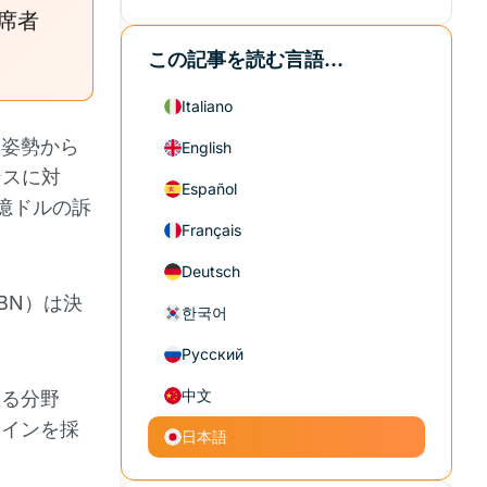
席者
この記事を読む言語...
Italiano
な姿勢から
English
ンスに対
Español
億ドルの訴
Français
Deutsch
BN）は決
한국어
Русский
中文
ゆる分野
コインを採
日本語