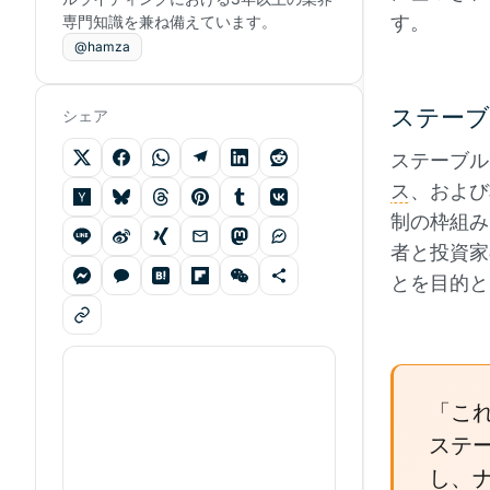
す。
専門知識を兼ね備えています。
@hamza
ステーブ
シェア
ステーブル
ス
、および
制の枠組み
者と投資家
とを目的と
「こ
ステ
し、