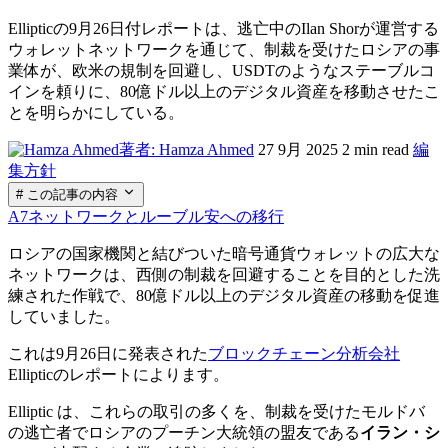
Ellipticの9月26日付レポートは、逃亡中のIlan Shorが運営する
ウォレットネットワークを通じて、制裁を受けたロシアの事
業体が、欧米の規制を回避し、USDTのようなステーブルコ
インを頼りに、80億ドル以上のデジタル資産を移動させたこ
とを明らかにしている。
著者: Hamza Ahmed
27 9月 2025
2 min read
編
集方針
# この記事の内容
A7ネットワークとルーブル安への移行
ロシアの国家機関と結びついた暗号通貨ウォレットの広大な
ネットワークは、西側の制裁を回避することを目的とした洗
練された作戦で、80億ドル以上のデジタル資産の移動を促進
していました。
これは9月26日に発表された
ブロックチェーン分析会社
Ellipticのレポートによります。
Elliptic は、これらの取引の多くを、制裁を受けたモルドバ
の逃亡者でロシアのプーチン大統領の盟友である
イラン・シ