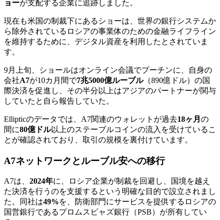
ョー
が支配する企業に追跡しました。
現在も米国の制裁下にあるショーは、世界の銀行システムか
ら除外されているロシアの事業体のための金融ライフライン
を維持するために、デジタル資産を利用したとされていま
す。
9月上旬、ショールはオンライン会議でプーチンに、自身の
会社
A7
が10カ月間で
7兆5000億ルーブル
（890億ドル）の国
際決済を促進し、その半分以上はアジアのパートナーが関与
していたと自ら報告していた。
Ellipticのデータでは、A7関連のウォレットが過去
18ヶ月
の
間に
80億ドル
以上のステーブルコインの流入を受けているこ
とが確認されており、取引の規模を裏付けています。
A7ネットワークとルーブル安への移行
A7は、
2024年
に、ロシア企業が制裁を回避し、国境を越え
た決済を行うのを支援するという明確な目的で設立されまし
た。同社は
49%
を、防衛部門にサービスを提供するロシアの
国営銀行であるプロムスビャズ銀行（PSB）が所有してい