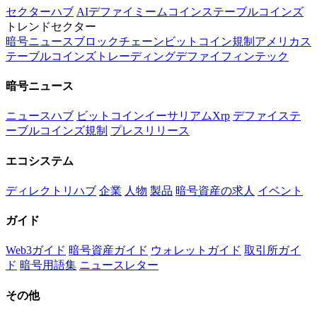
セクターハブ
AI
デファイ
ミームコイン
ステーブルコインズ
トレンドセクター
暗号
ニュース
ブロックチェーン
ビットコイン
規制
アメリカ
ス
テーブルコインズ
トレーディング
デファイ
フィンテック
暗号ニュース
ニュースハブ
ビットコイン
イーサリアム
Xrp
デファイ
ステ
ーブルコインズ
規制
プレスリリース
エコシステム
ディレクトリハブ
企業
人物
製品
暗号資産の求人
イベント
ガイド
Web3ガイド
暗号資産ガイド
ウォレットガイド
取引所ガイ
ド
暗号用語集
ニュースレター
その他