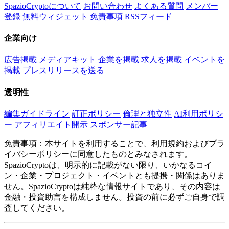
SpazioCryptoについて
お問い合わせ
よくある質問
メンバー
登録
無料ウィジェット
免責事項
RSSフィード
企業向け
広告掲載
メディアキット
企業を掲載
求人を掲載
イベントを
掲載
プレスリリースを送る
透明性
編集ガイドライン
訂正ポリシー
倫理と独立性
AI利用ポリシ
ー
アフィリエイト開示
スポンサー記事
免責事項：本サイトを利用することで、利用規約およびプラ
イバシーポリシーに同意したものとみなされます。
SpazioCryptoは、明示的に記載がない限り、いかなるコイ
ン・企業・プロジェクト・イベントとも提携・関係はありま
せん。SpazioCryptoは純粋な情報サイトであり、その内容は
金融・投資助言を構成しません。投資の前に必ずご自身で調
査してください。