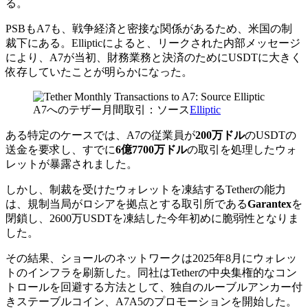
る。
PSBもA7も、戦争経済と密接な関係があるため、米国の制
裁下にある。Ellipticによると、リークされた内部メッセージ
により、A7が当初、財務業務と決済のためにUSDTに大きく
依存していたことが明らかになった。
A7へのテザー月間取引：ソース
Elliptic
ある特定のケースでは、A7の従業員が
200万ドル
のUSDTの
送金を要求し、すでに
6億7700万ドル
の取引を処理したウォ
レットが暴露されました。
しかし、制裁を受けたウォレットを凍結するTetherの能力
は、規制当局がロシアを拠点とする取引所である
Garantex
を
閉鎖し、2600万USDTを凍結した今年初めに脆弱性となりま
した。
その結果、ショールのネットワークは2025年8月にウォレッ
トのインフラを刷新した。同社はTetherの中央集権的なコン
トロールを回避する方法として、独自のルーブルアンカー付
きステーブルコイン、A7A5のプロモーションを開始した。