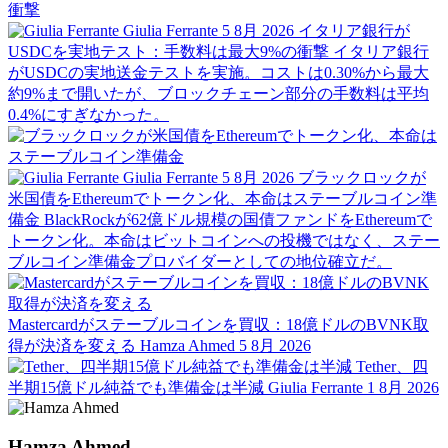
Giulia Ferrante
5 8月 2026
イタリア銀行が
USDCを実地テスト：手数料は最大9%の衝撃
イタリア銀行
がUSDCの実地送金テストを実施。コストは0.30%から最大
約9%まで開いたが、ブロックチェーン部分の手数料は平均
0.4%にすぎなかった。
Giulia Ferrante
5 8月 2026
ブラックロックが
米国債をEthereumでトークン化、本命はステーブルコイン準
備金
BlackRockが62億ドル規模の国債ファンドをEthereumで
トークン化。本命はビットコインへの投機ではなく、ステー
ブルコイン準備金プロバイダーとしての地位確立だ。
Mastercardがステーブルコインを買収：18億ドルのBVNK取
得が決済を変える
Hamza Ahmed
5 8月 2026
Tether、四
半期15億ドル純益でも準備金は半減
Giulia Ferrante
1 8月 2026
Hamza Ahmed