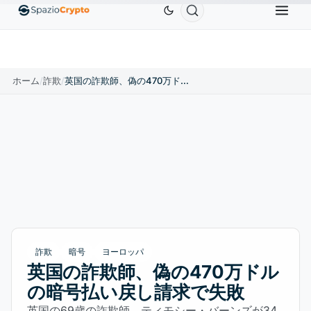
Ethereum
$1,880.58
Tether
$0.9991
BNB
$
↑1.10%
ETH
↑1.90%
USDT
↑0.00%
BNB
ホーム
/
詐欺
/
英国の詐欺師、偽の470万ドルの暗号払い戻し請求で失敗
詐欺
暗号
ヨーロッパ
英国の詐欺師、偽の470万ドル
の暗号払い戻し請求で失敗
英国の69歳の詐欺師、ティモシー・バーンズが34