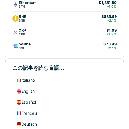
Ethereum
$1,881.80
ETH
+1.9%
BNB
$586.99
BNB
+2.1%
XRP
$1.09
XRP
+2.3%
Solana
$73.49
SOL
+2.1%
この記事を読む言語...
Italiano
English
Español
Français
Deutsch