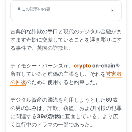
# この記事の内容
古典的な詐欺の手口と現代のデジタル金融がま
すます奇妙に交差していることを浮き彫りにす
る事件で、英国の詐欺師、
ティモシー・バーンズが、
crypto
on-chain
を
所有していると虚偽の主張をし、それを
被害者
の回復
のために使用すると約束した。
デジタル資産の濁流を利用しようとした69歳
の男の試みは、詐欺、窃盗、および同様の犯罪
に関連する
39の訴因
に直面している、より広
く進行中のドラマの一部であった。