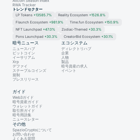
Altcoin Season Index
RWA Tracker
トレンドセクター
LP Tokens
+13585.7%
Reality Ecosystem
+1526.8%
Flaunch Ecosystem
+981.9%
Time.fun Ecosystem
+150.9%
NFT Launchpad
+47.0%
Zodiac-Themed
+30.3%
Pons Launchpad
+30.3%
CreatorBid Ecosystem
+30.1%
暗号ニュース
エコシステム
ニュースハブ
ディレクトリハブ
ビットコイン
企業
イーサリアム
人物
Xrp
製品
デファイ
暗号資産の求人
ステーブルコインズ
イベント
規制
プレスリリース
ガイド
Web3ガイド
暗号資産ガイド
ウォレットガイド
取引所ガイド
暗号用語集
ニュースレター
その他
SpazioCryptoについて
お問い合わせ
よくある質問