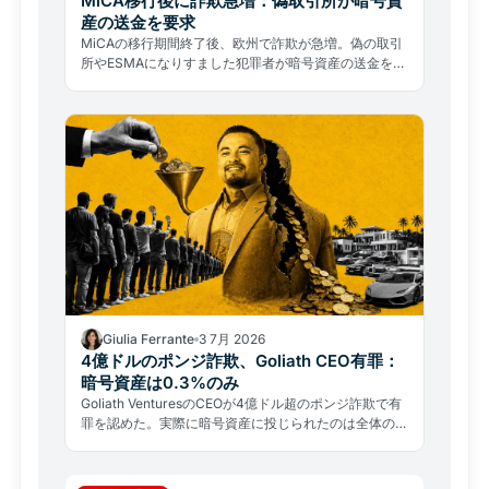
MiCA移行後に詐欺急増：偽取引所が暗号資
産の送金を要求
MiCAの移行期間終了後、欧州で詐欺が急増。偽の取引
所やESMAになりすました犯罪者が暗号資産の送金を要
求している。見分け方と対処法を解説。
Giulia Ferrante
3 7月 2026
4億ドルのポンジ詐欺、Goliath CEO有罪：
暗号資産は0.3%のみ
Goliath VenturesのCEOが4億ドル超のポンジ詐欺で有
罪を認めた。実際に暗号資産に投じられたのは全体の
0.3%のみ。FSA登録業者の確認など、日本の投資家が
今すぐ取るべき対策を解説する。