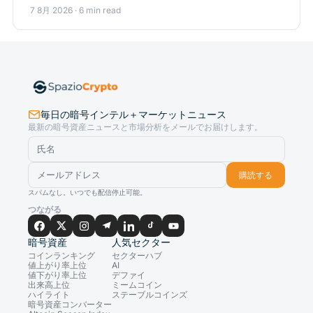
7 8月 2026 · 6 min read
毎日の暗号インテル＋マーケットニュース
最新の暗号資産ニュースと市場分析をメールでお届けします。
購読する
スパムなし。いつでも配信停止可能。
つながる
暗号資産
人気セクター
コインランキング
セクターハブ
値上がり率上位
AI
値下がり率上位
デファイ
出来高上位
ミームコイン
ハイライト
ステーブルコインズ
暗号資産コンバーター