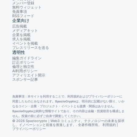
メンバー登録
無料ウィジェット
免責事項
RSSフィード
企業向け
広告掲載
メディアキット
企業を掲載
求人を掲載
イベントを掲載
プレスリリースを送る
透明性
編集ガイドライン
訂正ポリシー
倫理と独立性
AI利用ポリシー
アフィリエイト開示
スポンサー記事
免責事項：本サイトを利用することで、利用規約およびプライバシーポリシーに
同意したものとみなされます。SpazioCryptoは、明示的に記載がない限り、いか
なるコイン・企業・プロジェクト・イベントとも提携・関係はありません。
SpazioCryptoは純粋な情報サイトであり、その内容は金融・投資助言を構成しま
せん。投資の前に必ずご自身で調査してください。
© 2026 Spaziocrypto｜Web3 コミュニティ、テクノロジーの未来を探求
し、イノベーションと前進を推進します。. 全著作権所有。
利用規約
|
プライバシーポリシー