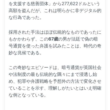
を支援する慈善団体」から277,622ドルという
高額を盗んだが、これは明らかに非デジタル的
な行為であった。
採用された手法はほぼ伝統的なものであったに
もかかわらず、この
67歳
の男が法廷で偽の暗
号通貨を使った弁護を試みたことは、時代の奇
妙な兆候である。
この奇妙なエピソードは、暗号通貨が英国社会
や法制度の最も伝統的な隅々にまで浸透し始
め、犯罪や弁護戦略を予想外の方法で変化させ
ていることを示す、理解しがたいとはいえ明確
な例となっている。