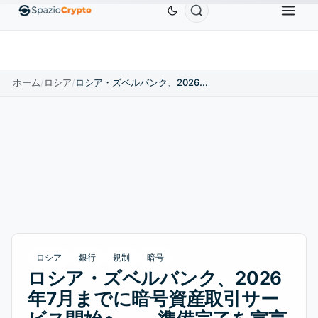
Ethereum
$1,880.58
Tether
$0.9991
BNB
$
↑1.10%
ETH
↑1.90%
USDT
↑0.00%
BNB
ホーム
/
ロシア
/
ロシア・ズベルバンク、2026年7月までに暗号資産取引サービス開始へ——準備完了を宣言
ロシア
銀行
規制
暗号
ロシア・ズベルバンク、2026
年7月までに暗号資産取引サー