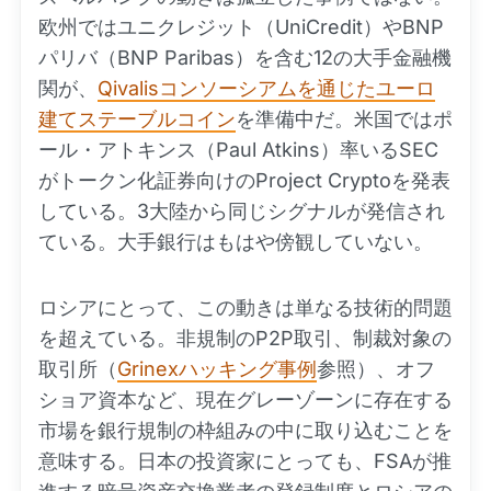
欧州ではユニクレジット（UniCredit）やBNP
パリバ（BNP Paribas）を含む12の大手金融機
関が、
Qivalisコンソーシアムを通じたユーロ
建てステーブルコイン
を準備中だ。米国ではポ
ール・アトキンス（Paul Atkins）率いるSEC
がトークン化証券向けのProject Cryptoを発表
している。3大陸から同じシグナルが発信され
ている。大手銀行はもはや傍観していない。
ロシアにとって、この動きは単なる技術的問題
を超えている。非規制のP2P取引、制裁対象の
取引所（
Grinexハッキング事例
参照）、オフ
ショア資本など、現在グレーゾーンに存在する
市場を銀行規制の枠組みの中に取り込むことを
意味する。日本の投資家にとっても、FSAが推