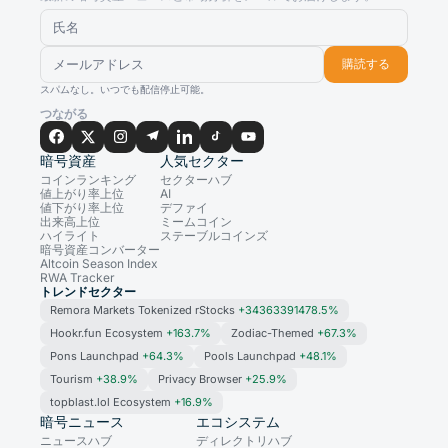
購読する
スパムなし。いつでも配信停止可能。
つながる
暗号資産
人気セクター
コインランキング
セクターハブ
値上がり率上位
AI
値下がり率上位
デファイ
出来高上位
ミームコイン
ハイライト
ステーブルコインズ
暗号資産コンバーター
Altcoin Season Index
RWA Tracker
トレンドセクター
Remora Markets Tokenized rStocks
+34363391478.5%
Hookr.fun Ecosystem
+163.7%
Zodiac-Themed
+67.3%
Pons Launchpad
+64.3%
Pools Launchpad
+48.1%
Tourism
+38.9%
Privacy Browser
+25.9%
topblast.lol Ecosystem
+16.9%
暗号ニュース
エコシステム
ニュースハブ
ディレクトリハブ