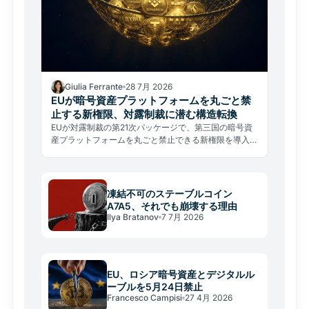
Giulia Ferrante
28 7月 2026
EUが暗号資産プラットフォームを丸ごと禁
止する新権限、対露制裁に潜む構造転換
EUが対露制裁の第21次パッケージで、第三国の暗号資
産プラットフォームを丸ごと禁止できる新権限を導入し
た。名指しリストから事業者単位の遮断へ、制裁の構造
が根本転換した。
凍結不可のステーブルコイン
A7A5、それでも崩壊する理由
Ilya Bratanov
7 7月 2026
EU、ロシア暗号資産とデジタルル
ーブルを5月24日禁止
Francesco Campisi
27 4月 2026