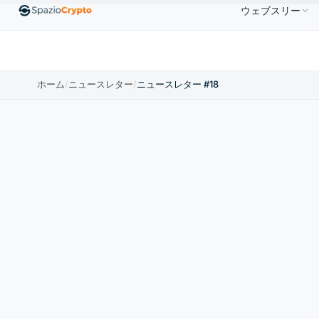
ウェブスリー
Ethereum
$1,880.58
Tether
$0.9991
BNB
$586.64
ETH
↑1.90%
USDT
↑0.00%
BNB
ホーム
/
ニュースレター
/
ニュースレター #18