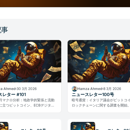
記事
a Ahmed
30 3月 2026
Hamza Ahmed
8 3月 2026
レター #101
ニュースレター100号
年3月マクロ分析：地政学的緊張と流動
暗号通貨：イタリア議会がビットコ
に立つビットコイン、ECBデジタル
ロックチェーンに関する調査を開始
、David Sacksの退任、
ハッカーや暴力的な攻撃が業界に警
Stop事例まで——暗号資産市場の重要
す。
総括します。