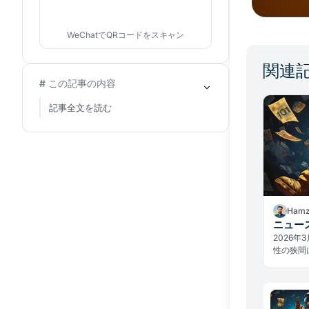
WeChatでQRコードをスキャン
関連
# この記事の内容
記事全文を読む
Hamz
ニュース
2026
性の狭間
ユーロ計画
Game
テーマを