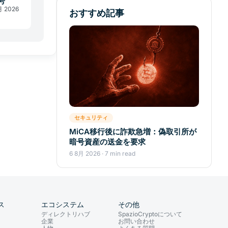
号
月 2026
おすすめ記事
セキュリティ
MiCA移行後に詐欺急増：偽取引所が
暗号資産の送金を要求
6 8月 2026 · 7 min read
ス
エコシステム
その他
ディレクトリハブ
SpazioCryptoについて
企業
お問い合わせ