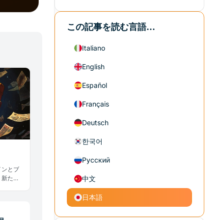
この記事を読む言語...
Italiano
English
Español
Français
Deutsch
한국어
Русский
インとブ
。新たな
中文
鐘を鳴ら
日本語