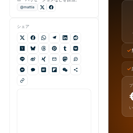
@mattia
シェア
プ
い