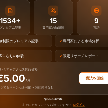
1534+
15
9
プレミアム記事
専門家の執筆陣
言語
無制限のプレミアム記事
専門家による市場分析
広告なしの体験
限定リサーチレポート
レミアムアクセス開始価格
€5.00
購読を開始
/月
つでもキャンセル可能 • 契約縛りなし
すでにアカウントをお持ちですか？
ログイン