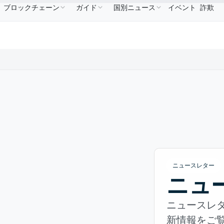
ブロックチェーン
ガイド
国別ニュース
イベント
詐欺
USDC
$0.9995
XRP
$1.09
Solana
$73.45
↑2.10%
USDC
↑0.00%
XRP
↑2.30%
SOL
↑
ニュースレター
ニュー
ニュースレタ
新情報をご