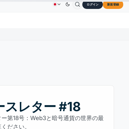
ログイン
新規登録
TRON
$0.3264
Dogecoin
$0.0707
Cardano
広告
お問い合わせ
会社概要
2.10%
TRX
↓0.30%
DOGE
↑2.40%
AD
スレター #18
ー第18号：Web3と暗号通貨の世界の最
覧ください。