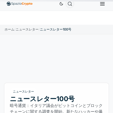
Ethereum
$1,880.58
Tether
$0.9991
BNB
$
↑1.10%
ETH
↑1.90%
USDT
↑0.00%
BNB
ホーム
/
ニュースレター
/
ニュースレター100号
ニュースレター
ニュースレター100号
暗号通貨：イタリア議会がビットコインとブロック
チェーンに関する調査を開始。新たなハッカーや暴