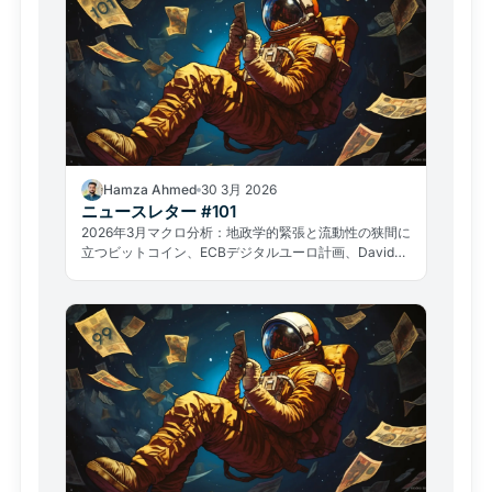
Hamza Ahmed
30 3月 2026
ニュースレター #101
2026年3月マクロ分析：地政学的緊張と流動性の狭間に
立つビットコイン、ECBデジタルユーロ計画、David
Sacksの退任、GameStop事例まで——暗号資産市場の
重要テーマを総括します。