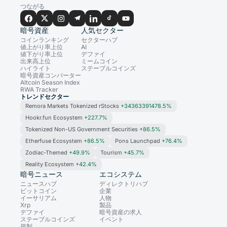
つながる
暗号資産
人気セクター
コインランキング
セクターハブ
値上がり率上位
AI
値下がり率上位
デファイ
出来高上位
ミームコイン
ハイライト
ステーブルコインズ
暗号資産コンバーター
Altcoin Season Index
RWA Tracker
トレンドセクター
Remora Markets Tokenized rStocks
+34363391478.5%
Hookr.fun Ecosystem
+227.7%
Tokenized Non-US Government Securities
+86.5%
Etherfuse Ecosystem
+86.5%
Pons Launchpad
+76.4%
Zodiac-Themed
+49.9%
Tourism
+45.7%
Reality Ecosystem
+42.4%
暗号ニュース
エコシステム
ニュースハブ
ディレクトリハブ
ビットコイン
企業
イーサリアム
人物
Xrp
製品
デファイ
暗号資産の求人
ステーブルコインズ
イベント
規制