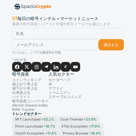
毎日の暗号インテル＋マーケットニュース
最新の暗号資産ニュースと市場分析をメールでお届けします。
購読する
スパムなし。いつでも配信停止可能。
つながる
暗号資産
人気セクター
コインランキング
セクターハブ
値上がり率上位
AI
値下がり率上位
デファイ
出来高上位
ミームコイン
ハイライト
ステーブルコインズ
暗号資産コンバーター
Altcoin Season Index
RWA Tracker
トレンドセクター
NFT Launchpad
+50.2%
Duck-Themed
+23.9%
Printr Launchpad
+18.7%
ST0x Ecosystem
+17.9%
Orynth Ecosystem
+17.4%
Privacy Browser
+16.4%