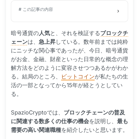
# この記事の内容
暗号通貨の
人気
と、それを検証する
ブロックチ
ェーン
は、
急上昇
している。数年前までは純粋
にニッチな関心事であったが、今日、暗号通貨
がお金、金融、財産といった日常的な概念の理
解方法をどのように変容させつつあるかがわか
る。結局のところ、
ビットコイン
が私たちの生
活の一部となってから15年が経とうとしてい
る。
SpazioCryptoでは、
ブロックチェーンの普及
に関連する数多くの仕事の機会
を説明し、
最も
需要の高い関連職種
を紹介したいと思います。