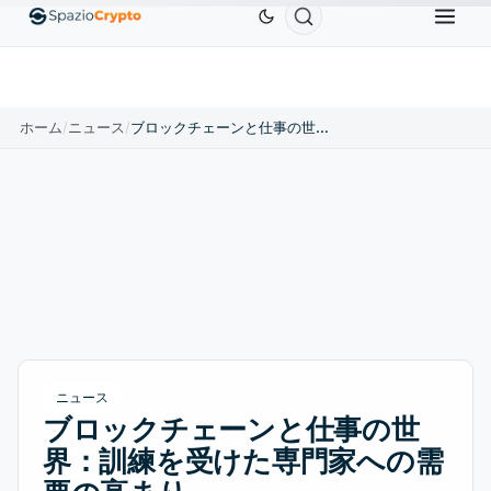
Ethereum
$1,880.58
Tether
$0.9991
BNB
$5
1.10%
ETH
↑1.90%
USDT
↑0.00%
BNB
ホーム
/
ニュース
/
ブロックチェーンと仕事の世界：訓練を受けた専門家への需要の高まり
ニュース
ブロックチェーンと仕事の世
界：訓練を受けた専門家への需