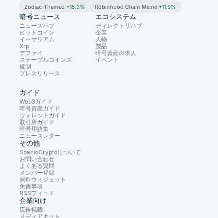
Zodiac-Themed
+15.3%
Robinhood Chain Meme
+11.9%
暗号ニュース
エコシステム
ニュースハブ
ディレクトリハブ
ビットコイン
企業
イーサリアム
人物
Xrp
製品
デファイ
暗号資産の求人
ステーブルコインズ
イベント
規制
プレスリリース
ガイド
Web3ガイド
暗号資産ガイド
ウォレットガイド
取引所ガイド
暗号用語集
ニュースレター
その他
SpazioCryptoについて
お問い合わせ
よくある質問
メンバー登録
無料ウィジェット
免責事項
RSSフィード
企業向け
広告掲載
メディアキット