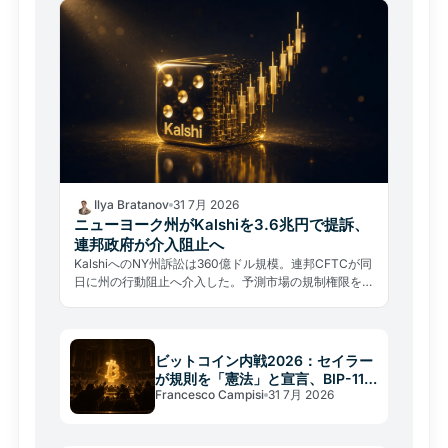
Ilya Bratanov
31 7月 2026
ニューヨーク州がKalshiを3.6兆円で提訴、
連邦政府が介入阻止へ
KalshiへのNY州訴訟は360億ドル規模。連邦CFTCが同
日に州の行動阻止へ介入した。予測市場の規制権限をめ
ぐる州対連邦の前例なき制度的衝突が始まった。
ビットコイン内戦2026：セイラー
が規則を「憲法」と宣言、BIP-110
Francesco Campisi
31 7月 2026
が焦点