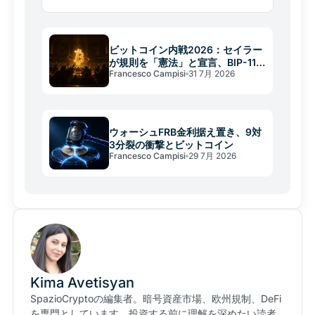
ぐる州対連邦の前例なき制度的衝突が始まった。
ビットコイン内戦2026：セイラー
が規則を「憲法」と宣言、BIP-110
Francesco Campisi
31 7月 2026
が焦点
ウォーシュFRB金利据え置き、9対
3分裂の衝撃とビットコイン
Francesco Campisi
29 7月 2026
Kima Avetisyan
SpazioCryptoの編集者。暗号資産市場、欧州規制、DeFi
を専門としています。投資する前に理解を深めたい読者