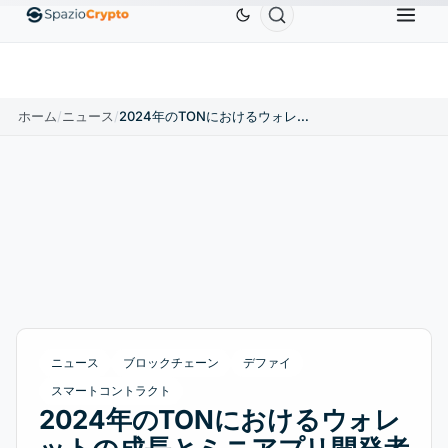
Ethereum
$1,880.58
Tether
$0.9991
BNB
$58
.10%
ETH
↑1.90%
USDT
↑0.00%
BNB
ホーム
/
ニュース
/
2024年のTONにおけるウォレットの成長とミニアプリ開発者の収益：フルレポート
ニュース
ブロックチェーン
デファイ
スマートコントラクト
2024年のTONにおけるウォレ