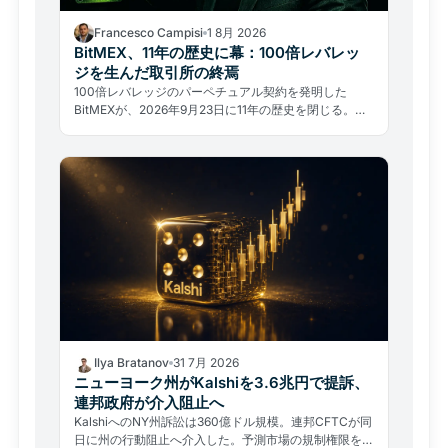
Francesco Campisi
1 8月 2026
BitMEX、11年の歴史に幕：100倍レバレッ
ジを生んだ取引所の終焉
100倍レバレッジのパーペチュアル契約を発明した
BitMEXが、2026年9月23日に11年の歴史を閉じる。ハ
ッキングではなく規制と法的過去が引導を渡した。
Ilya Bratanov
31 7月 2026
ニューヨーク州がKalshiを3.6兆円で提訴、
連邦政府が介入阻止へ
KalshiへのNY州訴訟は360億ドル規模。連邦CFTCが同
日に州の行動阻止へ介入した。予測市場の規制権限をめ