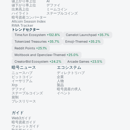
値上がり率上位
AI
値下がり率上位
デファイ
出来高上位
ミームコイン
ハイライト
ステーブルコインズ
暗号資産コンバーター
Altcoin Season Index
RWA Tracker
トレンドセクター
Time.fun Ecosystem
+132.8%
Camelot Launchpad
+35.7%
Tokenized Treasuries
+35.7%
Emoji-Themed
+35.2%
Reddit Points
+25.1%
Moltbook and Openclaw-Themed
+25.0%
CreatorBid Ecosystem
+24.2%
Arcade Games
+23.5%
暗号ニュース
エコシステム
ニュースハブ
ディレクトリハブ
ビットコイン
企業
イーサリアム
人物
Xrp
製品
デファイ
暗号資産の求人
ステーブルコインズ
イベント
規制
プレスリリース
ガイド
Web3ガイド
暗号資産ガイド
ウォレットガイド