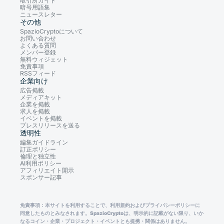
取引所ガイド
暗号用語集
ニュースレター
その他
SpazioCryptoについて
お問い合わせ
よくある質問
メンバー登録
無料ウィジェット
免責事項
RSSフィード
企業向け
広告掲載
メディアキット
企業を掲載
求人を掲載
イベントを掲載
プレスリリースを送る
透明性
編集ガイドライン
訂正ポリシー
倫理と独立性
AI利用ポリシー
アフィリエイト開示
スポンサー記事
免責事項：本サイトを利用することで、利用規約およびプライバシーポリシーに
同意したものとみなされます。SpazioCryptoは、明示的に記載がない限り、いか
なるコイン・企業・プロジェクト・イベントとも提携・関係はありません。