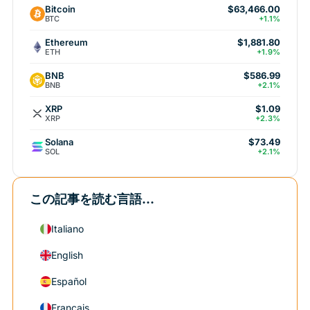
Bitcoin
$63,466.00
BTC
+1.1%
Ethereum
$1,881.80
ETH
+1.9%
BNB
$586.99
BNB
+2.1%
XRP
$1.09
XRP
+2.3%
Solana
$73.49
SOL
+2.1%
この記事を読む言語...
Italiano
English
Español
Français