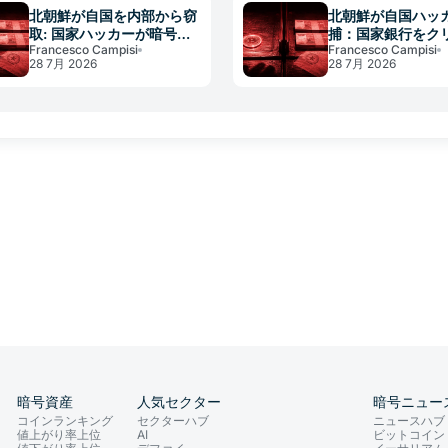
北朝鮮が自国を内部から窃
北朝鮮が自国ハッ
取: 国家ハッカーが暗号資
捕：国家銀行をク
Francesco Campisi
Francesco Campisi
産で体制銀行を狙う
不正送金
28 7月 2026
28 7月 2026
暗号資産
人気セクター
暗号ニュー
コインランキング
セクターハブ
ニュースハブ
値上がり率上位
AI
ビットコイン