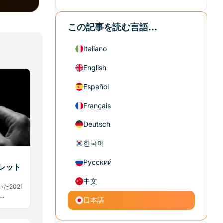
この記事を読む言語...
Italiano
English
Español
Français
Deutsch
한국어
Русский
ォレット
中文
た2021
日本語
8,900
何をすべ