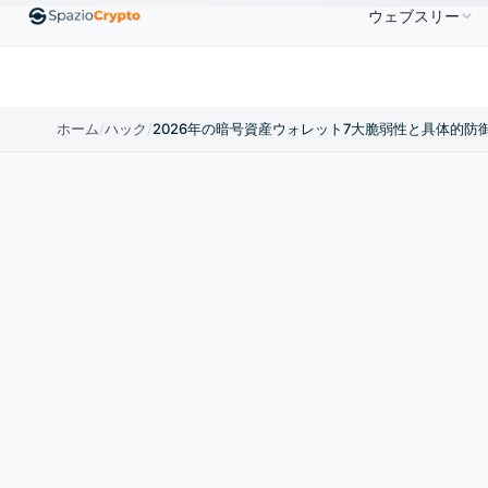
ウェブスリー
0
Ethereum
$1,880.58
Tether
$0.9991
BNB
↑1.10%
ETH
↑1.90%
USDT
↑0.00%
BNB
ホーム
/
ハック
/
2026年の暗号資産ウォレット7大脆弱性と具体的防