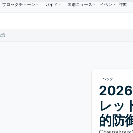
ブロックチェーン
ガイド
国別ニュース
イベント
詐欺
$586.64
USDC
$0.9995
XRP
$1.09
Solana
↑2.10%
USDC
↑0.00%
XRP
↑2.30%
SOL
御策
ハック
20
レッ
的防
Chainal