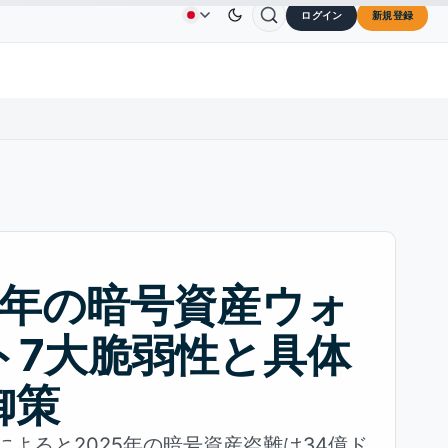
ログイン
新規登録
$73.45
TRON
$0.3264
Dogecoin
$0.0707
Ca
広告
お問い合わせ
会社概要
↑2.10%
TRX
↓0.30%
DOGE
↑2.40%
26年の暗号資産ウォ
ト7大脆弱性と具体
御策
ysisによると2025年の暗号資産盗難は34億ド