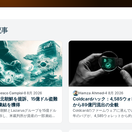
記事
cesco Campisi
8 8月 2026
Hamza Ahmed
4 8月 2026
tが北朝鮮を提訴、15億ドル盗難
Coldcardハック：4,585ウ
凍結を獲得
から89億円流出の全貌
が北朝鮮とLazarusグループを15億ドル
Coldcardのファームウェアに潜んでい
訴し、米裁判所が資産の一部凍結を
年のバグが、4,585ウォレットから約
ブロックチェーンの追跡可能性が国
1,367BTCを流出させた。被害総額は約
も通用する新たな法的手段を生んで
万ドル。誰がリスクにさらされ、今
きか。