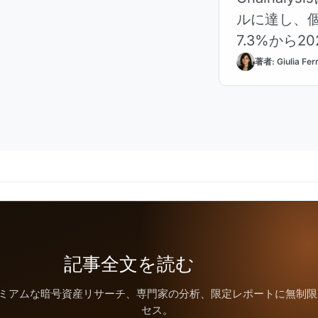
ルに達し、個
7.3%から
著者: Giulia Fer
記事全文を読む
ミアムな暗号資産リサーチ、専門家の分析、限定レポートに無制限
セス。