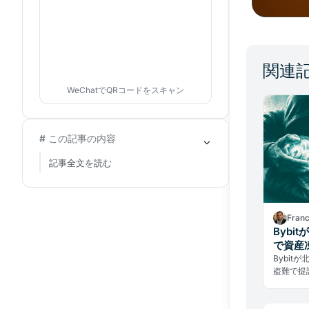
関連
WeChatでQRコードをスキャン
# この記事の内容
記事全文を読む
Fran
Bybi
で資産
Bybit
盗難で提
命じた。
家犯罪に
いる。