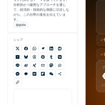
分析的かつ厳密なアプローチを通じ
て、経済的・技術的な側面に注目しな
がら、この分野の進化を伝えていま
す。
@giulia
シェア
プ
い