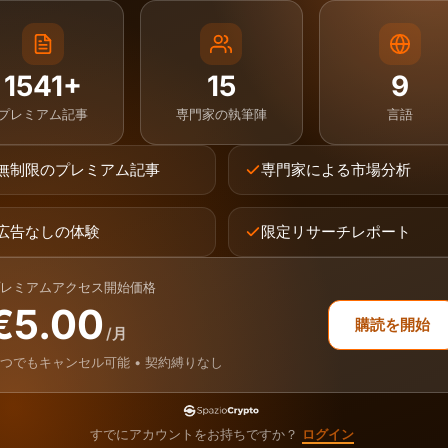
1541+
15
9
プレミアム記事
専門家の執筆陣
言語
無制限のプレミアム記事
専門家による市場分析
広告なしの体験
限定リサーチレポート
レミアムアクセス開始価格
€5.00
購読を開始
/月
つでもキャンセル可能 • 契約縛りなし
すでにアカウントをお持ちですか？
ログイン