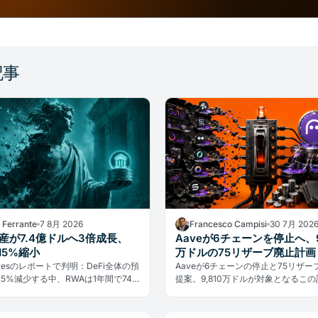
記事
a Ferrante
7 8月 2026
Francesco Campisi
30 7月 202
産が7.4億ドルへ3倍成長、
Aaveが6チェーンを停止へ、9
は15%縮小
万ドルの75リザーブ廃止計画
haresのレポートで判明：DeFi全体の預
Aaveが6チェーンの停止と75リザー
5%減少する中、RWAは1年間で74
提案。9,810万ドルが対象となるこ
と3倍超に拡大。次のDeFiは国債で
DeFiにおけるマルチチェーン戦略の
るかもしれない。
示す。