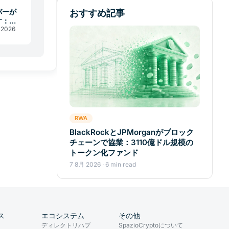
バーが
おすすめ記事
す：
 2026
VM脆弱性
RWA
BlackRockとJPMorganがブロック
チェーンで協業：3110億ドル規模の
トークン化ファンド
7 8月 2026 · 6 min read
ス
エコシステム
その他
ディレクトリハブ
SpazioCryptoについて