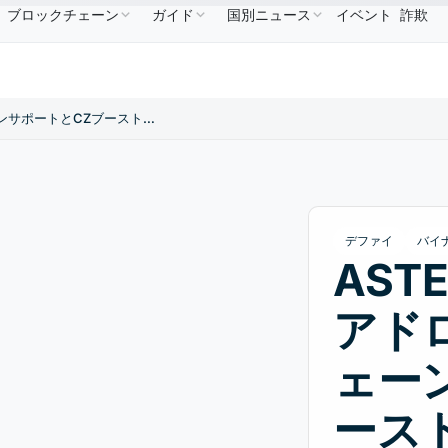
ブロックチェーン
ガイド
国別ニュース
イベント
詐欺
$1.09
Solana
$73.45
TRON
$0.3264
Dogeco
XRP
↑2.30%
SOL
↑2.10%
TRX
↓0.30%
ASTER（元APX）、エアドロップ後にBNBチェーンサポートとCZブーストで大爆発
デファイ
バイ
AST
アド
ェー
ース