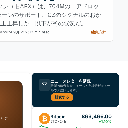
ークン（旧APX）は、704Mのエアドロッ
ェーンのサポート、CZのシグナルのおか
以上上昇した。以下がその状況だ。
24 9月 2025
2 min read
編集方針
nson
ニュースレターを購読
最新の暗号資産ニュースと市場分析をメー
ルでお届けします。
購読する
$63,466.00
Bitcoin
₿
アク
BTC · 24h
+1.10%