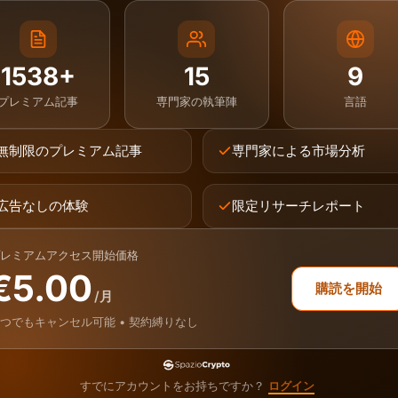
1538+
15
9
プレミアム記事
専門家の執筆陣
言語
無制限のプレミアム記事
専門家による市場分析
広告なしの体験
限定リサーチレポート
レミアムアクセス開始価格
€5.00
購読を開始
/月
つでもキャンセル可能 • 契約縛りなし
すでにアカウントをお持ちですか？
ログイン