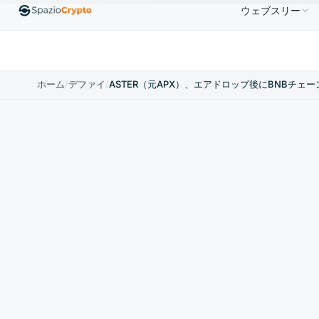
ウェブスリー
$0.9991
BNB
$586.64
USDC
$0.9995
XRP
DT
↑0.00%
BNB
↑2.10%
USDC
↑0.00%
ホーム
/
デファイ
/