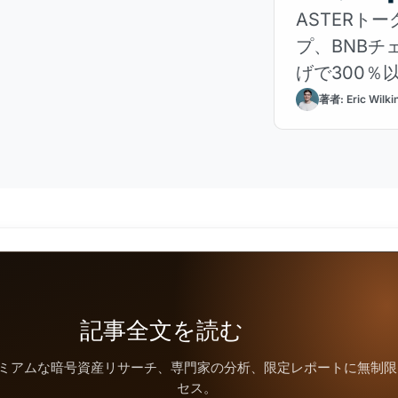
ASTERト
プ、BNBチ
げで300％
著者: Eric Wilki
記事全文を読む
ミアムな暗号資産リサーチ、専門家の分析、限定レポートに無制限
セス。