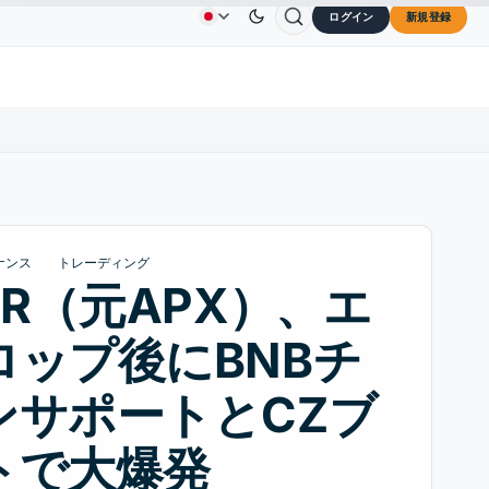
ログイン
新規登録
in
$0.0707
Cardano
$0.1891
Chainlink
$8.37
広告
お問い合わせ
会社概要
DOGE
↑2.40%
ADA
↑9.30%
LINK
↑3.7
ナンス
トレーディング
ER（元APX）、エ
ロップ後にBNBチ
ンサポートとCZブ
トで大爆発