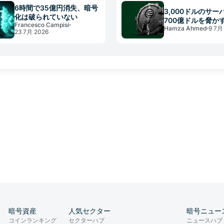
6時間で35億円消失、暗号
3,000ドルのサー
化は破られていない
700億ドルを脅か
Francesco Campisi
Hamza Ahmed
9 7月
AptosのMove 
23 7月 2026
暗号資産
人気セクター
暗号ニュー
コインランキング
セクターハブ
ニュースハブ