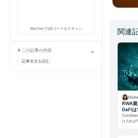
WeChatでQRコードをスキャン
関連
# この記事の内容
記事全文を読む
Giuli
RWA資
DeFi
CoinS
け入れが1
億ドルへ
構築され