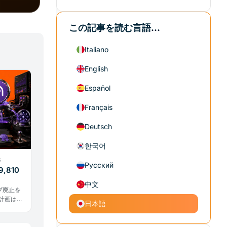
この記事を読む言語...
Italiano
English
Español
Français
Deutsch
한국어
6
Русский
,810
中文
ブ廃止を
の計画は、
日本語
転換点を