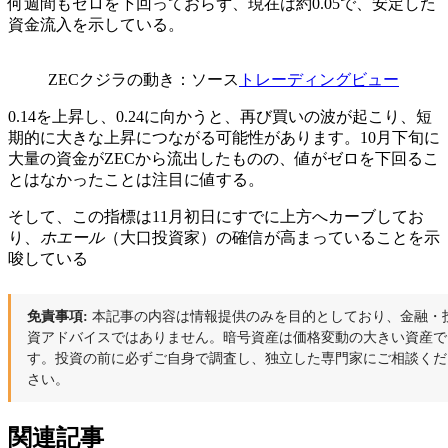
何週間もゼロを下回っておらず、現在は約0.05で、安定した
資金流入を示している。
ZECクジラの動き：ソース
トレーディングビュー
0.14を上昇し、0.24に向かうと、再び買いの波が起こり、短
期的に大きな上昇につながる可能性があります。10月下旬に
大量の資金がZECから流出したものの、値がゼロを下回るこ
とはなかったことは注目に値する。
そして、この指標は11月初日にすでに上方へカーブしてお
り、
ホエール
（大口投資家）の確信が高まっていることを示
唆している
免責事項:
本記事の内容は情報提供のみを目的としており、金融・
資アドバイスではありません。暗号資産は価格変動の大きい資産で
す。投資の前に必ずご自身で調査し、独立した専門家にご相談くだ
さい。
関連記事