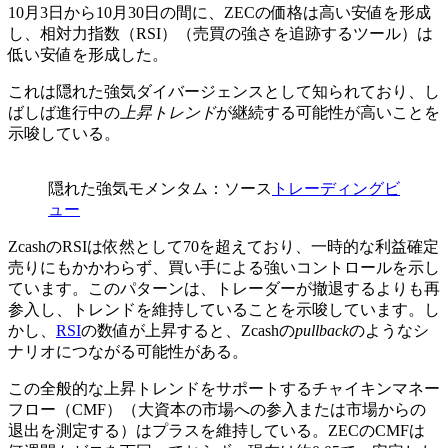
10月3日から10月30日の間に、ZECの価格は高い安値を形成
し、相対力指数（RSI）（売買の強さを追跡するツール）は
低い安値を形成した。
これは隠れた強気ダイバージェンスとして知られており、し
ばしば進行中の
上昇トレンド
が継続する可能性が高いことを
示唆している。
隠れた強気モメンタム：ソース
トレーディングビ
ュー
ZcashのRSIは依然として70を超えており、一時的な利益確定
売りにもかかわらず、買い手による強いコントロールを示し
ています。このパターンは、トレーダーが撤退するよりも再
参入し、トレンドを維持していることを示唆しています。し
かし、
RSI
の数値が上昇すると、Zcashの
pullback
のようなシ
ナリオにつながる可能性がある。
この全般的な上昇トレンドをサポートするチャイキンマネー
フロー（CMF）（大資本の市場への参入または市場からの
退出を測定する）はプラスを維持している。ZECのCMFは