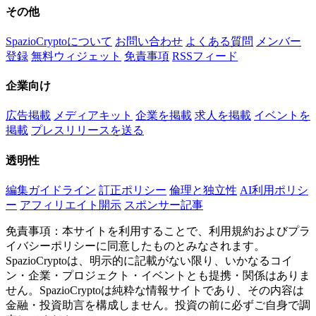
その他
SpazioCryptoについて
お問い合わせ
よくある質問
メンバー
登録
無料ウィジェット
免責事項
RSSフィード
企業向け
広告掲載
メディアキット
企業を掲載
求人を掲載
イベントを
掲載
プレスリリースを送る
透明性
編集ガイドライン
訂正ポリシー
倫理と独立性
AI利用ポリシ
ー
アフィリエイト開示
スポンサー記事
免責事項：本サイトを利用することで、利用規約およびプラ
イバシーポリシーに同意したものとみなされます。
SpazioCryptoは、明示的に記載がない限り、いかなるコイ
ン・企業・プロジェクト・イベントとも提携・関係はありま
せん。SpazioCryptoは純粋な情報サイトであり、その内容は
金融・投資助言を構成しません。投資の前に必ずご自身で調