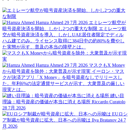
Hamza Ahmed
29 7月 2026
エミレーツ航空が
暗号資産決済を開始、しかし2つの重大な制限
エミレーツ航
空が暗号資産決済を導入、しかしUAE居住者限定でディル
ハム建てのみ。ライセンス取得に384日中の約80%を費やし
た実態が示す、普及の本当の障壁とは。
Hamza Ahmed
29 7月 2026
マスクもX Money
から暗号資産を除外：大衆普及が示す現実
イーロン・マス
クが決済アプリ「X Money」を暗号資産なしでリリースし
た。年利6%の法定通貨サービスが示す、大衆普及の厳しい
現実とは。
縫い目
理論：暗号資産の価値が本当に消える場所
Riccardo Curatolo
28 7月 2026
EUロシ
ア制裁が暗号資産に拡大、日本への示唆は
Ilya Bratanov
24 7
月 2026