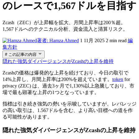
のレースで1,567ドルを目指す
Zcash（ZEC）が上昇幅を拡大、月間上昇率は200％超。
1,567ドルへのテクニカル分析、資金流入と清算リスク。
著者: Hamza Ahmed
1 11月 2025
2 min read
編
集方針
# この記事の内容
隠れた強気ダイバージェンスがZcashの上昇を維持
Zcashの価格は爆発的な上昇を続けており、今日の取引で
14%上昇し、月間上昇率は200%を超えています。
token
for
privacy (ZEC) は、過去3ヶ月で1,130%以上急騰しており、市
場で最も顕著な上昇の1つとなっています。
指標は引き続き強気の
勢い
を示唆していますが、レバレッジ
の高い取引は、1.567ドルを含む、より高い目標への道を作
る可能性があります。
隠れた強気ダイバージェンスがZcashの上昇を維持