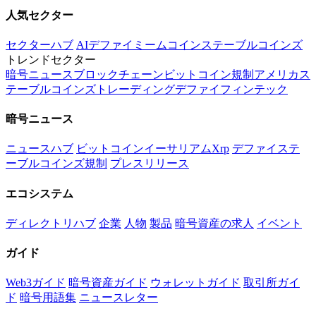
人気セクター
セクターハブ
AI
デファイ
ミームコイン
ステーブルコインズ
トレンドセクター
暗号
ニュース
ブロックチェーン
ビットコイン
規制
アメリカ
ス
テーブルコインズ
トレーディング
デファイ
フィンテック
暗号ニュース
ニュースハブ
ビットコイン
イーサリアム
Xrp
デファイ
ステ
ーブルコインズ
規制
プレスリリース
エコシステム
ディレクトリハブ
企業
人物
製品
暗号資産の求人
イベント
ガイド
Web3ガイド
暗号資産ガイド
ウォレットガイド
取引所ガイ
ド
暗号用語集
ニュースレター