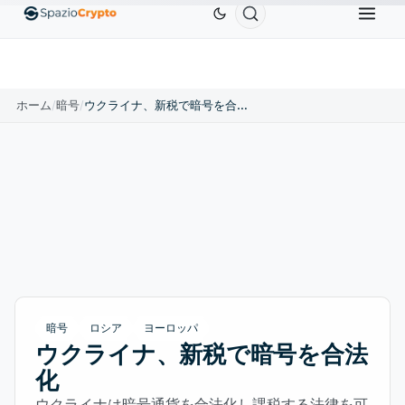
Ethereum
$1,880.58
Tether
$0.9991
BNB
$
↑1.10%
ETH
↑1.90%
USDT
↑0.00%
BNB
ホーム
/
暗号
/
ウクライナ、新税で暗号を合法化
暗号
ロシア
ヨーロッパ
ウクライナ、新税で暗号を合法
化
ウクライナは暗号通貨を合法化し課税する法律を可