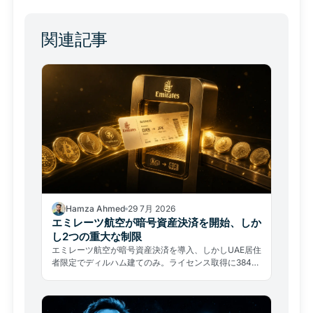
関連記事
Hamza Ahmed
29 7月 2026
エミレーツ航空が暗号資産決済を開始、しか
し2つの重大な制限
エミレーツ航空が暗号資産決済を導入、しかしUAE居住
者限定でディルハム建てのみ。ライセンス取得に384日
中の約80%を費やした実態が示す、普及の本当の障壁
とは。