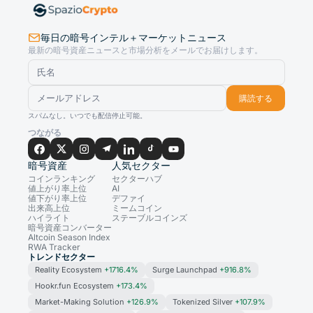
毎日の暗号インテル＋マーケットニュース
最新の暗号資産ニュースと市場分析をメールでお届けします。
購読する
スパムなし。いつでも配信停止可能。
つながる
暗号資産
人気セクター
コインランキング
セクターハブ
値上がり率上位
AI
値下がり率上位
デファイ
出来高上位
ミームコイン
ハイライト
ステーブルコインズ
暗号資産コンバーター
Altcoin Season Index
RWA Tracker
トレンドセクター
Reality Ecosystem
+1716.4%
Surge Launchpad
+916.8%
Hookr.fun Ecosystem
+173.4%
Market-Making Solution
+126.9%
Tokenized Silver
+107.9%