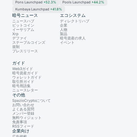
Pons Launchpad
+52.3%
Pools Launchpad
+44.2%
Kumbaya Launchpad
+41.8%
暗号ニュース
エコシステム
ニュースハブ
ディレクトリハブ
ビットコイン
企業
イーサリアム
人物
Xrp
製品
デファイ
暗号資産の求人
ステーブルコインズ
イベント
規制
プレスリリース
ガイド
Web3ガイド
暗号資産ガイド
ウォレットガイド
取引所ガイド
暗号用語集
ニュースレター
その他
SpazioCryptoについて
お問い合わせ
よくある質問
メンバー登録
無料ウィジェット
免責事項
RSSフィード
企業向け
広告掲載