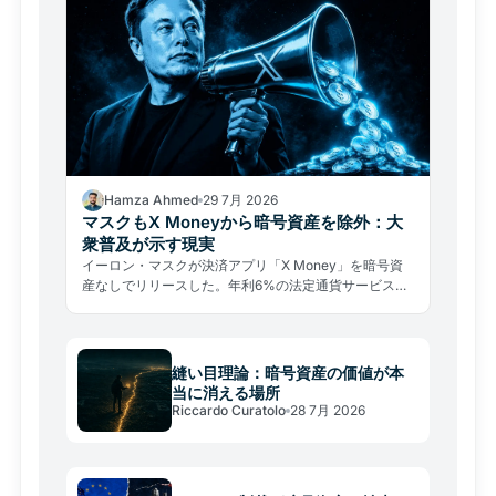
Hamza Ahmed
29 7月 2026
マスクもX Moneyから暗号資産を除外：大
衆普及が示す現実
イーロン・マスクが決済アプリ「X Money」を暗号資
産なしでリリースした。年利6%の法定通貨サービスが
示す、大衆普及の厳しい現実とは。
縫い目理論：暗号資産の価値が本
当に消える場所
Riccardo Curatolo
28 7月 2026