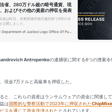
法省、280万ドル超の暗号通貨、現
、およびその他の資産の押収を発表
法省は昨日、米東部連邦地方裁判所で6件の令
を公開しました。
Department of Justice Logo Office Of Public Affairs
ksandrovich Antropenko
の逮捕状に関する6つの捜索令
、現金7万ドルと高級車を押収した。
ると、これらの資産はランサムウェアの資金に関連し
益は
国際的な警察活動で2023年に押収された
ChipMixe
ビスを通じて資金洗浄された
とされています。