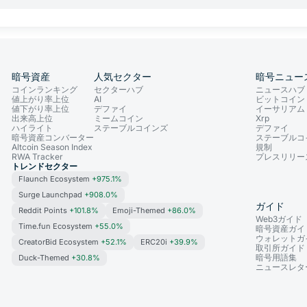
暗号資産
人気セクター
暗号ニュー
コインランキング
セクターハブ
ニュースハブ
値上がり率上位
AI
ビットコイン
値下がり率上位
デファイ
イーサリアム
出来高上位
ミームコイン
Xrp
ハイライト
ステーブルコインズ
デファイ
暗号資産コンバーター
ステーブルコ
Altcoin Season Index
規制
RWA Tracker
プレスリリー
トレンドセクター
Flaunch Ecosystem
+975.1%
Surge Launchpad
+908.0%
ガイド
Reddit Points
+101.8%
Emoji-Themed
+86.0%
Web3ガイド
Time.fun Ecosystem
+55.0%
暗号資産ガイ
ウォレットガ
CreatorBid Ecosystem
+52.1%
ERC20i
+39.9%
取引所ガイド
暗号用語集
Duck-Themed
+30.8%
ニュースレタ