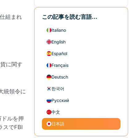
に仕組まれ
この記事を読む言語...
Italiano
English
Español
通貨に関す
Français
Deutsch
한국어
大統領令に
Русский
中文
万ドルを押
日本語
スでFBI