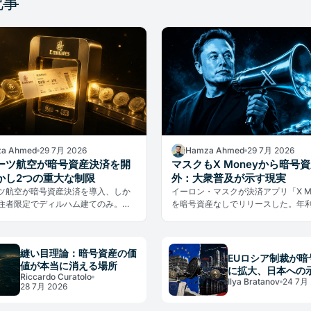
記事
a Ahmed
29 7月 2026
Hamza Ahmed
29 7月 2026
ーツ航空が暗号資産決済を開
マスクもX Moneyから暗号
かし2つの重大な制限
外：大衆普及が示す現実
ツ航空が暗号資産決済を導入、しか
イーロン・マスクが決済アプリ「X Mo
居住者限定でディルハム建てのみ。ラ
を暗号資産なしでリリースした。年利
取得に384日中の約80%を費やした
定通貨サービスが示す、大衆普及の
す、普及の本当の障壁とは。
実とは。
縫い目理論：暗号資産の価
EUロシア制裁が暗
値が本当に消える場所
に拡大、日本への
Riccardo Curatolo
Ilya Bratanov
24 7月 
28 7月 2026