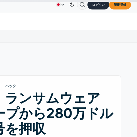
ログイン
新規登録
$73.45
TRON
$0.3264
Dogecoin
$0.0707
C
広告
お問い合わせ
会社概要
L
↑2.10%
TRX
↓0.30%
DOGE
↑2.40%
ハック
、ランサムウェア
ープから280万ドル
号を押収