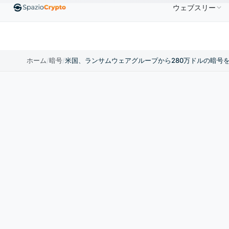
ウェブスリー
00
Ethereum
$1,880.58
Tether
$0.9991
BNB
↑1.10%
ETH
↑1.90%
USDT
↑0.00%
BN
ホーム
/
暗号
/
米国、ランサムウェアグループから280万ドルの暗号