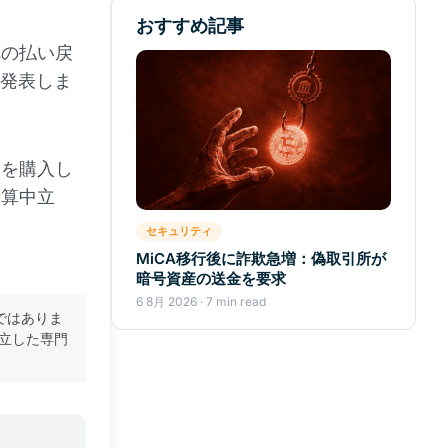
おすすめ記事
への払い戻
発表しま
ンを購入し
予算中立
セキュリティ
MiCA移行後に詐欺急増：偽取引所が
暗号資産の送金を要求
6 8月 2026 · 7 min read
ではありま
立した専門