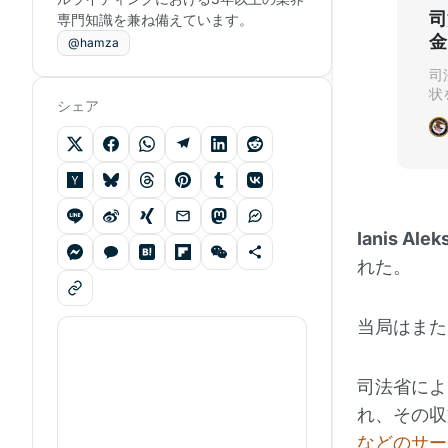
司
専門知識を兼ね備えています。
金
@hamza
司
状
シェア
Ianis Ale
れた。
当局はまた
司法省によ
れ、その収
などのサー