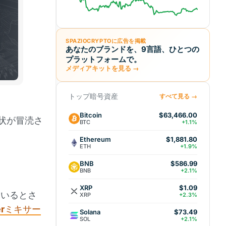
SPAZIOCRYPTOに広告を掲載
あなたのブランドを、9言語、ひとつの
プラットフォームで。
メディアキットを見る →
トップ暗号資産
すべて見る →
Bitcoin
$63,466.00
状が冒涜さ
BTC
+1.1%
Ethereum
$1,881.80
ETH
+1.9%
BNB
$586.99
BNB
+2.1%
XRP
$1.09
ているとさ
XRP
+2.3%
r
ミキサー
Solana
$73.49
SOL
+2.1%