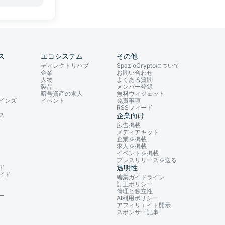
ス
エコシステム
その他
ディレクトリハブ
SpazioCryptoについて
企業
お問い合わせ
人物
よくある質問
製品
メンバー登録
暗号資産の求人
無料ウィジェット
インズ
イベント
免責事項
RSSフィード
ス
企業向け
広告掲載
メディアキット
企業を掲載
求人を掲載
イベントを掲載
プレスリリースを送る
透明性
ド
イド
編集ガイドライン
訂正ポリシー
倫理と独立性
ー
AI利用ポリシー
アフィリエイト開示
スポンサー記事