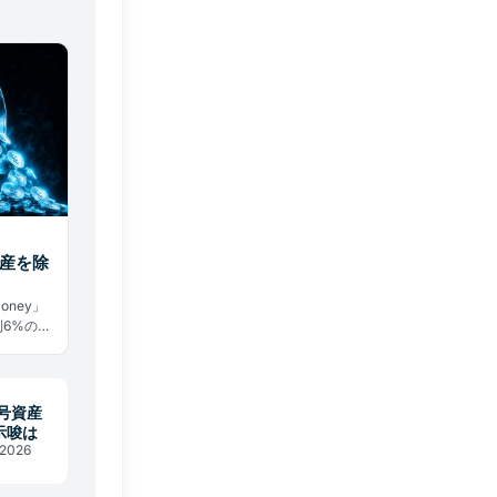
資産を除
ney」
6%の法
厳しい現
号資産
示唆は
2026