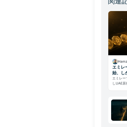
関連
Hamz
エミレ
始、し
エミレー
しUAE
イセンス
実態が示