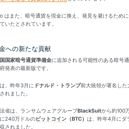
penko はまた、暗号通貨を現金に換え、発見を避けるため
ていたとされています。
金への新たな貢献
国国家暗号通貨準備金
に追加される可能性のある暗号
府発表の最新版です。
は、昨年3月に
ドナルド・トランプ
前大統領が署名した
されました。
法省は、ランサムウェアグループ
BlackSuit
から約100
に240万ドルの
ビットコイン
（BTC）
は、昨年4月にダラ
収されました。