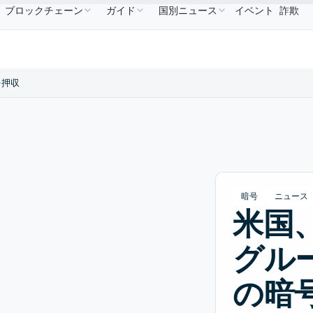
ブロックチェーン
ガイド
国別ニュース
イベント
詐欺
$586.64
USDC
$0.9995
XRP
$1.09
Solana
B
↑2.10%
USDC
↑0.00%
XRP
↑2.30%
SO
を押収
暗号
ニュース
米国
グル
の暗