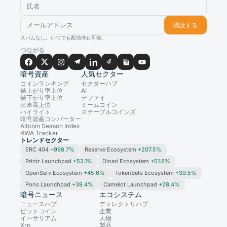
購読する
スパムなし。いつでも配信停止可能。
つながる
暗号資産
人気セクター
コインランキング
セクターハブ
値上がり率上位
AI
値下がり率上位
デファイ
出来高上位
ミームコイン
ハイライト
ステーブルコインズ
暗号資産コンバーター
Altcoin Season Index
RWA Tracker
トレンドセクター
ERC 404
+998.7%
Reserve Ecosystem
+207.5%
Printr Launchpad
+53.1%
Dinari Ecosystem
+51.8%
OpenServ Ecosystem
+45.6%
TokenSets Ecosystem
+39.5%
Pons Launchpad
+39.4%
Camelot Launchpad
+28.4%
暗号ニュース
エコシステム
ニュースハブ
ディレクトリハブ
ビットコイン
企業
イーサリアム
人物
Xrp
製品