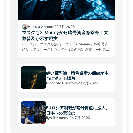
Hamza Ahmed
29 7月 2026
マスクもX Moneyから暗号資産を除外：大
衆普及が示す現実
イーロン・マスクが決済アプリ「X Money」を暗号資
産なしでリリースした。年利6%の法定通貨サービスが
示す、大衆普及の厳しい現実とは。
縫い目理論：暗号資産の価値が本
当に消える場所
Riccardo Curatolo
28 7月 2026
EUロシア制裁が暗号資産に拡大、
日本への示唆は
Ilya Bratanov
24 7月 2026