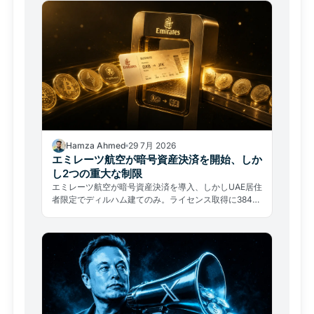
Hamza Ahmed
29 7月 2026
エミレーツ航空が暗号資産決済を開始、しか
し2つの重大な制限
エミレーツ航空が暗号資産決済を導入、しかしUAE居住
者限定でディルハム建てのみ。ライセンス取得に384日
中の約80%を費やした実態が示す、普及の本当の障壁
とは。