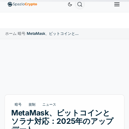
Ethereum
$1,880.58
Tether
$0.9991
BNB
$586
10%
ETH
↑1.90%
USDT
↑0.00%
BNB
ホーム
/
暗号
/
MetaMask、ビットコインとソラナ対応：2025年のアップデート
暗号
規制
ニュース
MetaMask、ビットコインと
ソラナ対応：2025年のアップ