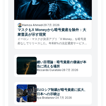
Hamza Ahmed
29 7月 2026
マスクもX Moneyから暗号資産を除外：大
衆普及が示す現実
イーロン・マスクが決済アプリ「X Money」を暗号資
産なしでリリースした。年利6%の法定通貨サービスが
示す、大衆普及の厳しい現実とは。
縫い目理論：暗号資産の価値が本
当に消える場所
Riccardo Curatolo
28 7月 2026
EUロシア制裁が暗号資産に拡大、
日本への示唆は
Ilya Bratanov
24 7月 2026