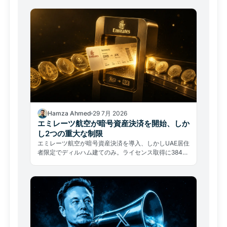
Hamza Ahmed
29 7月 2026
エミレーツ航空が暗号資産決済を開始、しか
し2つの重大な制限
エミレーツ航空が暗号資産決済を導入、しかしUAE居住
者限定でディルハム建てのみ。ライセンス取得に384日
中の約80%を費やした実態が示す、普及の本当の障壁
とは。