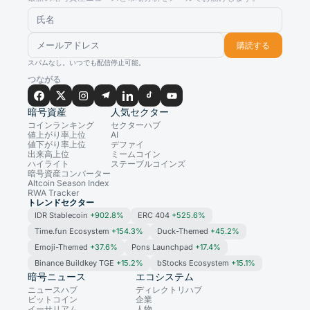
購読する
スパムなし。いつでも配信停止可能。
つながる
暗号資産
人気セクター
コインランキング
セクターハブ
値上がり率上位
AI
値下がり率上位
デファイ
出来高上位
ミームコイン
ハイライト
ステーブルコインズ
暗号資産コンバーター
Altcoin Season Index
RWA Tracker
トレンドセクター
IDR Stablecoin
+902.8%
ERC 404
+525.6%
Time.fun Ecosystem
+154.3%
Duck-Themed
+45.2%
Emoji-Themed
+37.6%
Pons Launchpad
+17.4%
Binance Buildkey TGE
+15.2%
bStocks Ecosystem
+15.1%
暗号ニュース
エコシステム
ニュースハブ
ディレクトリハブ
ビットコイン
企業
イーサリアム
人物