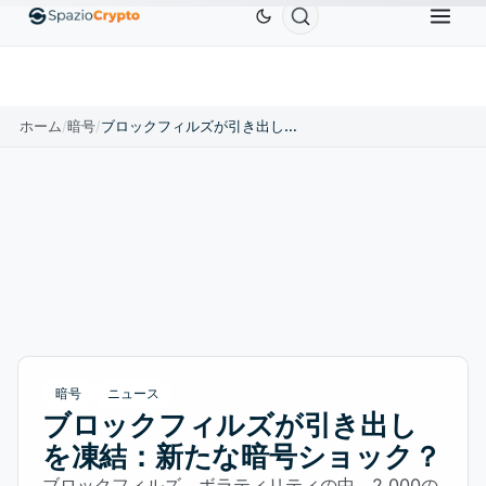
Ethereum
$1,880.58
Tether
$0.9991
BNB
$58
10%
ETH
↑1.90%
USDT
↑0.00%
BNB
ホーム
/
暗号
/
ブロックフィルズが引き出しを凍結：新たな暗号ショック？
暗号
ニュース
ブロックフィルズが引き出し
を凍結：新たな暗号ショック？
ブロックフィルズ、ボラティリティの中、2,000の