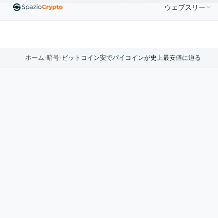
ウェブスリー
00
Ethereum
$1,880.58
Tether
$0.9991
BNB
↑1.10%
ETH
↑1.90%
USDT
↑0.00%
BNB
ホーム
/
暗号
/
ビットコイン安でパイコインが史上最安値に迫る