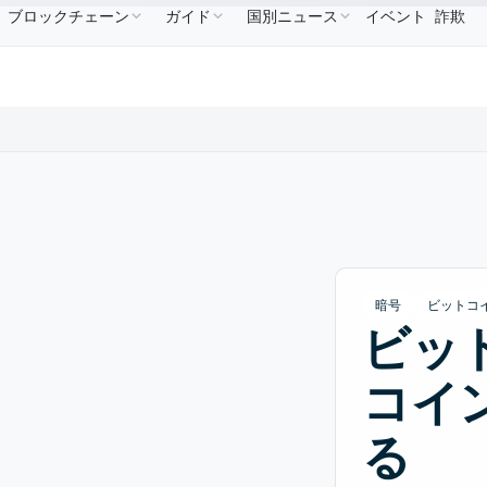
ブロックチェーン
ガイド
国別ニュース
イベント
詐欺
$586.64
USDC
$0.9995
XRP
$1.09
Solana
↑2.10%
USDC
↑0.00%
XRP
↑2.30%
SO
暗号
ビットコ
ビッ
コイ
る