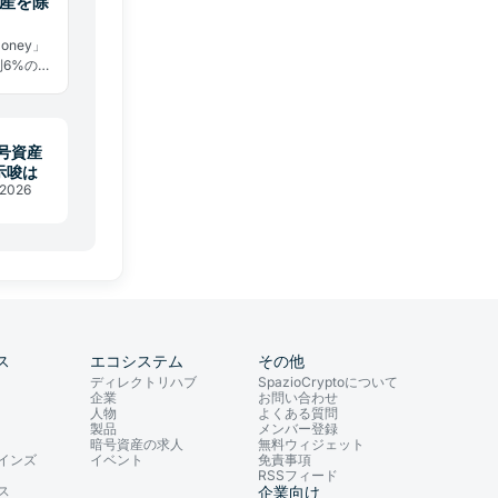
資産を除
ney」
6%の法
厳しい現
号資産
示唆は
2026
ス
エコシステム
その他
ディレクトリハブ
SpazioCryptoについて
企業
お問い合わせ
人物
よくある質問
製品
メンバー登録
暗号資産の求人
無料ウィジェット
インズ
イベント
免責事項
RSSフィード
ス
企業向け