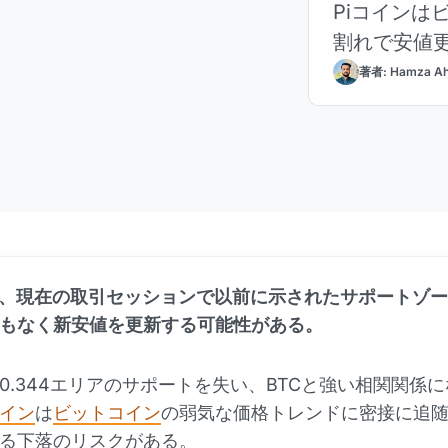
Piコインは
割れで安値
著者: Hamza A
は、現在の取引セッションで以前に示されたサポートゾ
もなく新安値を更新する可能性がある。
0.344エリアのサポートを失い、BTCと強い相関関係
イン
は
ビットコイン
の弱気な価格トレンドに密接に追
る下落のリスクがある。