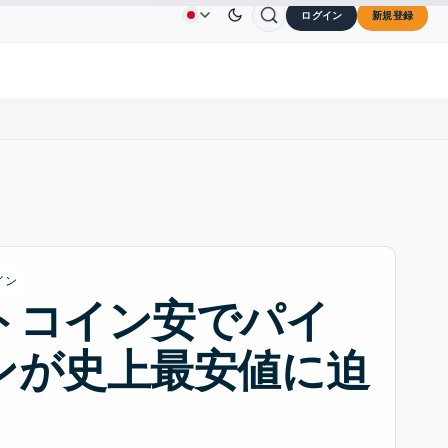
ログイン
新規登録
$73.45
TRON
$0.3264
Dogecoin
$0.0707
Ca
広告
お問い合わせ
会社概要
L
↑2.10%
TRX
↓0.30%
DOGE
↑2.40%
イン
トコイン安でパイ
ンが史上最安値に迫