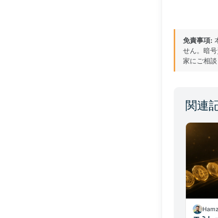
免責事項:
せん。暗号
家にご相談
関連
Hamz