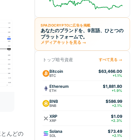
SPAZIOCRYPTOに広告を掲載
あなたのブランドを、9言語、ひとつの
プラットフォームで。
メディアキットを見る →
トップ暗号資産
すべて見る →
Bitcoin
$63,466.00
BTC
+1.1%
Ethereum
$1,881.80
ETH
+1.9%
BNB
$586.99
BNB
+2.1%
XRP
$1.09
XRP
+2.3%
Solana
$73.49
ほとんどの
SOL
+2.1%