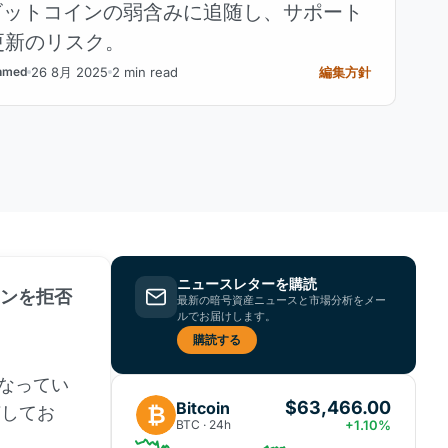
ビットコインの弱含みに追随し、サポート
更新のリスク。
26 8月 2025
2 min read
編集方針
hmed
ニュースレターを購読
ーンを拒否
最新の暗号資産ニュースと市場分析をメー
ルでお届けします。
購読する
になってい
$63,466.00
Bitcoin
₿
随してお
BTC · 24h
+1.10%