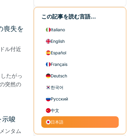
この記事を読む言語...
の喪失を
Italiano
English
4ドル付近
Español
Français
る。したがっ
Deutsch
らの突然の
한국어
Русский
中文
を示唆
日本語
モメンタム