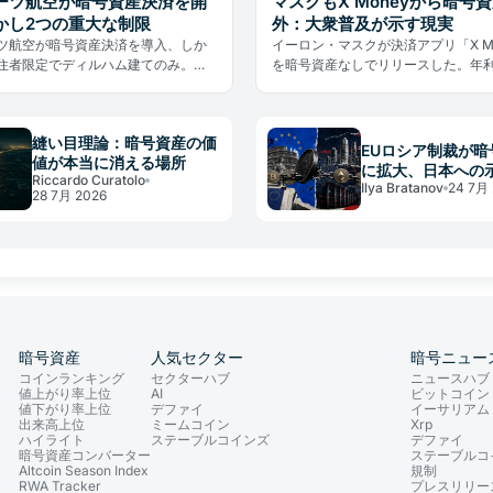
ーツ航空が暗号資産決済を開
マスクもX Moneyから暗号
かし2つの重大な制限
外：大衆普及が示す現実
ツ航空が暗号資産決済を導入、しか
イーロン・マスクが決済アプリ「X Mo
居住者限定でディルハム建てのみ。ラ
を暗号資産なしでリリースした。年利
取得に384日中の約80%を費やした
定通貨サービスが示す、大衆普及の
す、普及の本当の障壁とは。
実とは。
縫い目理論：暗号資産の価
EUロシア制裁が暗
値が本当に消える場所
に拡大、日本への
Riccardo Curatolo
Ilya Bratanov
24 7月 
28 7月 2026
暗号資産
人気セクター
暗号ニュー
コインランキング
セクターハブ
ニュースハブ
値上がり率上位
AI
ビットコイン
値下がり率上位
デファイ
イーサリアム
出来高上位
ミームコイン
Xrp
ハイライト
ステーブルコインズ
デファイ
暗号資産コンバーター
ステーブルコ
Altcoin Season Index
規制
RWA Tracker
プレスリリー