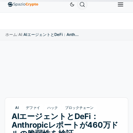
Ethereum
$1,880.58
Tether
$0.9991
BNB
$5
1.10%
ETH
↑1.90%
USDT
↑0.00%
BNB
ホーム
/
AI
/
AIエージェントとDeFi：Anthropicレポートが460万ドルの脆弱性を検証
AI
デファイ
ハック
ブロックチェーン
AIエージェントとDeFi：
Anthropicレポートが460万ド