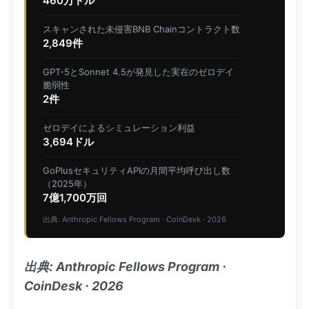
460万ドル
スキャンされた未侵害BNB Chainコントラクト数
2,849件
GPT-5とSonnet 4.5が発見した実在のゼロデイ
脆弱性
2件
ゼロデイによるシミュレーション利益
3,694ドル
GoPlusセキュリティAPIの月間平均呼び出し数
（2025年）
7億1,700万回
出典: Anthropic Fellows Program · CoinDesk · 2026
出典: Anthropic Fellows Program ·
CoinDesk · 2026