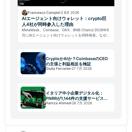
Francesco Campisi
2 8月 2026
AIエージェント向けウォレット：crypto巨
人4社が同時参入した理由
MetaMask、Coinbase、OKX、BNB Chainが2026年6
月にAIエージェント向けウォレットを同時発表。なぜ大
手が存在しない市場の線路を急いで敷くのか、その戦略
と隠れたリスクを分析する。
CryptoかAIか？CoinbaseのCEO
の主張と利益相反を検証
Giulia Ferrante
27 7月 2026
イタリア中小企業デジタル化：
PNRRが1,144件の支援サービスを
Hamza Ahmed
26 7月 2026
提供