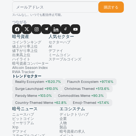
購読する
スパムなし。いつでも配信停止可能。
つながる
暗号資産
人気セクター
コインランキング
セクターハブ
値上がり率上位
AI
値下がり率上位
デファイ
出来高上位
ミームコイン
ハイライト
ステーブルコインズ
暗号資産コンバーター
Altcoin Season Index
RWA Tracker
トレンドセクター
Reality Ecosystem
+1520.7%
Flaunch Ecosystem
+977.6%
Surge Launchpad
+910.0%
Christmas Themed
+513.6%
Parody Meme
+103.0%
Commodities Meme
+90.3%
Country-Themed Meme
+62.8%
Emoji-Themed
+57.4%
暗号ニュース
エコシステム
ニュースハブ
ディレクトリハブ
ビットコイン
企業
イーサリアム
人物
Xrp
製品
デファイ
暗号資産の求人
ステーブルコインズ
イベント