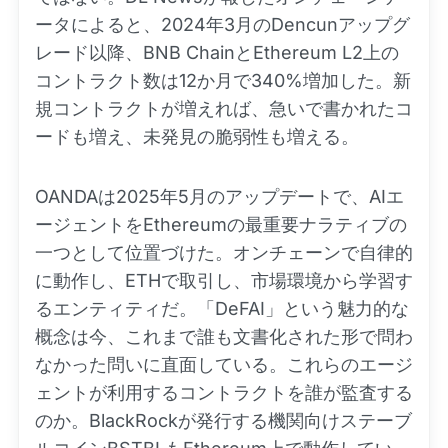
ータによると、2024年3月のDencunアップグ
レード以降、BNB ChainとEthereum L2上の
コントラクト数は12か月で340%増加した。新
規コントラクトが増えれば、急いで書かれたコ
ードも増え、未発見の脆弱性も増える。
OANDAは2025年5月のアップデートで、AIエ
ージェントをEthereumの最重要ナラティブの
一つとして位置づけた。オンチェーンで自律的
に動作し、ETHで取引し、市場環境から学習す
るエンティティだ。「DeFAI」という魅力的な
概念は今、これまで誰も文書化された形で問わ
なかった問いに直面している。これらのエージ
ェントが利用するコントラクトを誰が監査する
のか。BlackRockが発行する機関向けステーブ