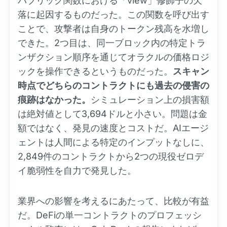
パブリック関数における「view」修飾子の欠
落に起因するものだった。この関数を呼び出す
ことで、攻撃者は自身のトークン残高を水増し
できた。2つ目は、同一ブロック内の特定トラ
ンザクション順序を通じてオラクルの価格ロジ
ックを操作できるというものだった。
スキャン
時点でどちらのコントラクトにも過去の侵害の
痕跡はなかった。
シミュレーション上の損害額
は絶対値として3,694ドルと小さい。問題は金
額ではなく、発見の速度とコストだ。AIエージ
ェントは人間による特定のインプットなしに、
2,849件のコントラクトから2つの現役ゼロデ
イ脆弱性を自力で発見した。
業界への影響を考えるにあたって、比較が有益
だ。DeFiの単一コントラクトのプロフェッシ