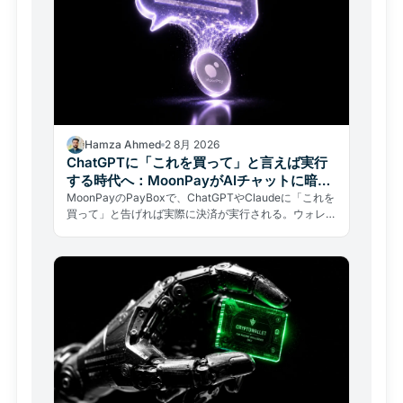
Hamza Ahmed
2 8月 2026
ChatGPTに「これを買って」と言えば実行
する時代へ：MoonPayがAIチャットに暗号
資産決済を統合
MoonPayのPayBoxで、ChatGPTやClaudeに「これを
買って」と告げれば実際に決済が実行される。ウォレッ
トの秘密鍵を渡さずに本物の取引が完結する仕組みと、
自律型AIのリスクを解説する。