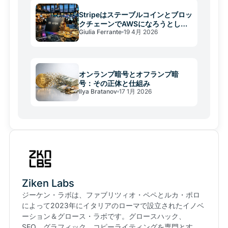
Stripeはステーブルコインとブロッ
クチェーンでAWSになろうとして
Giulia Ferrante
19 4月 2026
いる
オンランプ暗号とオフランプ暗
号：その正体と仕組み
Ilya Bratanov
17 1月 2026
Ziken Labs
ジーケン・ラボは、ファブリツィオ・ペペとルカ・ポロ
によって2023年にイタリアのローマで設立されたイノベ
ーション＆グロース・ラボです。グロースハック、
SEO、グラフィック、コピーライティングを専門とす