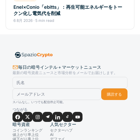
Enel×Conio「ebitts」：再生可能エネルギーをトー
クン化し電気代を削減
6 8月 2026 · 5 min read
毎日の暗号インテル＋マーケットニュース
最新の暗号資産ニュースと市場分析をメールでお届けします。
購読する
スパムなし。いつでも配信停止可能。
つながる
暗号資産
人気セクター
コインランキング
セクターハブ
値上がり率上位
AI
値下がり率上位
デファイ