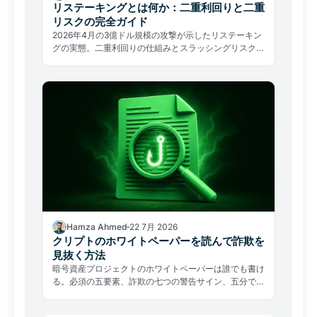
リステーキングとは何か：二重利回りと二重
リスクの完全ガイド
2026年4月の3億ドル規模の攻撃が示したリステーキン
グの実態。二重利回りの仕組みとスラッシングリスク、
EigenLayerへの集中問題を解説。
Hamza Ahmed
22 7月 2026
クリプトのホワイトペーパーを読んで詐欺を
見抜く方法
暗号資産プロジェクトのホワイトペーパーは誰でも書け
る。必須の五要素、詐欺の七つの警告サイン、五分でで
きる検証テストを解説する。