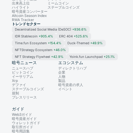
出来高上位
ミームコイン
ハイライト
ステーブルコインズ
暗号資産コンバーター
Altcoin Season Index
RWA Tracker
トレンドセクター
Decentralized Social Media (DeSOC)
+936.6%
IDR Stablecoin
+905.4%
ERC 404
+525.6%
Time.fun Ecosystem
+154.4%
Duck-Themed
+49.9%
NFTStrategy Ecosystem
+46.0%
NFT Strategy Flywheel
+42.9%
Yoink.fun Launchpad
+25.1%
暗号ニュース
エコシステム
ニュースハブ
ディレクトリハブ
ビットコイン
企業
イーサリアム
人物
Xrp
製品
デファイ
暗号資産の求人
ステーブルコインズ
イベント
規制
プレスリリース
ガイド
Web3ガイド
暗号資産ガイド
ウォレットガイド
取引所ガイド
暗号用語集