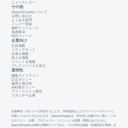
ニュースレター
その他
SpazioCryptoについて
お問い合わせ
よくある質問
メンバー登録
無料ウィジェット
免責事項
RSSフィード
企業向け
広告掲載
メディアキット
企業を掲載
求人を掲載
イベントを掲載
プレスリリースを送る
透明性
編集ガイドライン
訂正ポリシー
倫理と独立性
AI利用ポリシー
アフィリエイト開示
スポンサー記事
免責事項：本サイトを利用することで、利用規約およびプライバシーポリシーに
同意したものとみなされます。SpazioCryptoは、明示的に記載がない限り、いか
なるコイン・企業・プロジェクト・イベントとも提携・関係はありません。
SpazioCryptoは純粋な情報サイトであり、その内容は金融・投資助言を構成しま