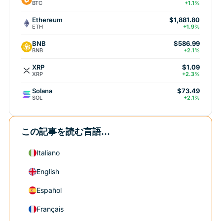
BTC
+1.1%
Ethereum
$1,881.80
ETH
+1.9%
BNB
$586.99
BNB
+2.1%
XRP
$1.09
XRP
+2.3%
Solana
$73.49
SOL
+2.1%
この記事を読む言語...
Italiano
English
Español
Français