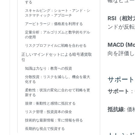
確なビュー
する
スキャルピング：ショート・アンド・シ
ステマティック・アプローチ
RSI（相
アービトラージ：価格差を利用する
ンドが反転
定量分析：アルゴリズムと数学的モデル
の使用
MACD (Mo
リスクプロファイルに戦略を合わせる
向を評価し
正しいマインドセットによる暗号通貨取
引
知識は力なり：教育への投資
分散投資：リスクを減らし、機会を最大
サポー
化する
柔軟性：状況の変化に合わせて戦略を更
サポート
：
新する
規律：衝動性と感情に抵抗する
抵抗線
: 
リスク管理：投資資本の保全
技術的な最新情報：常に情報を得る
長期的な視点で投資する