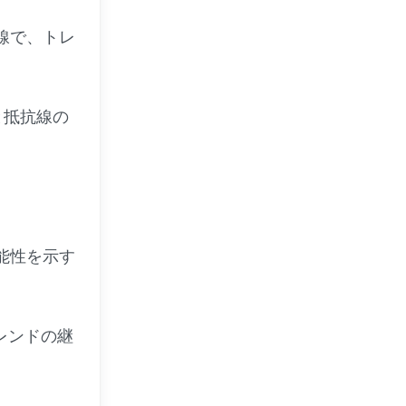
線で、トレ
と抵抗線の
能性を示す
レンドの継