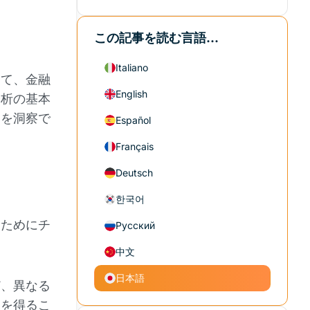
この記事を読む言語...
Italiano
して、金融
English
分析の基本
動を洞察で
Español
Français
Deutsch
한국어
るためにチ
Русский
中文
日本語
ど、異なる
点を得るこ