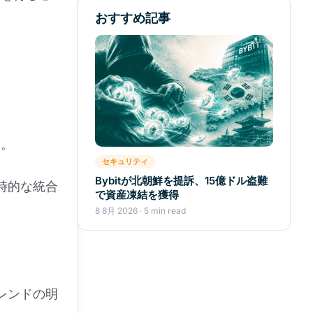
おすすめ記事
す。
セキュリティ
Bybitが北朝鮮を提訴、15億ドル盗難
時的な統合
で資産凍結を獲得
8 8月 2026 · 5 min read
レンドの明