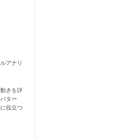
カルアナリ
値動きを評
、パター
のに役立つ