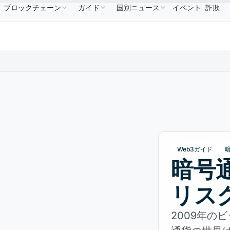
ブロックチェーン
ガイド
国別ニュース
イベント
詐欺
$586.64
USDC
$0.9995
XRP
$1.09
Solana
↑2.10%
USDC
↑0.00%
XRP
↑2.30%
SOL
Web3ガイド
暗号
リス
2009年の