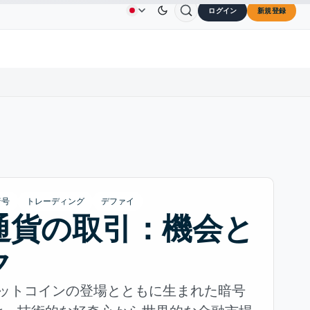
ログイン
新規登録
$73.45
TRON
$0.3264
Dogecoin
$0.0707
Ca
広告
お問い合わせ
会社概要
↑2.10%
TRX
↓0.30%
DOGE
↑2.40%
暗号
トレーディング
デファイ
通貨の取引：機会と
ク
ビットコインの登場とともに生まれた暗号