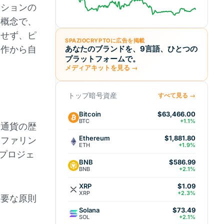
ーションの
の概念で、
とせず、ピ
SPAZIOCRYPTOに広告を掲載
操作から自
あなたのブランドを、9言語、ひとつの
プラットフォームで。
メディアキットを見る →
トップ暗号資産
すべて見る →
Bitcoin
$63,466.00
BTC
+1.1%
号通貨の歴
Ethereum
$1,881.80
オファリン
ETH
+1.9%
プロジェ
BNB
$586.99
BNB
+2.1%
XRP
$1.09
XRP
+2.3%
重要な原則
Solana
$73.49
SOL
+2.1%