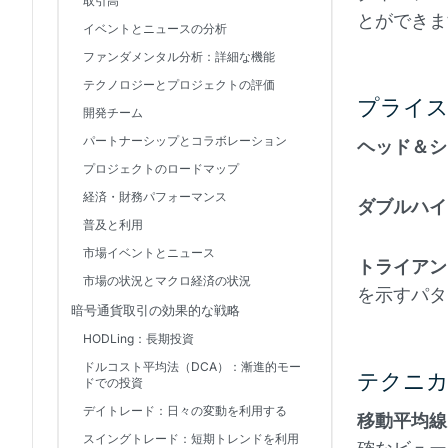
取引高
とができま
イベントとニュースの分析
ファンダメンタル分析：詳細な機能
テクノロジーとプロジェクトの評価
プライ
開発チーム
パートナーシップとコラボレーション
ヘッド＆シ
プロジェクトのロードマップ
経済・財務パフォーマンス
ダブルハイ
普及と利用
市場イベントとニュース
トライアン
市場の状況とマクロ経済の状況
を示すパタ
暗号通貨取引の効果的な戦略
HODLing：長期投資
ドルコスト平均法（DCA）：漸進的モー
テクニカ
ドでの投資
デイトレード：日々の変動を利用する
移動平均線
スイングトレード：短期トレンドを利用