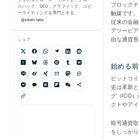
ブロックチ
スハック、SEO、グラフィック、コピ
ーライティングを専門とする。
触媒です。
@ziken-labs
従来の金融
アツーピア
由な通貨形
シェア
始める前
ビットコイ
史は革新と
グ（
ICO
）
クトやアイ
暗号通貨取
をしっかり