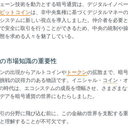
ェーン技術を動力とする暗号通貨は、デジタルイノベ
ビットコイン
は、非中央集権に基づくデジタルマネー
システムに新しい視点を導入しました。仲介者を必要
で安全に取引を行うことができるため、中央の統制や
態を求める人々を魅了している。
の市場知識の重要性
ンの出現からアルトコインや
トークン
の拡散まで、暗
挑戦の説得力のある物語です。イニシャル・
コイン
・
の時代は、エコシステムの成長を増幅させ、さまざまな
デアを暗号通貨の世界にもたらしました。
引の分野に飛び込む前に、この金融の世界を支配する
と理解することが不可欠です。