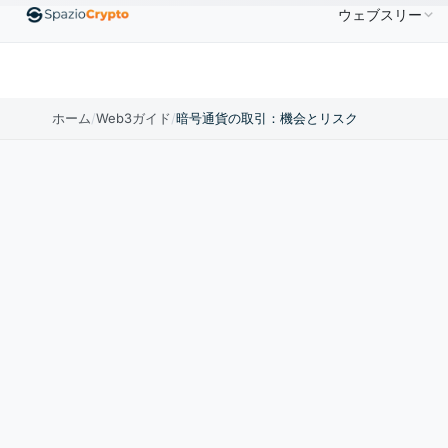
ウェブスリー
0
Ethereum
$1,880.58
Tether
$0.9991
BNB
↑1.10%
ETH
↑1.90%
USDT
↑0.00%
BNB
ホーム
/
Web3ガイド
/
暗号通貨の取引：機会とリスク